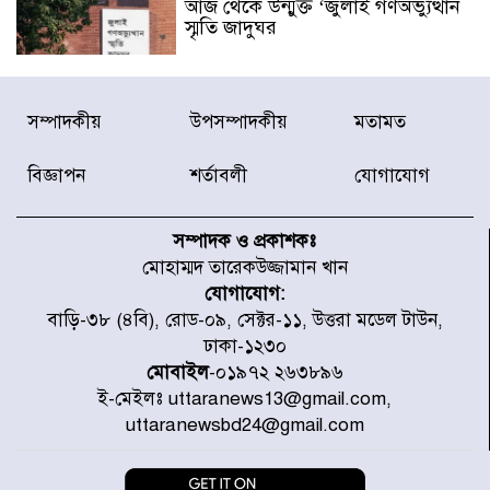
আজ থেকে উন্মুক্ত ‘জুলাই গণঅভ্যুত্থান
স্মৃতি জাদুঘর
রাজধানীর উত্তরা আঞ্চলিক পাসপোর্ট
সম্পাদকীয়
উপসম্পাদকীয়
মতামত
অফিসের সামনে দালাল চক্রের ১৩ জন
সদস্যকে বিভিন্ন মেয়াদে সাজা প্রদান
করেছে র‌্যাব-১
বিজ্ঞাপন
শর্তাবলী
যোগাযোগ
হরমুজ প্রণালি নিয়ে ওমানের সঙ্গে চুক্তি
চূড়ান্ত পর্যায়ে : ইরান
সম্পাদক ও প্রকাশকঃ
মোহাম্মদ তারেকউজ্জামান খান
যোগাযোগ:
প্রত্যেক অপরাধীর বিচার এ দেশেই
বাড়ি-৩৮ (৪বি), রোড-০৯, সেক্টর-১১, উত্তরা মডেল টাউন,
হবে, সে যত শক্তিশালীই হোক না কেন,
ঢাকা-১২৩০
চট্টগ্রামে জুলাই গণঅভ্যুত্থান দিবসে
প্রতিমন্ত্রী মীর হেলাল
মোবাইল
-০১৯৭২ ২৬৩৮৯৬
ই-মেইলঃ uttaranews13@gmail.com,
আগামী ৫ দিন বৃষ্টির আভাস
uttaranewsbd24@gmail.com