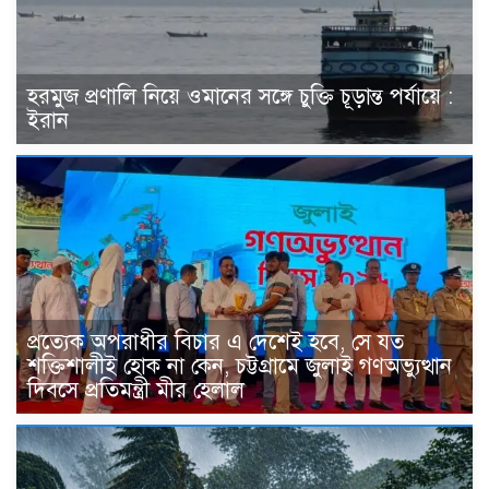
হরমুজ প্রণালি নিয়ে ওমানের সঙ্গে চুক্তি চূড়ান্ত পর্যায়ে :
ইরান
প্রত্যেক অপরাধীর বিচার এ দেশেই হবে, সে যত
শক্তিশালীই হোক না কেন, চট্টগ্রামে জুলাই গণঅভ্যুত্থান
দিবসে প্রতিমন্ত্রী মীর হেলাল