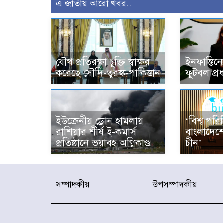
এ জাতীয় আরো খবর..
যৌথ প্রতিরক্ষা চুক্তি স্বাক্ষর
ইনফান্তিন
করেছে সৌদি-তুরস্ক-পাকিস্তান
ফুটবল প্র
ইউক্রেনীয় ড্রোন হামলায়
‘বিশ্ব পরি
রাশিয়ার শীর্ষ ই-কমার্স
বাংলাদেশ
প্রতিষ্ঠানে ভয়াবহ অগ্নিকাণ্ড
চীন’
সম্পাদকীয়
উপসম্পাদকীয়