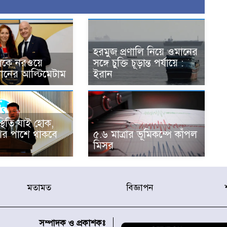
হরমুজ প্রণালি নিয়ে ওমানের
োকে নরওয়ে
সঙ্গে চুক্তি চূড়ান্ত পর্যায়ে :
ধানের আল্টিমেটাম
ইরান
স্থিতি যাই হোক,
ের পাশে থাকবে
৫.৬ মাত্রার ভূমিকম্পে কাঁপল
মিসর
মতামত
বিজ্ঞাপন
সম্পাদক ও প্রকাশকঃ