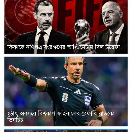
ফিফাকে নথিপত্র সংরক্ষণের আল্টিমেটাম দিল উয়েফা
হঠাৎ অবসরে বিশ্বকাপ ফাইনালের রেফারি স্লাভকো
ভিনচিচ