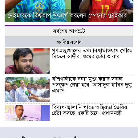
নেইমারকে বিশ্বকাপ উৎসর্গ করলেন স্পেনের স্ট্রাইকার
সর্বশেষ আপডেট
জনপ্রিয় সংবাদ
গণঅভ্যুত্থানের তথ্য বিশ্বমিডিয়ায় পৌঁছে
দিতেন আদীব, গুমের চেষ্টা ৩ বার
বাঁশখালীকে বন্যা মুক্ত করার সকল
পদক্ষেপ নেয়া হবে- আসাদুল হাবিব দুলু
এমপি
বিদ্যুৎ-জ্বালানি খাতে অস্থিরতা তৈরির
চেষ্টা করছে একটি চক্র : প্রধানমন্ত্রী
টাইফুন ‘ডলফিনের’ আঘাতে জাপানে