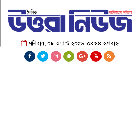
শনিবার, ০৮ অগাস্ট ২০২৬, ০৪:৪৪ অপরাহ্ন