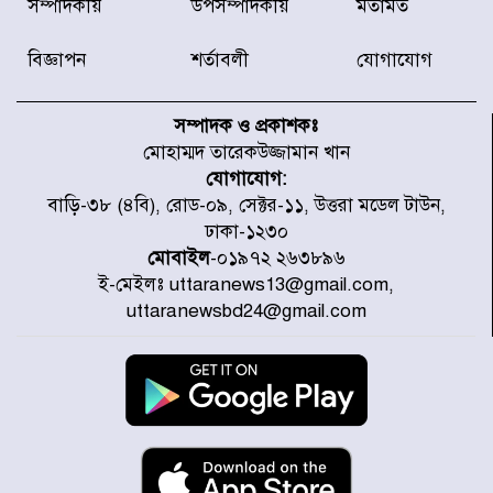
সম্পাদকীয়
উপসম্পাদকীয়
মতামত
৫ আহত, চীনে বন্দর বন্ধ
বিজ্ঞাপন
শর্তাবলী
যোগাযোগ
চিকিৎসা খাতে জিডিপির ৫ শতাংশ
বরাদ্দের ঘোষণা স্থানীয় সরকার মন্ত্রীর
সম্পাদক ও প্রকাশকঃ
মোহাম্মদ তারেকউজ্জামান খান
যোগাযোগ:
জুলাই জাদুঘর ঘুরে দেখলেন এনসিপি
বাড়ি-৩৮ (৪বি), রোড-০৯, সেক্টর-১১, উত্তরা মডেল টাউন,
নেতারা
ঢাকা-১২৩০
মোবাইল
-০১৯৭২ ২৬৩৮৯৬
ই-মেইলঃ uttaranews13@gmail.com,
যুক্তরাষ্ট্রে দাবানল নেভাতে গিয়ে
uttaranewsbd24@gmail.com
হেলিকপ্টার বিধ্বস্ত, নিহত ১
মজুদদারের সর্বোচ্চ শাস্তি মৃত্যুদণ্ড, তাই
ভেবে মজুদ করবেন : আইনমন্ত্রী