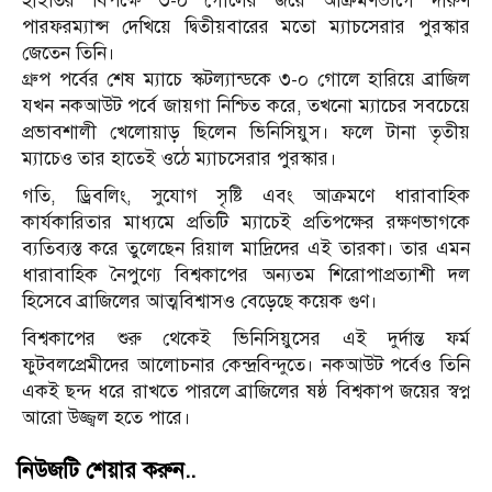
হাইতির বিপক্ষে ৩-০ গোলের জয়ে আক্রমণভাগে দারুণ
পারফরম্যান্স দেখিয়ে দ্বিতীয়বারের মতো ম্যাচসেরার পুরস্কার
জেতেন তিনি।
গ্রুপ পর্বের শেষ ম্যাচে স্কটল্যান্ডকে ৩-০ গোলে হারিয়ে ব্রাজিল
যখন নকআউট পর্বে জায়গা নিশ্চিত করে, তখনো ম্যাচের সবচেয়ে
প্রভাবশালী খেলোয়াড় ছিলেন ভিনিসিয়ুস। ফলে টানা তৃতীয়
ম্যাচেও তার হাতেই ওঠে ম্যাচসেরার পুরস্কার।
গতি, ড্রিবলিং, সুযোগ সৃষ্টি এবং আক্রমণে ধারাবাহিক
কার্যকারিতার মাধ্যমে প্রতিটি ম্যাচেই প্রতিপক্ষের রক্ষণভাগকে
ব্যতিব্যস্ত করে তুলেছেন রিয়াল মাদ্রিদের এই তারকা। তার এমন
ধারাবাহিক নৈপুণ্যে বিশ্বকাপের অন্যতম শিরোপাপ্রত্যাশী দল
হিসেবে ব্রাজিলের আত্মবিশ্বাসও বেড়েছে কয়েক গুণ।
বিশ্বকাপের শুরু থেকেই ভিনিসিয়ুসের এই দুর্দান্ত ফর্ম
ফুটবলপ্রেমীদের আলোচনার কেন্দ্রবিন্দুতে। নকআউট পর্বেও তিনি
একই ছন্দ ধরে রাখতে পারলে ব্রাজিলের ষষ্ঠ বিশ্বকাপ জয়ের স্বপ্ন
আরো উজ্জ্বল হতে পারে।
নিউজটি শেয়ার করুন..