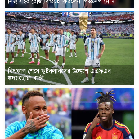
নিজ শহর রোজারিওতে ফিরলেন লিওনেল মেসি
বিশ্বকাপ শেষে ফুটবলারদের উদ্দেশে এএফএর
হৃদয়ছোঁয়া বার্তা