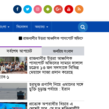
বাংলা
বিনোদন
অন্যান্য
রাজধানীর উত্তরা আঞ্চলিক পাসপোর্ট অফিসের সামনে দালাল চক্রের ১
সর্বশেষ আপডেট
জনপ্রিয় সংবাদ
রাজধানীর উত্তরা আঞ্চলিক
পাসপোর্ট অফিসের সামনে দালাল
চক্রের ১৩ জন সদস্যকে বিভিন্ন
মেয়াদে সাজা প্রদান করেছে
‌্যাব-১
হরমুজ প্রণালি নিয়ে ওমানের সঙ্গে
চুক্তি চূড়ান্ত পর্যায়ে : ইরান
প্রত্যেক অপরাধীর বিচার এ
দেশেই হবে, সে যত শক্তিশালীই