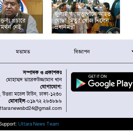
জুলাই গণঅভ্যুত্থানে আহত
্তব্য প্রচারে
যোদ্ধা মিতুর খোঁজ নিলেন
মর্থন নেই
প্রধানমন্ত্রী
মতামত
বিজ্ঞাপন
সম্পাদক ও প্রকাশকঃ
মোহাম্মদ তারেকউজ্জামান খান
যোগাযোগ:
১, উত্তরা মডেল টাউন, ঢাকা-১২৩০
মোবাইল
-০১৯৭২ ২৬৩৮৯৬
uttaranewsbd24@gmail.com
l Support:
Uttara News Team