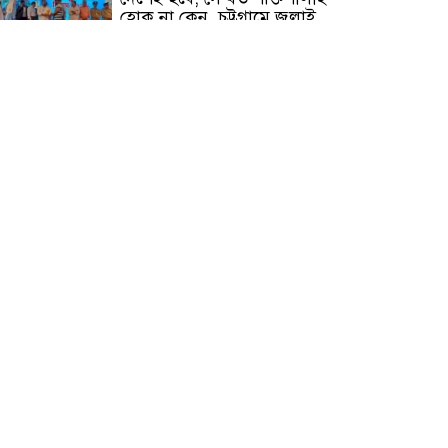
হোক না কেন, চট্টগ্রামে জুলাই
গণঅভ্যুত্থান দিবসে প্রতিমন্ত্রী মীর
হেলাল
আগামী ৫ দিন বৃষ্টির আভাস
হাসিনার বক্তব্য প্রচারে ভারতের
সমর্থন নেই
জুলাই গণঅভ্যুত্থানে আহত যোদ্ধা
মিতুর খোঁজ নিলেন প্রধানমন্ত্রী
উত্তরায় জুলাই গণঅভ্যুত্থানের ৯২
শহীদের তালিকা প্রকাশ করল
JRA
জুলাই গণঅভ্যুত্থানে উত্তরায়
সর্বকনিষ্ঠ শহীদ জাবির ইব্রাহীম:
এক শিশুর রক্তে লেখা ইতিহাস