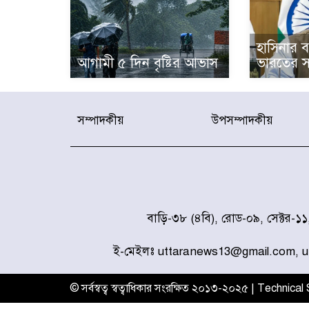
হাসিনার বক
আগামী ৫ দিন বৃষ্টির আভাস
ভারতের স
সম্পাদকীয়
উপসম্পাদকীয়
বাড়ি-৩৮ (৪বি), রোড-০৯, সেক্টর-১
ই-মেইলঃ uttaranews13@gmail.com, 
© সর্বস্বত্ব স্বত্বাধিকার সংরক্ষিত ২০১৩-২০২৫ | Technica