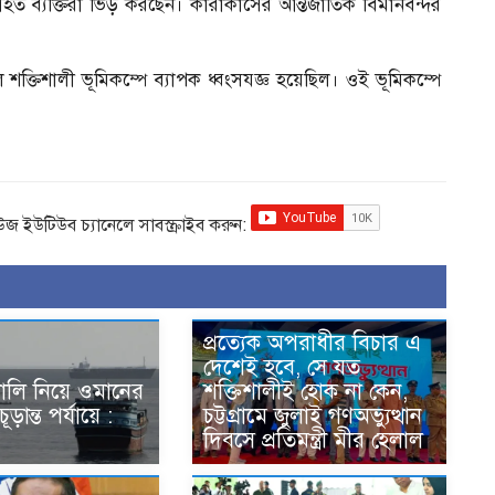
ত ব্যক্তিরা ভিড় করছেন। কারাকাসের আন্তর্জাতিক বিমানবন্দর
্তিশালী ভূমিকম্পে ব্যাপক ধ্বংসযজ্ঞ হয়েছিল। ওই ভূমিকম্পে
িউজ ইউটিউব চ্যানেলে সাবস্ক্রাইব করুন:
প্রত্যেক অপরাধীর বিচার এ
দেশেই হবে, সে যত
ণালি নিয়ে ওমানের
শক্তিশালীই হোক না কেন,
চূড়ান্ত পর্যায়ে :
চট্টগ্রামে জুলাই গণঅভ্যুত্থান
দিবসে প্রতিমন্ত্রী মীর হেলাল