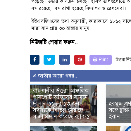
পড়েছে। উদ্ধার কার্যক্রম চলছে। হাসপাতালগুলোতে আহ
বন্ধ রয়েছে। বন্ধ রাখা হয়েছে বিদ্যালয় ও রেলসেবা।
ইউএসজিএসের তথ্য অনুযায়ী, কারাকাসে ১৮১২ সালে শক
মারা যান প্রায় ৩০ হাজার মানুষ।
নিউজটি শেয়ার করুন..
Print
উত্তরা ন
এ জাতীয় আরো খবর..
রাজধানীর উত্তরা আঞ্চলিক
পাসপোর্ট অফিসের সামনে
দালাল চক্রের ১৩ জন
হরমুজ প্র
সদস্যকে বিভিন্ন মেয়াদে
সঙ্গে চুক্তি 
সাজা প্রদান করেছে র‌্যাব-১
ইরান