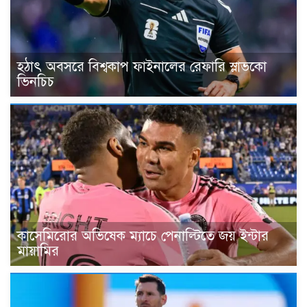
হঠাৎ অবসরে বিশ্বকাপ ফাইনালের রেফারি স্লাভকো
ভিনচিচ
কাসেমিরোর অভিষেক ম্যাচে পেনাল্টিতে জয় ইন্টার
মায়ামির