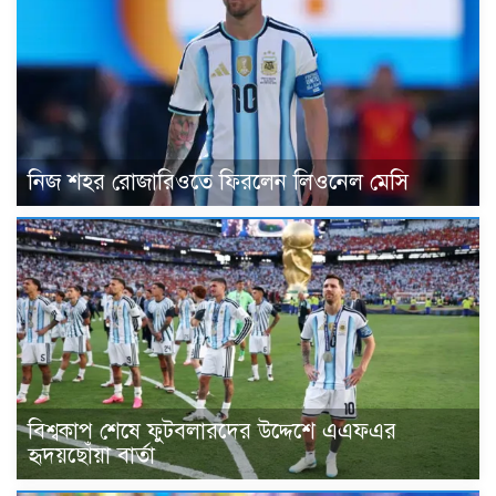
নিজ শহর রোজারিওতে ফিরলেন লিওনেল মেসি
বিশ্বকাপ শেষে ফুটবলারদের উদ্দেশে এএফএর
হৃদয়ছোঁয়া বার্তা