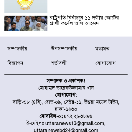
রাষ্ট্রপতি নির্বাচনে ১১ দলীয় জোটের
প্রার্থী কর্নেল অলি আহমদ
ডিএনসিসির সঙ্গে সমন্বয়ে পরিচ্ছন্নতার
সম্পাদকীয়
উপসম্পাদকীয়
মতামত
নতুন উদ্যোগ নিকুঞ্জ-টানপাড়ায়
বিজ্ঞাপন
শর্তাবলী
যোগাযোগ
নবনির্বাচিত কার্যনির্বাহী পরিষদের
উদ্যোগে উত্তরা ১৩ নং সেক্টর-এ
সম্পাদক ও প্রকাশকঃ
পরিষ্কার-পরিচ্ছন্নতা অভিযান
মোহাম্মদ তারেকউজ্জামান খান
যোগাযোগ:
ডিএমপির অভিযানে ২৪ ঘণ্টায় গ্রেপ্তার
বাড়ি-৩৮ (৪বি), রোড-০৯, সেক্টর-১১, উত্তরা মডেল টাউন,
৫০৪, উদ্ধার মাদক-অস্ত্র
ঢাকা-১২৩০
মোবাইল
-০১৯৭২ ২৬৩৮৯৬
ই-মেইলঃ uttaranews13@gmail.com,
সন্দ্বীপের চরে বিপদে পড়া কচ্ছপ উদ্ধার
uttaranewsbd24@gmail.com
সাগরে অবমুক্ত