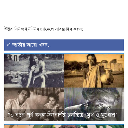
উত্তরা নিউজ ইউটিউব চ্যানেলে সাবস্ক্রাইব করুন:
এ জাতীয় আরো খবর..
৭০ বছর পূর্ণ করল কিংবদন্তি চলচ্চিত্র ‘মুখ ও মুখোশ’