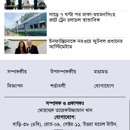
সাড়ে ৭ ঘণ্টা পর ঢাকা-ময়মনসিংহ
রুটে ট্রেন চলাচল স্বাভাবিক
ইনফান্তিনোকে নরওয়ে ফুটবল প্রধানের
আল্টিমেটাম
দেশে ভারি বৃষ্টির সতর্কবার্তা, ১০
সম্পাদকীয়
উপসম্পাদকীয়
মতামত
জেলায় বন্যার পূর্বাভাস
বিজ্ঞাপন
শর্তাবলী
যোগাযোগ
৫৩ নং ওয়ার্ডের সড়কে নেমপ্লেট
স্থাপনের উদ্যোগ চান মিয়া ব্যাপারীর
সম্পাদক ও প্রকাশকঃ
মোহাম্মদ তারেকউজ্জামান খান
যোগাযোগ:
৭ জেলায় ঝোড়ো হাওয়াসহ বজ্রবৃষ্টির
বাড়ি-৩৮ (৪বি), রোড-০৯, সেক্টর-১১, উত্তরা মডেল টাউন,
শঙ্কা