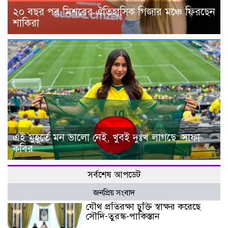
২০ বছর পর মিশরের ঐতিহাসিক গিজার মঞ্চে ফিরছেন
শাকিরা
এই মুহূর্তে মন ভালো নেই, খুবই দুঃখ লাগছে: সাফা
কবির
সর্বশেষ আপডেট
জনপ্রিয় সংবাদ
যৌথ প্রতিরক্ষা চুক্তি স্বাক্ষর করেছে
সৌদি-তুরস্ক-পাকিস্তান