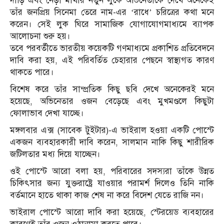
দাড়ি এবং নেড়া মাথার নতুন লুকে অভিনেতাকে দেখে অনেকেই
তাঁর জনপ্রিয় সিনেমা তেরে নাম-এর ‘রাধে’ চরিত্রের কথা মনে
করেন। সেই লুক ঘিরে সামাজিক যোগাযোগমাধ্যমে ব্যাপক
আলোচনা শুরু হয়।
তবে পরবর্তীতে ভারতীয় কয়েকটি গণমাধ্যমে প্রকাশিত প্রতিবেদনে
দাবি করা হয়, এই পরিবর্তিত চেহারার পেছনে স্বাস্থ্যগত কারণ
থাকতে পারে।
বিশেষ করে তাঁর সাম্প্রতিক কিছু ছবি দেখে অনেকেরই মনে
হয়েছে, অভিনেতার ওজন বেড়েছে এবং মুখমণ্ডলে কিছুটা
ফোলাভাব দেখা যাচ্ছে।
মঙ্গলবার এক্স (সাবেক টুইটার)-এ ভাইরাল হওয়া একটি পোস্টে
একজন ব্যবহারকারী দাবি করেন, সালমান নাকি কিছু শারীরিক
জটিলতার মধ্য দিয়ে যাচ্ছেন।
ওই পোস্টে আরো বলা হয়, পরিবারের সদস্যরা তাঁকে উন্নত
চিকিৎসার জন্য যুক্তরাষ্ট্রে যাওয়ার পরামর্শ দিলেও তিনি নাকি
বর্তমানে হাতে থাকা কাজ শেষ না করে বিদেশ যেতে রাজি নন।
ভাইরাল পোস্টে আরো দাবি করা হয়েছে, স্টেরয়েড ব্যবহারের