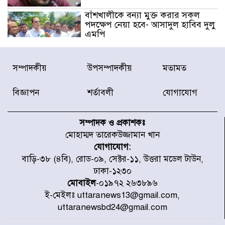
বাঁশখালীকে বন্যা মুক্ত করার সকল
পদক্ষেপ নেয়া হবে- আসাদুল হাবিব দুলু
এমপি
বিদ্যুৎ-জ্বালানি খাতে অস্থিরতা তৈরির
সম্পাদকীয়
উপসম্পাদকীয়
মতামত
চেষ্টা করছে একটি চক্র : প্রধানমন্ত্রী
বিজ্ঞাপন
শর্তাবলী
যোগাযোগ
টাইফুন ‘ডলফিনের’ আঘাতে জাপানে
৫ আহত, চীনে বন্দর বন্ধ
সম্পাদক ও প্রকাশকঃ
মোহাম্মদ তারেকউজ্জামান খান
যোগাযোগ:
চিকিৎসা খাতে জিডিপির ৫ শতাংশ
বাড়ি-৩৮ (৪বি), রোড-০৯, সেক্টর-১১, উত্তরা মডেল টাউন,
বরাদ্দের ঘোষণা স্থানীয় সরকার মন্ত্রীর
ঢাকা-১২৩০
মোবাইল
-০১৯৭২ ২৬৩৮৯৬
ই-মেইলঃ uttaranews13@gmail.com,
জুলাই জাদুঘর ঘুরে দেখলেন এনসিপি
uttaranewsbd24@gmail.com
নেতারা