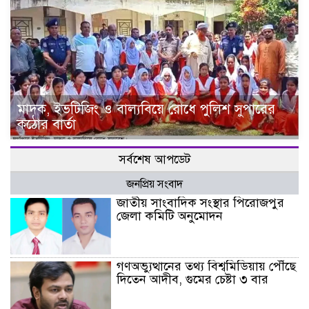
মাদক, ইভটিজিং ও বাল্যবিয়ে রোধে পুলিশ সুপারের
কঠোর বার্তা
সর্বশেষ আপডেট
জনপ্রিয় সংবাদ
জাতীয় সাংবাদিক সংস্থার পিরোজপুর
জেলা কমিটি অনুমোদন
গণঅভ্যুত্থানের তথ্য বিশ্বমিডিয়ায় পৌঁছে
দিতেন আদীব, গুমের চেষ্টা ৩ বার