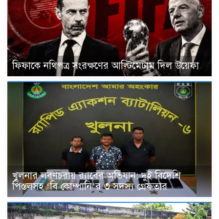
ফিফাকে নথিপত্র সংরক্ষণের আল্টিমেটাম দিল উয়েফা
খুলনার লবণচরায় র‍্যাবের অভিযান: দুই বিদেশি
পিস্তলসহ ‘বি কোম্পানি’র ৩ সদস্য গ্রেফতার