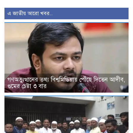
এ জাতীয় আরো খবর..
গণঅভ্যুত্থানের তথ্য বিশ্বমিডিয়ায় পৌঁছে দিতেন আদীব,
গুমের চেষ্টা ৩ বার