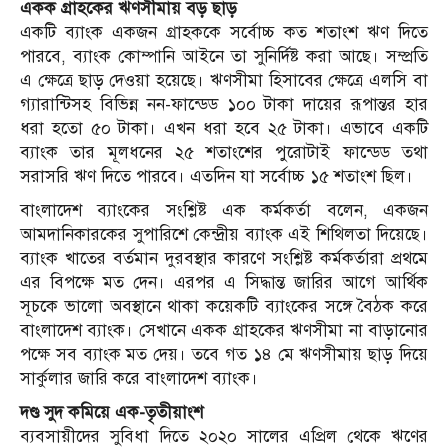
একক গ্রাহকের ঋণসীমায় বড় ছাড়
একটি ব্যাংক একজন গ্রাহককে সর্বোচ্চ কত শতাংশ ঋণ দিতে
পারবে, ব্যাংক কোম্পানি আইনে তা সুনির্দিষ্ট করা আছে। সম্প্রতি
এ ক্ষেত্রে ছাড় দেওয়া হয়েছে। ঋণসীমা হিসাবের ক্ষেত্রে এলসি বা
গ্যারান্টিসহ বিভিন্ন নন-ফান্ডেড ১০০ টাকা দায়ের রূপান্তর হার
ধরা হতো ৫০ টাকা। এখন ধরা হবে ২৫ টাকা। এভাবে একটি
ব্যাংক তার মূলধনের ২৫ শতাংশের পুরোটাই ফান্ডেড তথা
সরাসরি ঋণ দিতে পারবে। এতদিন যা সর্বোচ্চ ১৫ শতাংশ ছিল।
বাংলাদেশ ব্যাংকের সংশ্লিষ্ট এক কর্মকর্তা বলেন, একজন
আমদানিকারকের সুপারিশে কেন্দ্রীয় ব্যাংক এই শিথিলতা দিয়েছে।
ব্যাংক খাতের বর্তমান দুরবস্থার কারণে সংশ্লিষ্ট কর্মকর্তারা প্রথমে
এর বিপক্ষে মত দেন। এরপর এ সিদ্ধান্ত জারির আগে আর্থিক
সূচকে ভালো অবস্থানে থাকা কয়েকটি ব্যাংকের সঙ্গে বৈঠক করে
বাংলাদেশ ব্যাংক। সেখানে একক গ্রাহকের ঋণসীমা না বাড়ানোর
পক্ষে সব ব্যাংক মত দেয়। তবে গত ১৪ মে ঋণসীমায় ছাড় দিয়ে
সার্কুলার জারি করে বাংলাদেশ ব্যাংক।
দণ্ড সুদ কমিয়ে এক-তৃতীয়াংশ
ব্যবসায়ীদের সুবিধা দিতে ২০২০ সালের এপ্রিল থেকে ঋণের