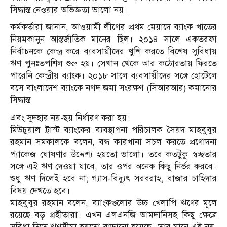
সিদ্ধান্ত নেওয়ার অভিজ্ঞতা ভালো নয়।
কর্মকর্তারা জানান, আওয়ামী লীগের প্রথম মেয়াদে ব্যাংক খাতের
নিয়মকানুন আন্তর্জাতিক মানের ছিল। ২০১৪ সালে একতরফা
নির্বাচনকে কেন্দ্র করে ব্যবসায়ীদের খুশি করতে বিশেষ সুবিধায়
ঋণ পুনঃতপশিল শুরু হয়। সেখান থেকে আর কঠোরতায় ফিরতে
পারেনি কেন্দ্রীয় ব্যাংক। ২০১৮ সালে ব্যবসায়ীদের সঙ্গে হোটেলে
বসে বাংলাদেশ ব্যাংকে নগদ জমা সংরক্ষণ (সিআরআর) কমানোর
সিদ্ধান্ত
এবং সুদহার নয়-ছয় নির্ধারণ করা হয়।
মিউচুয়াল ট্রাস্ট ব্যাংকের ব্যবস্থাপনা পরিচালক সৈয়দ মাহবুবুর
রহমান সমকালকে বলেন, বন্ধ কারখানা সচল করতে প্রণোদনা
প্যাকেজ ঘোষণার উদ্দেশ্য হয়তো ভালো। তবে কতটুকু স্বচ্ছতার
সঙ্গে এই ঋণ দেওয়া যাবে, তার ওপর অনেক কিছু নির্ভর করবে।
শুধু ঋণ দিলেই হবে না; গ্যাস-বিদ্যুৎ সরবরাহ, বাজার চাহিদার
বিষয় দেখতে হবে।
মাহবুবুর রহমান বলেন, ব্যাংকগুলোর উচ্চ খেলাপি ঋণের মূলে
রয়েছে বড় গ্রহীতারা। এখন এলএনজি আমদানিসহ কিছু ক্ষেত্রে