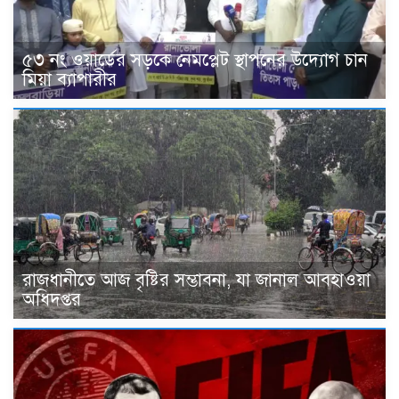
৫৩ নং ওয়ার্ডের সড়কে নেমপ্লেট স্থাপনের উদ্যোগ চান
মিয়া ব্যাপারীর
রাজধানীতে আজ বৃষ্টির সম্ভাবনা, যা জানাল আবহাওয়া
অধিদপ্তর