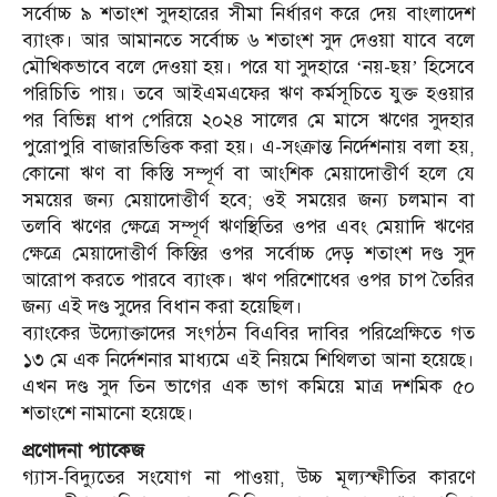
সর্বোচ্চ ৯ শতাংশ সুদহারের সীমা নির্ধারণ করে দেয় বাংলাদেশ
ব্যাংক। আর আমানতে সর্বোচ্চ ৬ শতাংশ সুদ দেওয়া যাবে বলে
মৌখিকভাবে বলে দেওয়া হয়। পরে যা সুদহারে ‘নয়-ছয়’ হিসেবে
পরিচিতি পায়। তবে আইএমএফের ঋণ কর্মসূচিতে যুক্ত হওয়ার
পর বিভিন্ন ধাপ পেরিয়ে ২০২৪ সালের মে মাসে ঋণের সুদহার
পুরোপুরি বাজারভিত্তিক করা হয়। এ-সংক্রান্ত নির্দেশনায় বলা হয়,
কোনো ঋণ বা কিস্তি সম্পূর্ণ বা আংশিক মেয়াদোত্তীর্ণ হলে যে
সময়ের জন্য মেয়াদোত্তীর্ণ হবে; ওই সময়ের জন্য চলমান বা
তলবি ঋণের ক্ষেত্রে সম্পূর্ণ ঋণস্থিতির ওপর এবং মেয়াদি ঋণের
ক্ষেত্রে মেয়াদোত্তীর্ণ কিস্তির ওপর সর্বোচ্চ দেড় শতাংশ দণ্ড সুদ
আরোপ করতে পারবে ব্যাংক। ঋণ পরিশোধের ওপর চাপ তৈরির
জন্য এই দণ্ড সুদের বিধান করা হয়েছিল।
ব্যাংকের উদ্যোক্তাদের সংগঠন বিএবির দাবির পরিপ্রেক্ষিতে গত
১৩ মে এক নির্দেশনার মাধ্যমে এই নিয়মে শিথিলতা আনা হয়েছে।
এখন দণ্ড সুদ তিন ভাগের এক ভাগ কমিয়ে মাত্র দশমিক ৫০
শতাংশে নামানো হয়েছে।
প্রণোদনা প্যাকেজ
গ্যাস-বিদ্যুতের সংযোগ না পাওয়া, উচ্চ মূল্যস্ফীতির কারণে