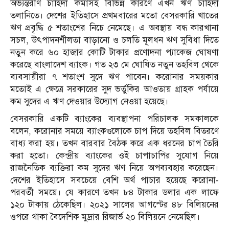
অভ্যন্তরীণ চাহিদা কমাসহ বিভিন্ন কারণে এখন ঋণ চাহিদা
তলানিতে। দেশের ইতিহাসে প্রথমবারের মতো বেসরকারি খাতের
ঋণ প্রবৃদ্ধি ৫ শতাংশের নিচে নেমেছে। এ অবস্থায় বন্ধ কারখানা
সচল, উৎপাদনশীলতা বাড়ানো ও চলতি মূলধন ঋণ সুবিধা দিতে
নতুন করে ৬০ হাজার কোটি টাকার প্রণোদনা প্যাকেজ ঘোষণা
করেছে বাংলাদেশ ব্যাংক। গত ২৩ মে ঘোষিত নতুন তহবিল থেকে
ব্যবসায়ীরা ৭ শতাংশ সুদে ঋণ পাবেন। করোনার সময়কার
মতোই এ ক্ষেত্রে সরকারের সুদ ভর্তুকির আওতায় গ্রাহক পর্যায়ে
কম সুদের এ ঋণ দেওয়ার উদ্যোগ নেওয়া হয়েছে।
বেসরকারি একটি ব্যাংকের ব্যবস্থাপনা পরিচালক সমকালকে
বলেন, করোনার সময়ে ব্যাংকগুলোকে চাপ দিয়ে তহবিল বিতরণে
বাধ্য করা হয়। তখন বারবার বৈঠক করে এক ধরনের চাপ তৈরি
করা হতো। কেন্দ্রীয় ব্যাংকের ওই চাপাচাপির সুযোগ নিয়ে
রাজনৈতিক ব্যক্তিরা কম সুদের ঋণ নিয়ে অপব্যবহার করেছেন।
দেশের ইতিহাসে সবচেয়ে বেশি অর্থ পাচার হয়েছে করোনা-
পরবর্তী সময়ে। যে কারণে তখন ৮৪ টাকার ডলার এক লাফে
১২০ টাকায় ঠেকেছিল। ২০২১ সালের আগস্টের ৪৮ বিলিয়নের
ওপরে থাকা বৈদেশিক মুদ্রার রিজার্ভ ২০ বিলিয়নে নেমেছিল।