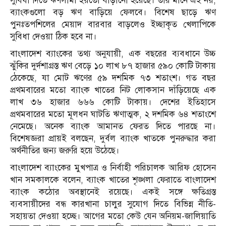
সুবিধা দিতে ঋণসীমা হয়তো বাড়ানো হয়েছে। তার মানে এই নয়,
ব্যাংকগুলো বড় ঋণ বাড়িয়ে ফেলবে। বিশেষ ছাড়ে ঋণ
পুনঃতপশিলের মেয়াদ বারবার বাড়লেও ইচ্ছাকৃত খেলাপিকে
সুবিধা দেওয়া ঠিক হবে না।
বাংলাদেশ ব্যাংকের তথ্য অনুযায়ী, এক বছরের ব্যবধানে উচ্চ
ঝুঁকির দুর্দশাগ্রস্ত ঋণ বেড়ে ১০ লাখ ৮৭ হাজার ৫৯০ কোটি টাকায়
ঠেকেছে, যা মোট ঋণের ৫৯ দশমিক ৭৩ শতাংশ। গত বছর
প্রথমবারের মতো ব্যাংক খাতের নিট লোকসান দাঁড়িয়েছে এক
লাখ ৩৬ হাজার ৬৬৬ কোটি টাকায়। দেশের ইতিহাসে
প্রথমবারের মতো মূলধন ঘাটতি ঋণাত্মক, ২ দশমিক ৬৪ শতাংশে
নেমেছে। অনেক ব্যাংক আমানত ফেরত দিতে পারছে না।
বিশেষজ্ঞরা প্রায়ই বলছেন, দুর্বল ব্যাংক খাতকে পুনরুদ্ধার করা
অর্থনীতির জন্য জরুরি হয়ে উঠেছে।
বাংলাদেশ ব্যাংকের মুখপাত্র ও নির্বাহী পরিচালক আরিফ হোসেন
খান সমকালকে বলেন, ব্যাংক খাতের শৃঙ্খলা ফেরাতে বাংলাদেশ
ব্যাংক কঠোর অবস্থানেই রয়েছে। একই সঙ্গে ক্ষতিগ্রস্ত
ব্যবসায়ীদের বন্ধ কারখানা চালুর সুযোগ দিতে বিভিন্ন নীতি-
সহায়তা দেওয়া হচ্ছে। আগের মতো কেউ যেন অনিয়ম-জালিয়াতি