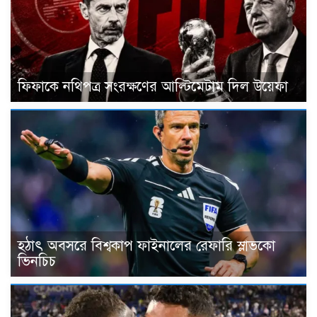
ফিফাকে নথিপত্র সংরক্ষণের আল্টিমেটাম দিল উয়েফা
হঠাৎ অবসরে বিশ্বকাপ ফাইনালের রেফারি স্লাভকো
ভিনচিচ