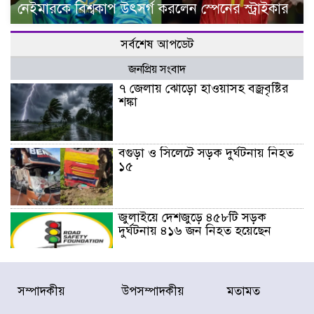
নেইমারকে বিশ্বকাপ উৎসর্গ করলেন স্পেনের স্ট্রাইকার
সর্বশেষ আপডেট
জনপ্রিয় সংবাদ
৭ জেলায় ঝোড়ো হাওয়াসহ বজ্রবৃষ্টির
শঙ্কা
বগুড়া ও সিলেটে সড়ক দুর্ঘটনায় নিহত
১৫
জুলাইয়ে দেশজুড়ে ৪৫৮টি সড়ক
দুর্ঘটনায় ৪১৬ জন নিহত হয়েছেন
হারিয়ে যাওয়া শিশুকে পরিবারের কাছে
সম্পাদকীয়
উপসম্পাদকীয়
মতামত
ফিরিয়ে প্রশংসায় ভাসছেন খিলক্ষেত
থানার ওসি