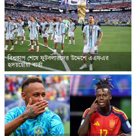
বিশ্বকাপ শেষে ফুটবলারদের উদ্দেশে এএফএর
হৃদয়ছোঁয়া বার্তা