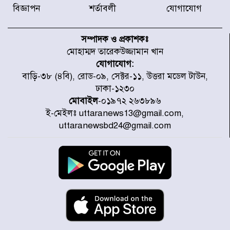
বিজ্ঞাপন
শর্তাবলী
যোগাযোগ
আজ থেকে উন্মুক্ত ‘জুলাই গণঅভ্যুত্থান
স্মৃতি জাদুঘর
সম্পাদক ও প্রকাশকঃ
মোহাম্মদ তারেকউজ্জামান খান
যোগাযোগ:
রাজধানীর উত্তরা আঞ্চলিক পাসপোর্ট
বাড়ি-৩৮ (৪বি), রোড-০৯, সেক্টর-১১, উত্তরা মডেল টাউন,
অফিসের সামনে দালাল চক্রের ১৩ জন
ঢাকা-১২৩০
সদস্যকে বিভিন্ন মেয়াদে সাজা প্রদান
করেছে র‌্যাব-১
মোবাইল
-০১৯৭২ ২৬৩৮৯৬
ই-মেইলঃ uttaranews13@gmail.com,
হরমুজ প্রণালি নিয়ে ওমানের সঙ্গে চুক্তি
uttaranewsbd24@gmail.com
চূড়ান্ত পর্যায়ে : ইরান
প্রত্যেক অপরাধীর বিচার এ দেশেই
হবে, সে যত শক্তিশালীই হোক না কেন,
চট্টগ্রামে জুলাই গণঅভ্যুত্থান দিবসে
প্রতিমন্ত্রী মীর হেলাল
আগামী ৫ দিন বৃষ্টির আভাস