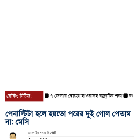
ব্রেকিং নিউজ:
৭ জেলায় ঝোড়ো হাওয়াসহ বজ্রবৃষ্টির শঙ্কা
বগুড়া ও স
পেনাল্টিটা হলে হয়তো পরের দুই গোল পেতাম
না: মেসি
অনলাইন ডেক্স রিপোর্ট