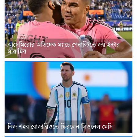
কাসেমিরোর অভিষেক ম্যাচে পেনাল্টিতে জয় ইন্টার
মায়ামির
নিজ শহর রোজারিওতে ফিরলেন লিওনেল মেসি