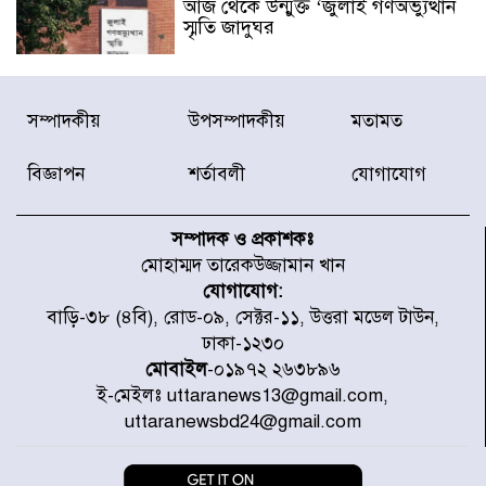
আজ থেকে উন্মুক্ত ‘জুলাই গণঅভ্যুত্থান
স্মৃতি জাদুঘর
রাজধানীর উত্তরা আঞ্চলিক পাসপোর্ট
সম্পাদকীয়
উপসম্পাদকীয়
মতামত
অফিসের সামনে দালাল চক্রের ১৩ জন
সদস্যকে বিভিন্ন মেয়াদে সাজা প্রদান
করেছে র‌্যাব-১
বিজ্ঞাপন
শর্তাবলী
যোগাযোগ
হরমুজ প্রণালি নিয়ে ওমানের সঙ্গে চুক্তি
চূড়ান্ত পর্যায়ে : ইরান
সম্পাদক ও প্রকাশকঃ
মোহাম্মদ তারেকউজ্জামান খান
যোগাযোগ:
প্রত্যেক অপরাধীর বিচার এ দেশেই
বাড়ি-৩৮ (৪বি), রোড-০৯, সেক্টর-১১, উত্তরা মডেল টাউন,
হবে, সে যত শক্তিশালীই হোক না কেন,
ঢাকা-১২৩০
চট্টগ্রামে জুলাই গণঅভ্যুত্থান দিবসে
প্রতিমন্ত্রী মীর হেলাল
মোবাইল
-০১৯৭২ ২৬৩৮৯৬
ই-মেইলঃ uttaranews13@gmail.com,
আগামী ৫ দিন বৃষ্টির আভাস
uttaranewsbd24@gmail.com