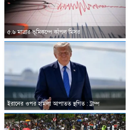
৫.৬ মাত্রার ভূমিকম্পে কাঁপল মিসর
ইরানের ওপর হামলা আপাতত স্থগিত : ট্রাম্প