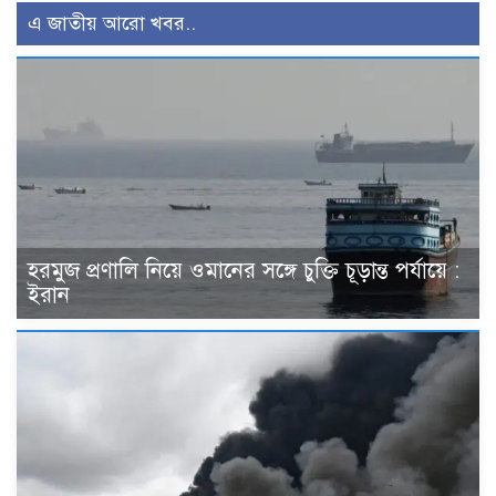
এ জাতীয় আরো খবর..
হরমুজ প্রণালি নিয়ে ওমানের সঙ্গে চুক্তি চূড়ান্ত পর্যায়ে :
ইরান