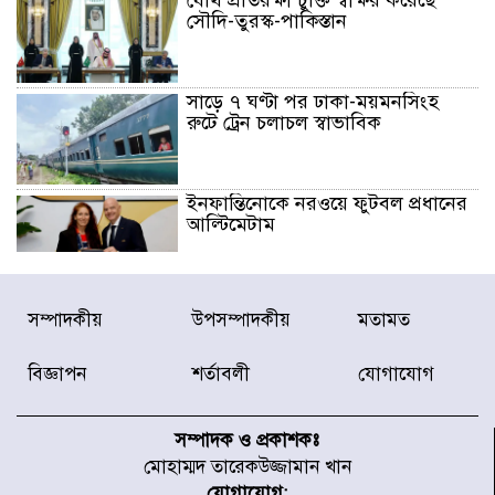
সৌদি-তুরস্ক-পাকিস্তান
সাড়ে ৭ ঘণ্টা পর ঢাকা-ময়মনসিংহ
রুটে ট্রেন চলাচল স্বাভাবিক
ইনফান্তিনোকে নরওয়ে ফুটবল প্রধানের
আল্টিমেটাম
দেশে ভারি বৃষ্টির সতর্কবার্তা, ১০
সম্পাদকীয়
উপসম্পাদকীয়
মতামত
জেলায় বন্যার পূর্বাভাস
বিজ্ঞাপন
শর্তাবলী
যোগাযোগ
৫৩ নং ওয়ার্ডের সড়কে নেমপ্লেট
স্থাপনের উদ্যোগ চান মিয়া ব্যাপারীর
সম্পাদক ও প্রকাশকঃ
মোহাম্মদ তারেকউজ্জামান খান
যোগাযোগ: