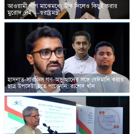
আওয়ামী লীগ মাঝেমধ্যে উঁকি দিলেও কিছুই করার
মুরোদ নেই’—স্বরাষ্ট্রমন্ত্রী
হাসনাত-সারজিস গণ-অভ্যুত্থানের সঙ্গে বেঈমানি করায়
ছাত্র উপদেষ্টা হতে পারেননি: রাশেদ খাঁন