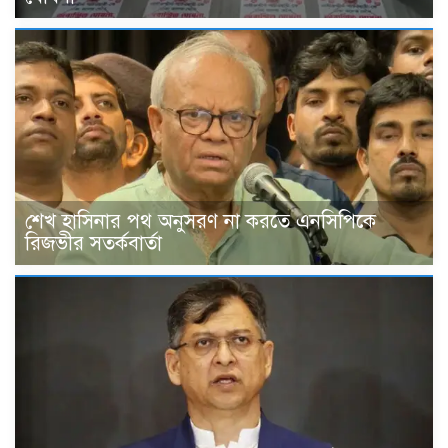
শেখ হাসিনার পথ অনুসরণ না করতে এনসিপিকে
রিজভীর সতর্কবার্তা