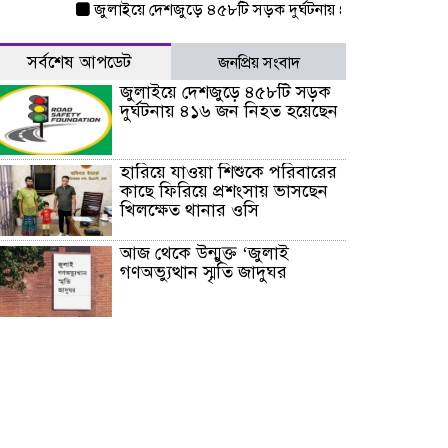
জুলাইয়ে দেশজুড়ে ৪৫৮টি সড়ক দুর্ঘটনায় ৪১৬ জন নিহত হয়েছেন
সর্বশেষ আপডেট
জনপ্রিয় সংবাদ
জুলাইয়ে দেশজুড়ে ৪৫৮টি সড়ক
দুর্ঘটনায় ৪১৬ জন নিহত হয়েছেন
হারিয়ে যাওয়া শিশুকে পরিবারের
কাছে ফিরিয়ে প্রশংসায় ভাসছেন
খিলক্ষেত থানার ওসি
আজ থেকে উন্মুক্ত ‘জুলাই
গণঅভ্যুত্থান স্মৃতি জাদুঘর
রাজধানীর উত্তরা আঞ্চলিক
পাসপোর্ট অফিসের সামনে দালাল
চক্রের ১৩ জন সদস্যকে বিভিন্ন
মেয়াদে সাজা প্রদান করেছে
‌্যাব-১
হরমুজ প্রণালি নিয়ে ওমানের সঙ্গে