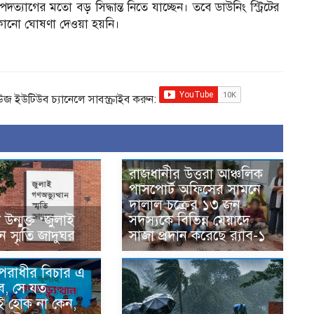
দত্যাগের মতো বড় সিদ্ধান্ত নিতে যাচ্ছেন। তবে ডাউনিং স্ট্রিটের
িক কোনো ঘোষণা দেওয়া হয়নি।
িউজ ইউটিউব চ্যানেলে সাবস্ক্রাইব করুন:
রাজধানীর উত্তরা আঞ্চলিক
পাসপোর্ট অফিসের সামনে
দালাল চক্রের ১৩ জন
ন্মুক্ত ‘জুলাই
সদস্যকে বিভিন্ন মেয়াদে
ান স্মৃতি জাদুঘর
সাজা প্রদান করেছে র‌্যাব-১
অপরাধীর বিচার এ
ে, সে যত
ই হোক না কেন,