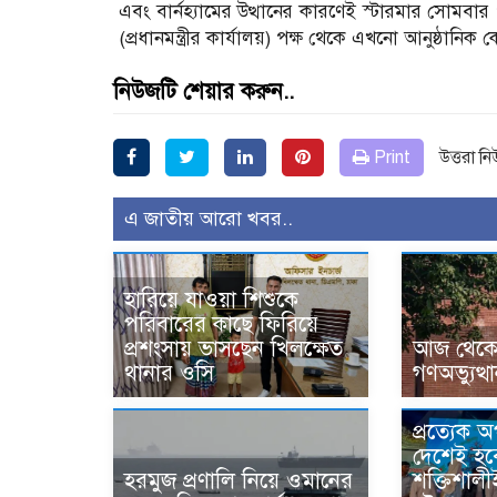
এবং বার্নহ্যামের উত্থানের কারণেই স্টারমার সোমবার প
(প্রধানমন্ত্রীর কার্যালয়) পক্ষ থেকে এখনো আনুষ্ঠান
নিউজটি শেয়ার করুন..
Print
উত্তরা ন
এ জাতীয় আরো খবর..
হারিয়ে যাওয়া শিশুকে
পরিবারের কাছে ফিরিয়ে
প্রশংসায় ভাসছেন খিলক্ষেত
আজ থেকে উ
থানার ওসি
গণঅভ্যুত্থ
প্রত্যেক 
দেশেই হব
হরমুজ প্রণালি নিয়ে ওমানের
শক্তিশালী