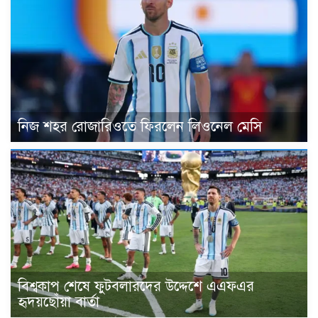
নিজ শহর রোজারিওতে ফিরলেন লিওনেল মেসি
বিশ্বকাপ শেষে ফুটবলারদের উদ্দেশে এএফএর
হৃদয়ছোঁয়া বার্তা