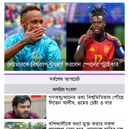
নেইমারকে বিশ্বকাপ উৎসর্গ করলেন স্পেনের স্ট্রাইকার
সর্বশেষ আপডেট
জনপ্রিয় সংবাদ
গণঅভ্যুত্থানের তথ্য বিশ্বমিডিয়ায় পৌঁছে
দিতেন আদীব, গুমের চেষ্টা ৩ বার
বাঁশখালীকে বন্যা মুক্ত করার সকল