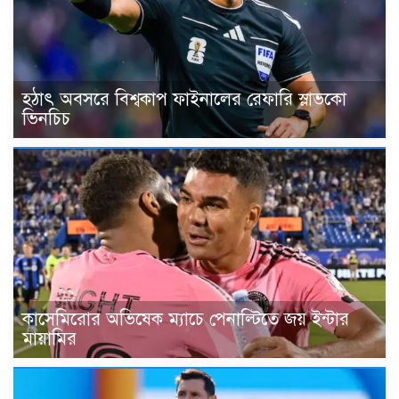
হঠাৎ অবসরে বিশ্বকাপ ফাইনালের রেফারি স্লাভকো
ভিনচিচ
কাসেমিরোর অভিষেক ম্যাচে পেনাল্টিতে জয় ইন্টার
মায়ামির