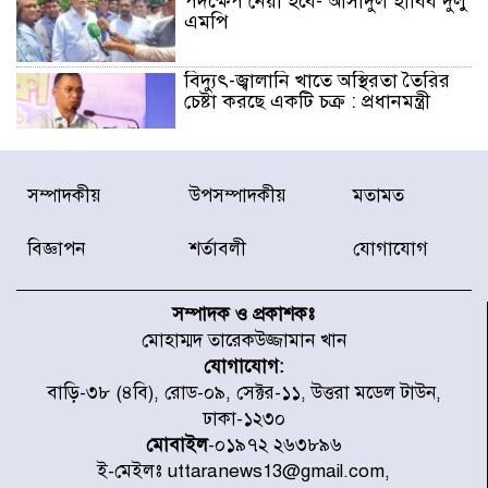
পদক্ষেপ নেয়া হবে- আসাদুল হাবিব দুলু
এমপি
বিদ্যুৎ-জ্বালানি খাতে অস্থিরতা তৈরির
চেষ্টা করছে একটি চক্র : প্রধানমন্ত্রী
টাইফুন ‘ডলফিনের’ আঘাতে জাপানে
সম্পাদকীয়
উপসম্পাদকীয়
মতামত
৫ আহত, চীনে বন্দর বন্ধ
বিজ্ঞাপন
শর্তাবলী
যোগাযোগ
চিকিৎসা খাতে জিডিপির ৫ শতাংশ
বরাদ্দের ঘোষণা স্থানীয় সরকার মন্ত্রীর
সম্পাদক ও প্রকাশকঃ
মোহাম্মদ তারেকউজ্জামান খান
যোগাযোগ:
জুলাই জাদুঘর ঘুরে দেখলেন এনসিপি
বাড়ি-৩৮ (৪বি), রোড-০৯, সেক্টর-১১, উত্তরা মডেল টাউন,
নেতারা
ঢাকা-১২৩০
মোবাইল
-০১৯৭২ ২৬৩৮৯৬
ই-মেইলঃ uttaranews13@gmail.com,
যুক্তরাষ্ট্রে দাবানল নেভাতে গিয়ে