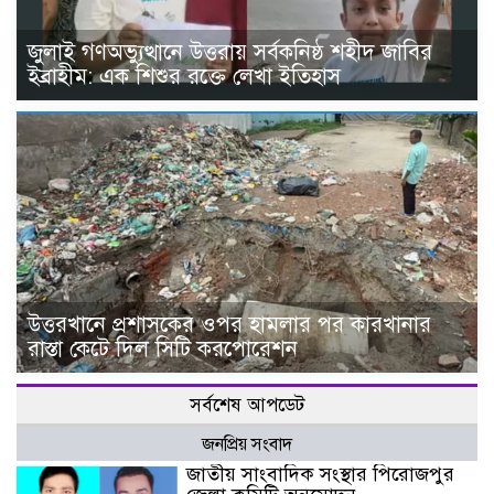
জুলাই গণঅভ্যুত্থানে উত্তরায় সর্বকনিষ্ঠ শহীদ জাবির
ইব্রাহীম: এক শিশুর রক্তে লেখা ইতিহাস
উত্তরখানে প্রশাসকের ওপর হামলার পর কারখানার
রাস্তা কেটে দিল সিটি করপোরেশন
সর্বশেষ আপডেট
জনপ্রিয় সংবাদ
জাতীয় সাংবাদিক সংস্থার পিরোজপুর