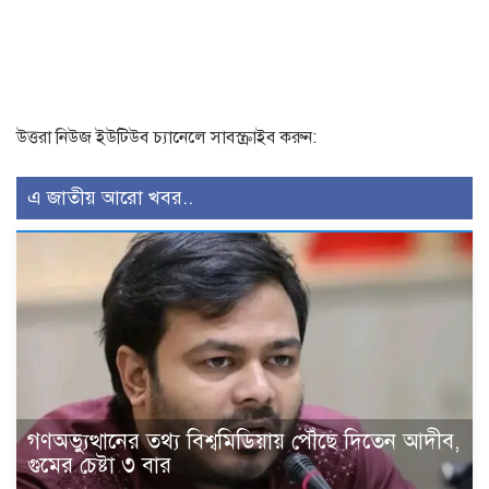
উত্তরা নিউজ ইউটিউব চ্যানেলে সাবস্ক্রাইব করুন:
এ জাতীয় আরো খবর..
গণঅভ্যুত্থানের তথ্য বিশ্বমিডিয়ায় পৌঁছে দিতেন আদীব,
গুমের চেষ্টা ৩ বার