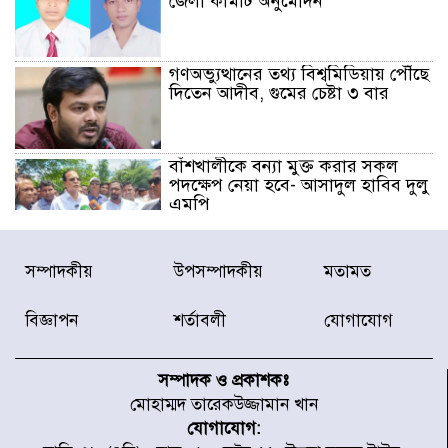
জেলা কমিটি অনুমোদন
গণঅভ্যুত্থানের তথ্য বিশ্বমিডিয়ায় পৌঁছে
দিতেন আদীব, গুমের চেষ্টা ৩ বার
বাঁশখালীকে বন্যা মুক্ত করার সকল
পদক্ষেপ নেয়া হবে- আসাদুল হাবিব দুলু
এমপি
বিদ্যুৎ-জ্বালানি খাতে অস্থিরতা তৈরির
সম্পাদকীয়
উপসম্পাদকীয়
মতামত
চেষ্টা করছে একটি চক্র : প্রধানমন্ত্রী
বিজ্ঞাপন
শর্তাবলী
যোগাযোগ
টাইফুন ‘ডলফিনের’ আঘাতে জাপানে
৫ আহত, চীনে বন্দর বন্ধ
সম্পাদক ও প্রকাশকঃ
মোহাম্মদ তারেকউজ্জামান খান
যোগাযোগ:
চিকিৎসা খাতে জিডিপির ৫ শতাংশ