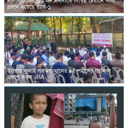
দালাল চক্রের ১৩ জন সদস্যকে বিভিন্ন মেয়াদে সাজা
প্রদান করেছে র‌্যাব-১
উত্তরায় জুলাই গণঅভ্যুত্থানের ৯২ শহীদের তালিকা
প্রকাশ করল JRA