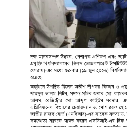
দক্ষ মানবসম্পদ উন্নয়ন, পেশাগত প্রশিক্ষণ এবং ভ্যাট-সং
প্রযুক্তি বিশ্ববিদ্যালয়ের স্কিলস ডেভেলপমেন্ট ইন্স
ফোরাম)-এর মধ্যে শুক্রবার (১৯ জুন ২০২৬) বিশ্ববিদ্
হয়েছে।
অনুষ্ঠানে উপস্থিত ছিলেন অতীশ দীপঙ্কর বিজ্ঞান ও প্রয
শামসুল আলম লিটন, সদস্য-সচিব জনাব মো: কামরুজ্জামা
আলম, রেজিস্ট্রার মো: আব্দুল কাইউম সরদার, 
এগ্রিবিজনেস বিভাগের চেয়ারম্যান ড. মোশাররফ হোস
জাতীয় রাজস্ব বোর্ড (এনবিআর)-এর সাবেক সদস্য ড. 
সমঝোতা স্মারকে স্বাক্ষর করেন এসডিআই-এর চিফ 