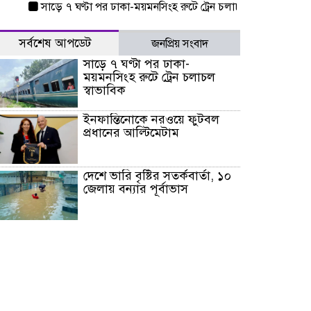
সাড়ে ৭ ঘণ্টা পর ঢাকা-ময়মনসিংহ রুটে ট্রেন চলাচল স্বাভাবিক
ইনফান্তিন
সর্বশেষ আপডেট
জনপ্রিয় সংবাদ
সাড়ে ৭ ঘণ্টা পর ঢাকা-
ময়মনসিংহ রুটে ট্রেন চলাচল
স্বাভাবিক
ইনফান্তিনোকে নরওয়ে ফুটবল
প্রধানের আল্টিমেটাম
দেশে ভারি বৃষ্টির সতর্কবার্তা, ১০
জেলায় বন্যার পূর্বাভাস
৫৩ নং ওয়ার্ডের সড়কে নেমপ্লেট
স্থাপনের উদ্যোগ চান মিয়া
ব্যাপারীর
৭ জেলায় ঝোড়ো হাওয়াসহ
বজ্রবৃষ্টির শঙ্কা