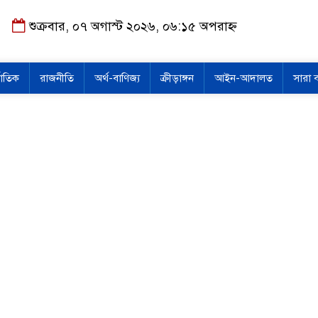
শুক্রবার, ০৭ অগাস্ট ২০২৬, ০৬:১৫ অপরাহ্ন
জাতিক
রাজনীতি
অর্থ-বাণিজ্য
ক্রীড়াঙ্গন
আইন-আদালত
সারা 