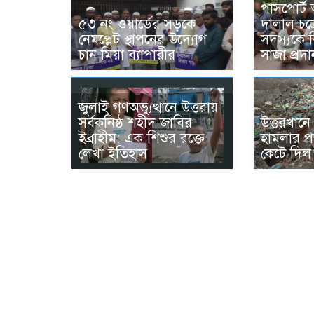
পাসপোর্ট
৫৩ নং ওয়ার্ডের সড়কে
দালাল চক
নেমপ্লেট স্থাপনের উদ্যোগ
সদস্যকে ব
চান মিয়া ব্যাপারীর
সাজা প্রদা
জুলাই গণঅভ্যুত্থানে উত্তরায়
সর্বকনিষ্ঠ শহীদ জাবির
উত্তরখান
ইব্রাহীম: এক শিশুর রক্তে
হামলার পর
লেখা ইতিহাস
কেটে দিল