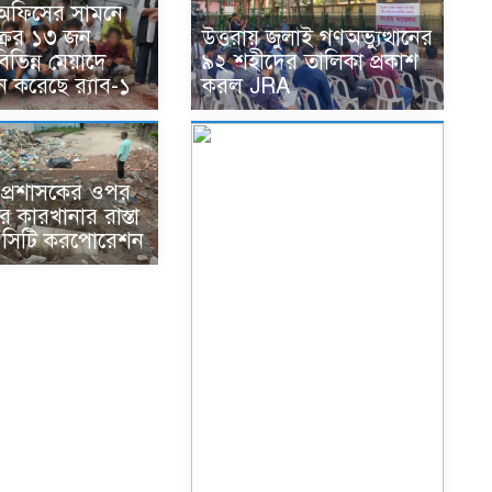
 অফিসের সামনে
্রের ১৩ জন
উত্তরায় জুলাই গণঅভ্যুত্থানের
িভিন্ন মেয়াদে
৯২ শহীদের তালিকা প্রকাশ
ন করেছে র‌্যাব-১
করল JRA
ে প্রশাসকের ওপর
 কারখানার রাস্তা
 সিটি করপোরেশন