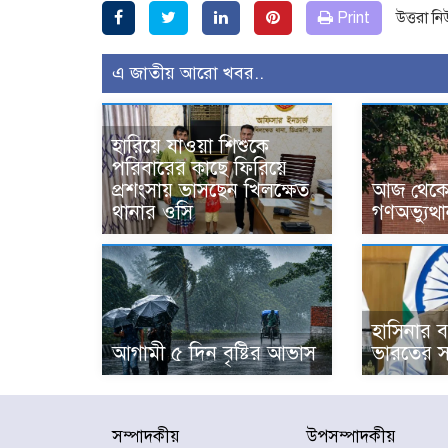
Print
উত্তরা ন
এ জাতীয় আরো খবর..
হারিয়ে যাওয়া শিশুকে
পরিবারের কাছে ফিরিয়ে
প্রশংসায় ভাসছেন খিলক্ষেত
আজ থেকে উ
থানার ওসি
গণঅভ্যুত্থ
হাসিনার বক
আগামী ৫ দিন বৃষ্টির আভাস
ভারতের স
সম্পাদকীয়
উপসম্পাদকীয়