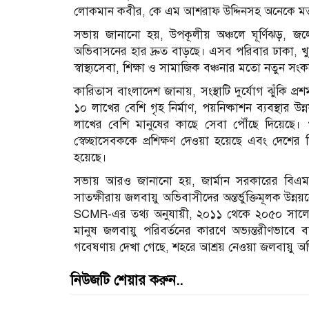
লোকমান কবীর, কে এম আশরাফ উদ্দিনসহ অনেকে মত
সভায় জানানো হয়, উপকূলীয় অঞ্চলে ঘূর্ণিঝড়, জলোচ
অভিবাসনের হার দ্রুত বাড়ছে। এসব পরিবার ঢাকা, খ
স্বাস্থ্যসেবা, শিক্ষা ও সামাজিক বঞ্চনার মতো নতুন সং
কারিতাস বাংলাদেশ জানায়, সংস্থাটি দুর্যোগ ঝুঁকি প্
১০ লাখের বেশি গৃহ নির্মাণ, পয়নিষ্কাশন ব্যবস্থার
লাখের বেশি মানুষের কাছে সেবা পৌঁছে দিয়েছে। প
স্বেচ্ছাসেবককে প্রশিক্ষণ দেওয়া হয়েছে এবং দেশের বি
হয়েছে।
সভায় আরও জানানো হয়, জার্মান সরকারের বিএমজ
সাতক্ষীরায় জলবায়ু অভিবাসীদের অন্তর্ভুক্তিমূলক উ
SCMR-এর তথ্য অনুযায়ী, ২০১১ থেকে ২০৫০ সালে
মানুষ জলবায়ু পরিবর্তনের কারণে অভ্যন্তরীণভাবে
গবেষণায় দেখা গেছে, শহরে আশ্রয় নেওয়া জলবায়ু অভ
নিউজটি শেয়ার করুন..