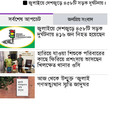
জুলাইয়ে দেশজুড়ে ৪৫৮টি সড়ক দুর্ঘটনায় ৪১৬ জন নিহত হয়েছেন
সর্বশেষ আপডেট
জনপ্রিয় সংবাদ
জুলাইয়ে দেশজুড়ে ৪৫৮টি সড়ক
দুর্ঘটনায় ৪১৬ জন নিহত হয়েছেন
হারিয়ে যাওয়া শিশুকে পরিবারের
কাছে ফিরিয়ে প্রশংসায় ভাসছেন
খিলক্ষেত থানার ওসি
আজ থেকে উন্মুক্ত ‘জুলাই
গণঅভ্যুত্থান স্মৃতি জাদুঘর
রাজধানীর উত্তরা আঞ্চলিক
পাসপোর্ট অফিসের সামনে দালাল
চক্রের ১৩ জন সদস্যকে বিভিন্ন
মেয়াদে সাজা প্রদান করেছে
‌্যাব-১
হরমুজ প্রণালি নিয়ে ওমানের সঙ্গে