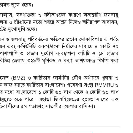
ামত তুলে ধরেন।
্ছ্বাস, লবণাক্ততা ও নদীভাঙনের কারণে অভ্যন্তরীণ জলবায়ু
ুলনা ও চট্টগ্রামের মতো শহরে আশ্রয় নিলেও অনিরাপদ আবাসন,
কটের মুখোমুখি হচ্ছে।
রশমন ও জলবায়ু পরিবর্তনের ক্ষতিকর প্রভাব মোকাবিলায় এ পর্যন্ত
 উন্নয়ন এবং কমিউনিটি অবকাঠামো নির্মাণের মাধ্যমে ৪ কোটি ৭০
াশাপাশি ৩ হাজার দুর্যোগ ব্যবস্থাপনা কমিটি ও ১৪ হাজার
ভিন্ন জেলায় ৩২৯টি ঘূর্ণিঝড় ও বন্যা আশ্রয়কেন্দ্র নির্মাণ করা
েড (BMZ) ও কারিতাস জার্মানির যৌথ অর্থায়নে খুলনা ও
ন্নয়নে কাজ করছে কারিতাস বাংলাদেশ। গবেষণা সংস্থা RMMRU ও
র মধ্যে বাংলাদেশে ১ কোটি ৬০ লাখ থেকে ২ কোটি ৬০ লাখ
 বাস্তুচ্যুত হতে পারে। এছাড়া জিআইজেডের ২০২৩ সালের এক
িবাসীদের ৫৭ শতাংশই সাতক্ষীরা জেলার বাসিন্দা।