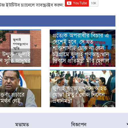
িউজ ইউটিউব চ্যানেলে সাবস্ক্রাইব করুন:
প্রত্যেক অপরাধীর বিচার এ
দেশেই হবে, সে যত
শক্তিশালীই হোক না কেন,
ন্মুক্ত ‘জুলাই
চট্টগ্রামে জুলাই গণঅভ্যুত্থান
ান স্মৃতি জাদুঘর
দিবসে প্রতিমন্ত্রী মীর হেলাল
জুলাই গণঅভ্যুত্থানে আহত
্তব্য প্রচারে
যোদ্ধা মিতুর খোঁজ নিলেন
মর্থন নেই
প্রধানমন্ত্রী
মতামত
বিজ্ঞাপন