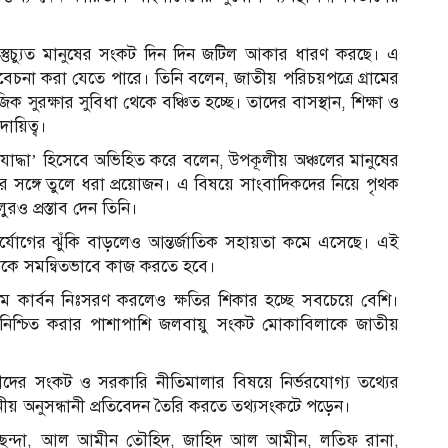
্তুচ্যুত মানুষের সংকট দিন দিন জটিল আকার ধারণ করছে। এ
েচনা করা যেতে পারে। তিনি বলেন, জাতীয় পরিচয়পত্রে গ্রামের
 সুরক্ষার সুবিধা থেকে বঞ্চিত হচ্ছে। তাদের বাসস্থান, শিক্ষা ও
দায়িত্ব।
ট যোদ্ধা’ হিসেবে অভিহিত করে বলেন, উপকূলীয় অঞ্চলের মানুষের
্বের সঙ্গে তুলে ধরা প্রয়োজন। এ বিষয়ে সাংবাদিকদের নিয়ে পৃথক
ও প্রস্তাব দেন তিনি।
র্যোগের ঝুঁকি বাড়লেও আন্তর্জাতিক সহায়তা কমে এসেছে। এই
যমকে সমন্বিতভাবে কাজ করতে হবে।
 কম কার্বন নিঃসরণ করলেও ক্ষতির শিকার হচ্ছে সবচেয়ে বেশি।
 নিশ্চিত করার পাশাপাশি জলবায়ু সংকট মোকাবিলাকে জাতীয়
ীদের সংকট ও সরকারি নীতিমালার বিষয়ে নির্ভরযোগ্য তথ্যের
 অনুসন্ধানী প্রতিবেদন তৈরি করতে তথ্যসংকটে পড়েন।
িন ছন্দা, আল আমীন তৌহিদ, জাহিদ আল আমীন, লতিফ রানা,