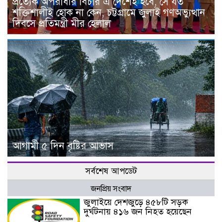
প্রত্যেক অপরাধীর বিচার এ দেশেই হবে, সে যত
শক্তিশালীই হোক না কেন, চট্টগ্রামে জুলাই গণঅভ্যুত্থান
দিবসে প্রতিমন্ত্রী মীর হেলাল
আগামী ৫ দিন বৃষ্টির আভাস
সর্বশেষ আপডেট
জনপ্রিয় সংবাদ
জুলাইয়ে দেশজুড়ে ৪৫৮টি সড়ক
দুর্ঘটনায় ৪১৬ জন নিহত হয়েছেন