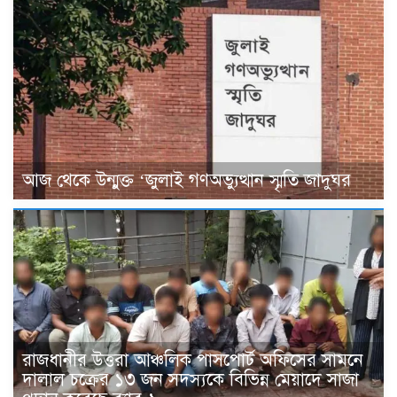
আজ থেকে উন্মুক্ত ‘জুলাই গণঅভ্যুত্থান স্মৃতি জাদুঘর
রাজধানীর উত্তরা আঞ্চলিক পাসপোর্ট অফিসের সামনে
দালাল চক্রের ১৩ জন সদস্যকে বিভিন্ন মেয়াদে সাজা