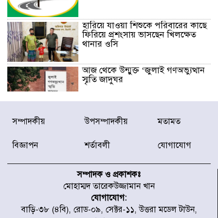
হারিয়ে যাওয়া শিশুকে পরিবারের কাছে
ফিরিয়ে প্রশংসায় ভাসছেন খিলক্ষেত
থানার ওসি
আজ থেকে উন্মুক্ত ‘জুলাই গণঅভ্যুত্থান
স্মৃতি জাদুঘর
রাজধানীর উত্তরা আঞ্চলিক পাসপোর্ট
সম্পাদকীয়
উপসম্পাদকীয়
মতামত
অফিসের সামনে দালাল চক্রের ১৩ জন
সদস্যকে বিভিন্ন মেয়াদে সাজা প্রদান
করেছে র‌্যাব-১
বিজ্ঞাপন
শর্তাবলী
যোগাযোগ
হরমুজ প্রণালি নিয়ে ওমানের সঙ্গে চুক্তি
চূড়ান্ত পর্যায়ে : ইরান
সম্পাদক ও প্রকাশকঃ
মোহাম্মদ তারেকউজ্জামান খান
যোগাযোগ:
প্রত্যেক অপরাধীর বিচার এ দেশেই
বাড়ি-৩৮ (৪বি), রোড-০৯, সেক্টর-১১, উত্তরা মডেল টাউন,
হবে, সে যত শক্তিশালীই হোক না কেন,