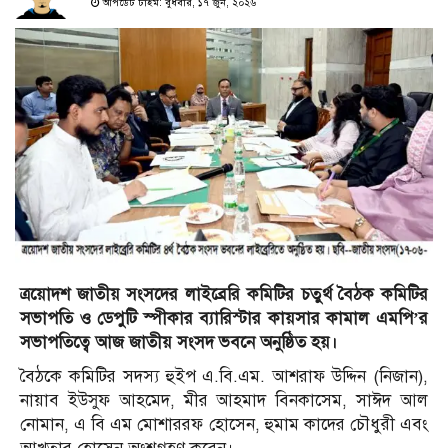
আপডেট টাইম: বুধবার, ১৭ জুন, ২০২৬
ত্রয়োদশ জাতীয় সংসদের লাইব্রেরি কমিটির চতুর্থ বৈঠক কমিটির
সভাপতি ও ডেপুটি স্পীকার ব্যারিস্টার কায়সার কামাল এমপি’র
সভাপতিত্বে আজ জাতীয় সংসদ ভবনে অনুষ্ঠিত হয়।
বৈঠকে কমিটির সদস্য হুইপ এ.বি.এম. আশরাফ উদ্দিন (নিজান),
নায়াব ইউসুফ আহমেদ, মীর আহমাদ বিনকাসেম, সাঈদ আল
নোমান, এ বি এম মোশাররফ হোসেন, হুমাম কাদের চৌধুরী এবং