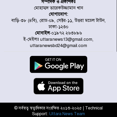
সম্পাদক ও প্রকাশকঃ
মোহাম্মদ তারেকউজ্জামান খান
যোগাযোগ:
গণঅভ্যুত্থানের তথ্য বিশ্বমিডিয়ায় পৌঁছে
বাড়ি-৩৮ (৪বি), রোড-০৯, সেক্টর-১১, উত্তরা মডেল টাউন,
দিতেন আদীব, গুমের চেষ্টা ৩ বার
ঢাকা-১২৩০
মোবাইল
-০১৯৭২ ২৬৩৮৯৬
ই-মেইলঃ uttaranews13@gmail.com,
বাঁশখালীকে বন্যা মুক্ত করার সকল
uttaranewsbd24@gmail.com
পদক্ষেপ নেয়া হবে- আসাদুল হাবিব দুলু
এমপি
বিদ্যুৎ-জ্বালানি খাতে অস্থিরতা তৈরির
চেষ্টা করছে একটি চক্র : প্রধানমন্ত্রী
টাইফুন ‘ডলফিনের’ আঘাতে জাপানে
৫ আহত, চীনে বন্দর বন্ধ
© সর্বস্বত্ব স্বত্বাধিকার সংরক্ষিত ২০১৩-২০২৫ | Technical
Support:
Uttara News Team
চিকিৎসা খাতে জিডিপির ৫ শতাংশ