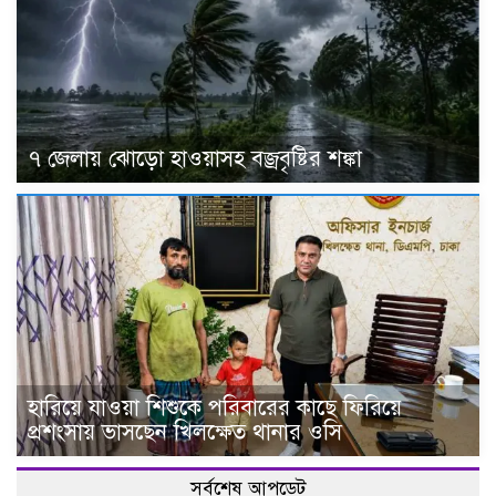
৭ জেলায় ঝোড়ো হাওয়াসহ বজ্রবৃষ্টির শঙ্কা
হারিয়ে যাওয়া শিশুকে পরিবারের কাছে ফিরিয়ে
প্রশংসায় ভাসছেন খিলক্ষেত থানার ওসি
সর্বশেষ আপডেট