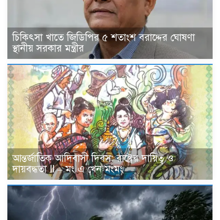
চিকিৎসা খাতে জিডিপির ৫ শতাংশ বরাদ্দের ঘোষণা
স্থানীয় সরকার মন্ত্রীর
আন্তর্জাতিক আদিবাসী দিবস: রাষ্ট্রের দায়িত্ব ও
দায়বদ্ধতা II – মং এ খেন মংমং