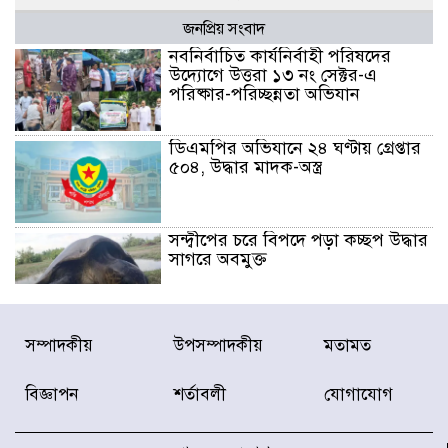
জনপ্রিয় সংবাদ
নবনির্বাচিত কার্যনির্বাহী পরিষদের
উদ্যোগে উত্তরা ১৩ নং সেক্টর-এ
পরিষ্কার-পরিচ্ছন্নতা অভিযান
ডিএমপির অভিযানে ২৪ ঘণ্টায় গ্রেপ্তার
৫০৪, উদ্ধার মাদক-অস্ত্র
সন্দ্বীপের চরে বিপদে পড়া কচ্ছপ উদ্ধার
সাগরে অবমুক্ত
মাতারবাড়ী পৌঁছে নির্ধারিত কর্মসূচিতে
সম্পাদকীয়
উপসম্পাদকীয়
মতামত
যোগ দিয়েছেন প্রধানমন্ত্রী
বিজ্ঞাপন
শর্তাবলী
যোগাযোগ
জাতীয় সাংবাদিক সংস্থার পিরোজপুর
জেলা কমিটি অনুমোদন