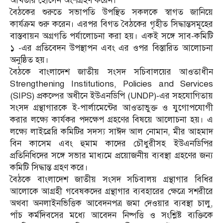
আখতার হোসেন অংশগ্রহণ করেন।
বৈঠকের শুরুতে সভাপতি উপস্থিত সকলকে স্বাগত জানিয়ে
কার্যক্রম শুরু করেন। এরপর বিগত বৈঠকের গৃহীত সিদ্ধান্তসমূহের
বাস্তবায়ন অগ্রগতি পর্যালোচনা করা হয়। একই সঙ্গে সাব-কমিটি
১ -এর প্রতিবেদন উপস্থাপন এবং এর ওপর বিস্তারিত আলোচনা
অনুষ্ঠিত হয়।
বৈঠকে বাংলাদেশ জাতীয় সংসদ সচিবালয়ের আওতাধীন
Strengthening Institutions, Policies and Services
(SIPS) প্রকল্পের অধীনে ইউএনডিপি (UNDP)-এর সহযোগিতায়
সংসদ গ্রন্থাগারকে ই-পার্লামেন্টের আওতাভুক্ত ও যুগোপযোগী
করার লক্ষ্যে কার্যকর পদক্ষেপ গ্রহণের বিষয়ে আলোচনা হয়। এ
লক্ষ্যে লাইব্রেরি কমিটির সদস্য সাঈদ আল নোমান, মীর আহমাদ
বিন কাসেম এবং হুমাম কাদের চৌধুরীসহ ইউএনডিপির
প্রতিনিধিদের সঙ্গে সভার মাধ্যমে প্রয়োজনীয় ব্যবস্থা গ্রহণের জন্য
কমিটি সিদ্ধান্ত গ্রহণ করে।
বৈঠকে বাংলাদেশ জাতীয় সংসদ সচিবালয় গ্রন্থাগার বিধির
আলোকে আগ্রহী গবেষকদের গ্রন্থাগার ব্যবহারের ক্ষেত্রে সশরীরে
অথবা অনলাইনভিত্তিক আবেদনপত্র জমা দেওয়ার ব্যবস্থা চালু,
পাঁচ কর্মদিবসের মধ্যে আবেদন নিষ্পত্তি ও সংশ্লিষ্ট ব্যক্তিকে