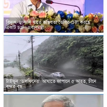
বিদ্যুৎ-জ্বালানি খাতে অস্থিরতা তৈরির চেষ্টা করছে
একটি চক্র : প্রধানমন্ত্রী
টাইফুন ‘ডলফিনের’ আঘাতে জাপানে ৫ আহত, চীনে
বন্দর বন্ধ