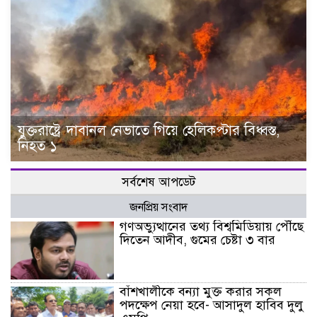
যুক্তরাষ্ট্রে দাবানল নেভাতে গিয়ে হেলিকপ্টার বিধ্বস্ত,
নিহত ১
সর্বশেষ আপডেট
জনপ্রিয় সংবাদ
গণঅভ্যুত্থানের তথ্য বিশ্বমিডিয়ায় পৌঁছে
দিতেন আদীব, গুমের চেষ্টা ৩ বার
বাঁশখালীকে বন্যা মুক্ত করার সকল
পদক্ষেপ নেয়া হবে- আসাদুল হাবিব দুলু