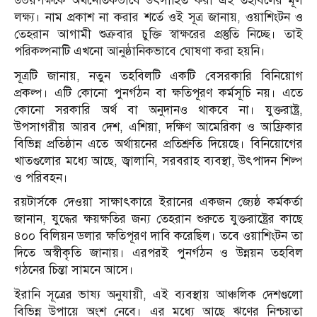
উভয়পক্ষকে অর্থনৈতিকভাবে উৎসাহিত করা এই তহবিলের মূল
লক্ষ্য। নাম প্রকাশ না করার শর্তে ওই সূত্র জানায়, ওয়াশিংটন ও
তেহরান আগামী শুক্রবার চুক্তি স্বাক্ষরের প্রস্তুতি নিচ্ছে। তাই
পরিকল্পনাটি এখনো আনুষ্ঠানিকভাবে ঘোষণা করা হয়নি।
সূত্রটি জানায়, নতুন তহবিলটি একটি বেসরকারি বিনিয়োগ
প্রকল্প। এটি কোনো পুনর্গঠন বা ক্ষতিপূরণ কর্মসূচি নয়। এতে
কোনো সরকারি অর্থ বা অনুদানও থাকবে না। যুক্তরাষ্ট্র,
উপসাগরীয় আরব দেশ, এশিয়া, দক্ষিণ আমেরিকা ও আফ্রিকার
বিভিন্ন প্রতিষ্ঠান এতে অর্থায়নের প্রতিশ্রুতি দিয়েছে। বিনিয়োগের
খাতগুলোর মধ্যে আছে, জ্বালানি, সরবরাহ ব্যবস্থা, উৎপাদন শিল্প
ও পরিবহন।
রয়টার্সকে দেওয়া সাক্ষাৎকারে ইরানের একজন জ্যেষ্ঠ কর্মকর্তা
জানান, যুদ্ধের ক্ষয়ক্ষতির জন্য তেহরান শুরুতে যুক্তরাষ্ট্রের কাছে
৪০০ বিলিয়ন ডলার ক্ষতিপূরণ দাবি করেছিল। তবে ওয়াশিংটন তা
দিতে অস্বীকৃতি জানায়। এরপরই পুনর্গঠন ও উন্নয়ন তহবিল
গঠনের চিন্তা সামনে আসে।
ইরানি সূত্রের ভাষ্য অনুযায়ী, এই ব্যবস্থায় আঞ্চলিক দেশগুলো
বিভিন্ন উপায়ে অংশ নেবে। এর মধ্যে আছে ঋণের নিশ্চয়তা