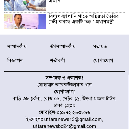
এমপি
বিদ্যুৎ-জ্বালানি খাতে অস্থিরতা তৈরির
চেষ্টা করছে একটি চক্র : প্রধানমন্ত্রী
টাইফুন ‘ডলফিনের’ আঘাতে জাপানে
সম্পাদকীয়
উপসম্পাদকীয়
মতামত
৫ আহত, চীনে বন্দর বন্ধ
বিজ্ঞাপন
শর্তাবলী
যোগাযোগ
চিকিৎসা খাতে জিডিপির ৫ শতাংশ
বরাদ্দের ঘোষণা স্থানীয় সরকার মন্ত্রীর
সম্পাদক ও প্রকাশকঃ
মোহাম্মদ তারেকউজ্জামান খান
যোগাযোগ:
জুলাই জাদুঘর ঘুরে দেখলেন এনসিপি
বাড়ি-৩৮ (৪বি), রোড-০৯, সেক্টর-১১, উত্তরা মডেল টাউন,
নেতারা
ঢাকা-১২৩০
মোবাইল
-০১৯৭২ ২৬৩৮৯৬
ই-মেইলঃ uttaranews13@gmail.com,
যুক্তরাষ্ট্রে দাবানল নেভাতে গিয়ে
uttaranewsbd24@gmail.com
হেলিকপ্টার বিধ্বস্ত, নিহত ১