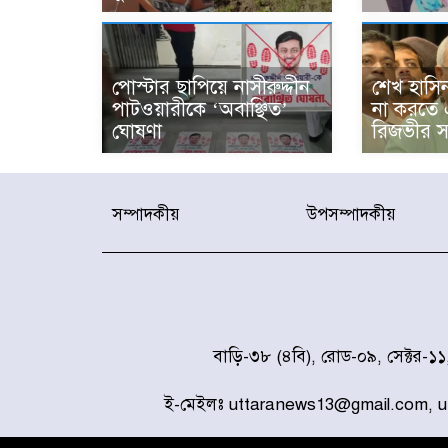
পোস্টার ছাপিয়ে নাসীরুদ্দীন
শেখ হাসি
পাটওয়ারীকে ‘অবাঞ্ছিত’
না করতে 
ঘোষণা
রিজভীর সত
সম্পাদকীয়
উপসম্পাদকীয়
বাড়ি-৩৮ (৪বি), রোড-০৯, সেক্টর-১
ই-মেইলঃ uttaranews13@gmail.com, 