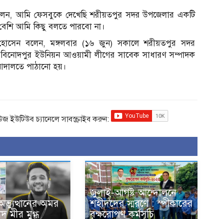
েন, আমি ফেসবুকে দেখেছি শরীয়তপুর সদর উপজেলার একটি
 বেশি আমি কিছু বলতে পারবো না।
 হোসেন বলেন, মঙ্গলবার (১৬ জুন) সকালে শরীয়তপুর সদর
কে বিনোদপুর ইউনিয়ন আওয়ামী লীগের সাবেক সাধারণ সম্পাদক
 আদালতে পাঠানো হয়।
িউজ ইউটিউব চ্যানেলে সাবস্ক্রাইব করুন:
জুলাই-আগষ্ট আন্দোলনে
ভ্যুত্থানের অমর
শহীদদের স্মরণে : স্পীকারের
দ মীর মুগ্ধ
বৃক্ষরোপণ কর্মসূচি