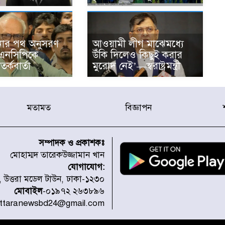
নার পথ অনুসরণ
আওয়ামী লীগ মাঝেমধ্যে
এনসিপিকে
উঁকি দিলেও কিছুই করার
র্কবার্তা
মুরোদ নেই’—স্বরাষ্ট্রমন্ত্রী
মতামত
বিজ্ঞাপন
সম্পাদক ও প্রকাশকঃ
মোহাম্মদ তারেকউজ্জামান খান
যোগাযোগ:
১, উত্তরা মডেল টাউন, ঢাকা-১২৩০
মোবাইল
-০১৯৭২ ২৬৩৮৯৬
uttaranewsbd24@gmail.com