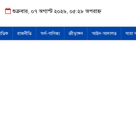
শুক্রবার, ০৭ অগাস্ট ২০২৬, ০৫:২৮ অপরাহ্ন
জাতিক
রাজনীতি
অর্থ-বাণিজ্য
ক্রীড়াঙ্গন
আইন-আদালত
সারা 