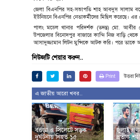
জেলা বিএনপির সহ-সভাপতি শাহ আবদুস সালাম বল
ইউনিয়নে বিএনপির নেতাকর্মীদের মিছিল করেছে। এর
পালং মডেল থানার পরিদর্শক (তদন্ত) মো. আবীর
উপজেলার বিনোদপুর বাজারে কান্দি নিজ বাড়ি থে
আসাদুজ্জামান লিটন মুন্সিকে আটক করি। পরে তাকে
নিউজটি শেয়ার করুন..
Print
উত্তরা ন
এ জাতীয় আরো খবর..
বগুড়া ও সিলেটে সড়ক
জুলাই গণঅ
দুর্ঘটনায় নিহত ১৫
প্রতীক শহী