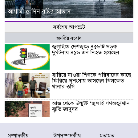
আগামী ৫ দিন বৃষ্টির আভাস
সর্বশেষ আপডেট
জনপ্রিয় সংবাদ
জুলাইয়ে দেশজুড়ে ৪৫৮টি সড়ক
দুর্ঘটনায় ৪১৬ জন নিহত হয়েছেন
হারিয়ে যাওয়া শিশুকে পরিবারের কাছে
ফিরিয়ে প্রশংসায় ভাসছেন খিলক্ষেত
থানার ওসি
আজ থেকে উন্মুক্ত ‘জুলাই গণঅভ্যুত্থান
স্মৃতি জাদুঘর
রাজধানীর উত্তরা আঞ্চলিক পাসপোর্ট
সম্পাদকীয়
উপসম্পাদকীয়
মতামত
অফিসের সামনে দালাল চক্রের ১৩ জন