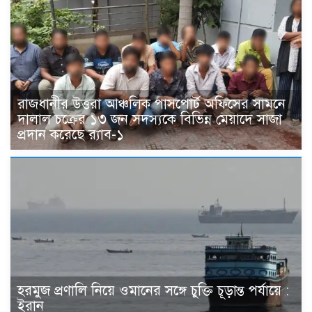
রাজধানীর উত্তরা আঞ্চলিক পাসপোর্ট অফিসের সামনে
দালাল চক্রের ১৩ জন সদস্যকে বিভিন্ন মেয়াদে সাজা
প্রদান করেছে র‌্যাব-১
হরমুজ প্রণালি নিয়ে ওমানের সঙ্গে চুক্তি চূড়ান্ত পর্যায়ে :
ইরান