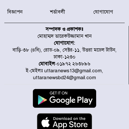
সদস্যকে বিভিন্ন মেয়াদে সাজা প্রদান
করেছে র‌্যাব-১
বিজ্ঞাপন
শর্তাবলী
যোগাযোগ
হরমুজ প্রণালি নিয়ে ওমানের সঙ্গে চুক্তি
চূড়ান্ত পর্যায়ে : ইরান
সম্পাদক ও প্রকাশকঃ
মোহাম্মদ তারেকউজ্জামান খান
যোগাযোগ:
প্রত্যেক অপরাধীর বিচার এ দেশেই
বাড়ি-৩৮ (৪বি), রোড-০৯, সেক্টর-১১, উত্তরা মডেল টাউন,
হবে, সে যত শক্তিশালীই হোক না কেন,
ঢাকা-১২৩০
চট্টগ্রামে জুলাই গণঅভ্যুত্থান দিবসে
প্রতিমন্ত্রী মীর হেলাল
মোবাইল
-০১৯৭২ ২৬৩৮৯৬
ই-মেইলঃ uttaranews13@gmail.com,
আগামী ৫ দিন বৃষ্টির আভাস
uttaranewsbd24@gmail.com
হাসিনার বক্তব্য প্রচারে ভারতের সমর্থন
নেই
জুলাই গণঅভ্যুত্থানে আহত যোদ্ধা