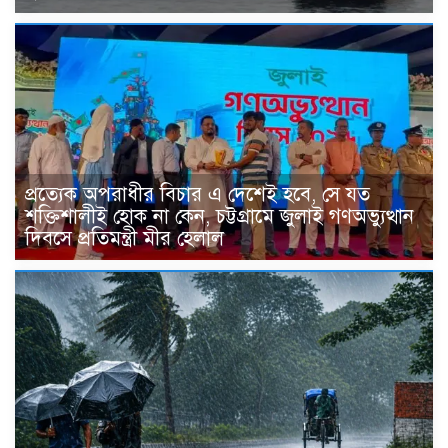
প্রত্যেক অপরাধীর বিচার এ দেশেই হবে, সে যত
শক্তিশালীই হোক না কেন, চট্টগ্রামে জুলাই গণঅভ্যুত্থান
দিবসে প্রতিমন্ত্রী মীর হেলাল