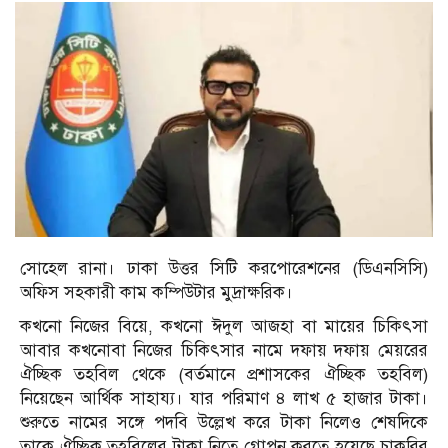
সোহেল রানা। ঢাকা উত্তর সিটি করপোরেশনের (ডিএনসিসি)
অফিস সহকারী কাম কম্পিউটার মুদ্রাক্ষরিক।
কখনো নিজের বিয়ে, কখনো ঈদুল আজহা বা মায়ের চিকিৎসা
আবার কখনোবা নিজের চিকিৎসার নামে দফায় দফায় মেয়রের
ঐচ্ছিক তহবিল থেকে (বর্তমানে প্রশাসকের ঐচ্ছিক তহবিল)
নিয়েছেন আর্থিক সাহায্য। যার পরিমাণ ৪ লাখ ৫ হাজার টাকা।
শুরুতে নামের সঙ্গে পদবি উল্লেখ করে টাকা নিলেও শেষদিকে
তাকে ঐচ্ছিক তহবিলের টাকা নিতে গোপন করতে হয়েছে চাকরির