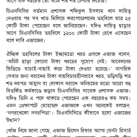
আগে এক বছরেও তো আমি শত শত টেন্ডার দিয়েছি।’
ডিএনসিসির বর্তমান প্রশাসক শফিকুল ইসলাম খান দায়িত্ব
নেওয়ার পর সব খাত মিলিয়ে করপোরেশনের তহবিলে মাত্র ২৫
কোটি টাকা পেয়েছেন বলে জানিয়েছেন। যদিও দায়িত্ব ছাড়ার
আগে ডিএনসিসির তহবিলে ১২০০ কোটি টাকা রেখে এসেছেন
বলে দাবি এজাজের।
ঐচ্ছিক তহবিলের টাকা ইচ্ছামতো খরচ প্রসঙ্গে এজাজ বলেন,
‘অডিট ছাড়া কোনো টাকা খরচের সুযোগ নেই। আবেদনের
ভিত্তিতে যাচাই-বাছাই করে টাকা দেওয়া হয়েছে।’ নাগরিক
সেবার জন্য বরাদ্দের টাকা বাছবিচারহীনভাবে খরচ, তড়িঘড়ি শত
শত দরপত্র আহ্বান বা দোকান বরাদ্দে অনিয়মের মতো আরো বহু
বিতর্কিত কর্মকাণ্ডে জড়ান ডিএনসিসির সাবেক প্রশাসক এজাজ।
যদিও তিনি এ পদে থাকতে পেরেছেন এক বছরেরও কম সময়।
এমন প্রেক্ষাপটে মোহাম্মদ এজাজকে এখন অনেকেই বলছেন,
‘নগরখেকো নগরপিতা’। ডিএনসিসিতে কীভাবে হলো এজাজের
উত্থান?
খোঁজ নিয়ে জানা গেছে, এজাজ ছিলেন রিভার অ্যান্ড ডেল্টা রিসার্চ