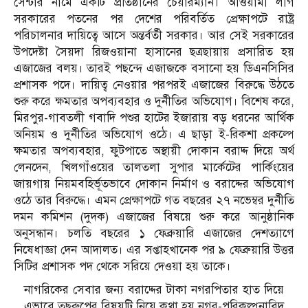
সেন্টার নামে একটি প্রতিষ্ঠানের চেয়ারম্যান। আওয়ামী লীগ
সরকারের পতনের পর দেশের পরিবর্তিত প্রেক্ষাপটে রাষ্ট্র
পরিচালনার দায়িত্বে আসে অন্তর্বর্তী সরকার। আর সেই সরকারের
উপদেষ্টা সৈয়দা রিজওয়ানা হাসানের ছত্রছায়ায় প্রসারিত হয়
এজাজের বলয়। তারই পছন্দে এজাজকে বসানো হয় ডিএনসিসির
প্রশাসক পদে। দায়িত্ব নেওয়ার পরপরই এজাজের বিরুদ্ধে উঠতে
শুরু করে ক্ষমতার অপব্যবহার ও দুর্নীতির অভিযোগ। বিশেষ করে,
মিরপুর-গাবতলী গবাদি পশুর হাটের ইজারায় বড় ধরনের আর্থিক
অনিয়ম ও দুর্নীতির অভিযোগ ওঠে। এ ছাড়া ই-রিকশা প্রকল্পে
ক্ষমতার অপব্যবহার, ফুটপাতে অস্থায়ী দোকান বরাদ্দ দিয়ে অর্থ
লেনদেন, খিলগাঁওয়ের তালতলা সুপার মার্কেটের পার্কিংয়ের
জায়গায় নিয়মবহির্ভূতভাবে দোকান নির্মাণ ও বরাদ্দের অভিযোগ
ওঠে তার বিরুদ্ধে। এমন প্রেক্ষাপটে গত বছরের ২৭ নভেম্বর দুর্নীতি
দমন কমিশন (দুদক) এজাজের বিষয়ে শুরু করে আনুষ্ঠানিক
অনুসন্ধান। চলতি বছরের ১ ফেব্রুয়ারি এজাজের দেশত্যাগে
নিষেধাজ্ঞা দেন আদালত। এর সপ্তাহখানেক পর ৯ ফেব্রুয়ারি উত্তর
সিটির প্রশাসক পদ থেকে সরিয়ে দেওয়া হয় তাকে।
নাগরিকের সেবার জন্য বরাদ্দের টাকা নগরপিতার হাত দিয়ে
এভাবে তছরুপের বিষয়টি নিয়ে কথা হয় নগর-পরিকল্পনাবিদ