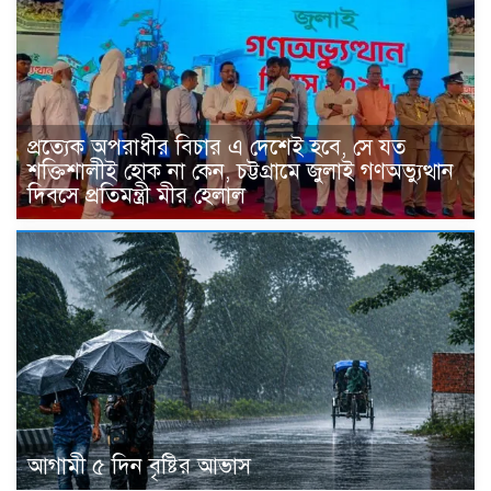
প্রত্যেক অপরাধীর বিচার এ দেশেই হবে, সে যত
শক্তিশালীই হোক না কেন, চট্টগ্রামে জুলাই গণঅভ্যুত্থান
দিবসে প্রতিমন্ত্রী মীর হেলাল
আগামী ৫ দিন বৃষ্টির আভাস