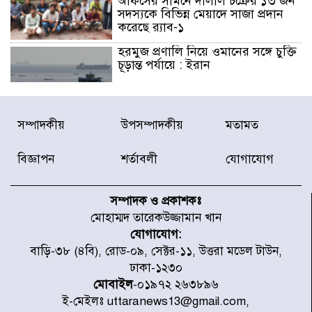
অফিসের সামনে দালাল চক্রের ১৩ জন
সদস্যকে বিভিন্ন মেয়াদে সাজা প্রদান
করেছে র‌্যাব-১
হরমুজ প্রণালি নিয়ে ওমানের সঙ্গে চুক্তি
চূড়ান্ত পর্যায়ে : ইরান
প্রত্যেক অপরাধীর বিচার এ দেশেই
সম্পাদকীয়
উপসম্পাদকীয়
মতামত
হবে, সে যত শক্তিশালীই হোক না কেন,
চট্টগ্রামে জুলাই গণঅভ্যুত্থান দিবসে
প্রতিমন্ত্রী মীর হেলাল
বিজ্ঞাপন
শর্তাবলী
যোগাযোগ
আগামী ৫ দিন বৃষ্টির আভাস
সম্পাদক ও প্রকাশকঃ
মোহাম্মদ তারেকউজ্জামান খান
যোগাযোগ:
হাসিনার বক্তব্য প্রচারে ভারতের সমর্থন
বাড়ি-৩৮ (৪বি), রোড-০৯, সেক্টর-১১, উত্তরা মডেল টাউন,
নেই
ঢাকা-১২৩০
মোবাইল
-০১৯৭২ ২৬৩৮৯৬
ই-মেইলঃ uttaranews13@gmail.com,
জুলাই গণঅভ্যুত্থানে আহত যোদ্ধা