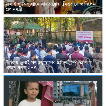
জুলাই গণঅভ্যুত্থানে আহত যোদ্ধা মিতুর খোঁজ নিলেন
প্রধানমন্ত্রী
উত্তরায় জুলাই গণঅভ্যুত্থানের ৯২ শহীদের তালিকা
প্রকাশ করল JRA