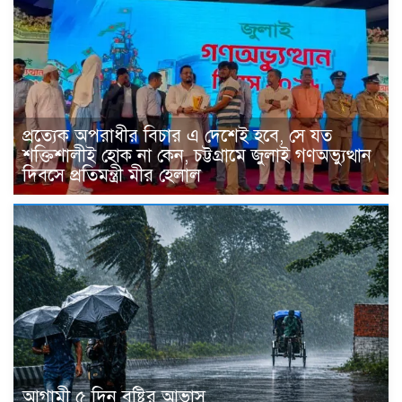
প্রত্যেক অপরাধীর বিচার এ দেশেই হবে, সে যত
শক্তিশালীই হোক না কেন, চট্টগ্রামে জুলাই গণঅভ্যুত্থান
দিবসে প্রতিমন্ত্রী মীর হেলাল
আগামী ৫ দিন বৃষ্টির আভাস