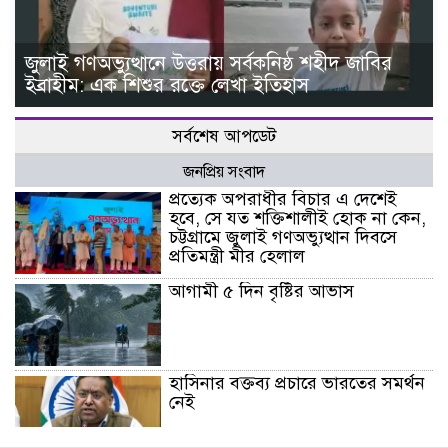
জুলাই গণঅভ্যুত্থানে উত্তরায় সর্বকনিষ্ঠ শহীদ জাবির
ইব্রাহীম: এক শিশুর রক্তে লেখা ইতিহাস
সর্বশেষ আপডেট
জনপ্রিয় সংবাদ
প্রত্যেক অপরাধীর বিচার এ দেশেই
হবে, সে যত শক্তিশালীই হোক না কেন,
চট্টগ্রামে জুলাই গণঅভ্যুত্থান দিবসে
প্রতিমন্ত্রী মীর হেলাল
আগামী ৫ দিন বৃষ্টির আভাস
হাসিনার বক্তব্য প্রচারে ভারতের সমর্থন
নেই