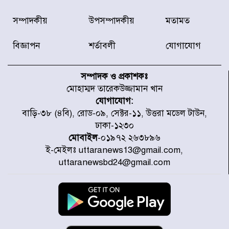
জুলাই গণঅভ্যুত্থানে আহত যোদ্ধা
সম্পাদকীয়
উপসম্পাদকীয়
মতামত
মিতুর খোঁজ নিলেন প্রধানমন্ত্রী
বিজ্ঞাপন
শর্তাবলী
যোগাযোগ
উত্তরায় জুলাই গণঅভ্যুত্থানের ৯২
শহীদের তালিকা প্রকাশ করল JRA
সম্পাদক ও প্রকাশকঃ
মোহাম্মদ তারেকউজ্জামান খান
যোগাযোগ:
জুলাই গণঅভ্যুত্থানে উত্তরায় সর্বকনিষ্ঠ
বাড়ি-৩৮ (৪বি), রোড-০৯, সেক্টর-১১, উত্তরা মডেল টাউন,
শহীদ জাবির ইব্রাহীম: এক শিশুর রক্তে
ঢাকা-১২৩০
লেখা ইতিহাস
মোবাইল
-০১৯৭২ ২৬৩৮৯৬
ই-মেইলঃ uttaranews13@gmail.com,
রাজধানীতে আজ বৃষ্টির সম্ভাবনা, যা
uttaranewsbd24@gmail.com
জানাল আবহাওয়া অধিদপ্তর
জুলাই গণঅভ্যুত্থানের অমর প্রতীক
শহীদ মীর মুগ্ধ