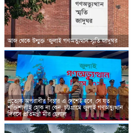
আজ থেকে উন্মুক্ত ‘জুলাই গণঅভ্যুত্থান স্মৃতি জাদুঘর
প্রত্যেক অপরাধীর বিচার এ দেশেই হবে, সে যত
শক্তিশালীই হোক না কেন, চট্টগ্রামে জুলাই গণঅভ্যুত্থান
দিবসে প্রতিমন্ত্রী মীর হেলাল