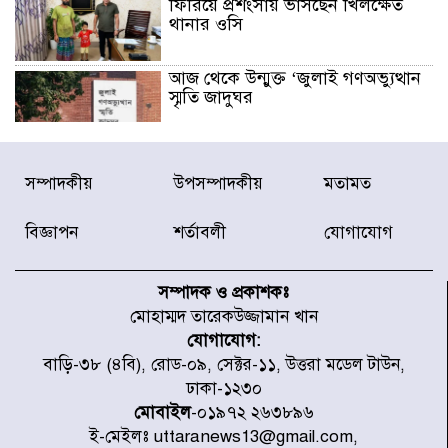
ফিরিয়ে প্রশংসায় ভাসছেন খিলক্ষেত
থানার ওসি
আজ থেকে উন্মুক্ত ‘জুলাই গণঅভ্যুত্থান
স্মৃতি জাদুঘর
রাজধানীর উত্তরা আঞ্চলিক পাসপোর্ট
সম্পাদকীয়
উপসম্পাদকীয়
মতামত
অফিসের সামনে দালাল চক্রের ১৩ জন
সদস্যকে বিভিন্ন মেয়াদে সাজা প্রদান
করেছে র‌্যাব-১
বিজ্ঞাপন
শর্তাবলী
যোগাযোগ
হরমুজ প্রণালি নিয়ে ওমানের সঙ্গে চুক্তি
চূড়ান্ত পর্যায়ে : ইরান
সম্পাদক ও প্রকাশকঃ
মোহাম্মদ তারেকউজ্জামান খান
যোগাযোগ:
প্রত্যেক অপরাধীর বিচার এ দেশেই
বাড়ি-৩৮ (৪বি), রোড-০৯, সেক্টর-১১, উত্তরা মডেল টাউন,
হবে, সে যত শক্তিশালীই হোক না কেন,
ঢাকা-১২৩০
চট্টগ্রামে জুলাই গণঅভ্যুত্থান দিবসে
প্রতিমন্ত্রী মীর হেলাল
মোবাইল
-০১৯৭২ ২৬৩৮৯৬
ই-মেইলঃ uttaranews13@gmail.com,
আগামী ৫ দিন বৃষ্টির আভাস