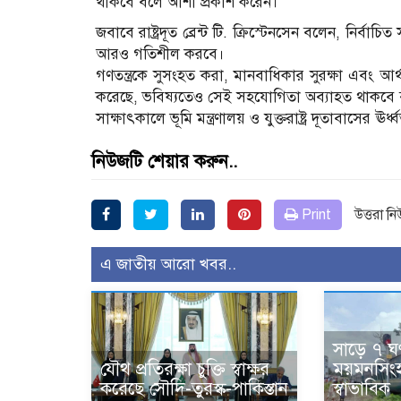
থাকবে বলে আশা প্রকাশ করেন।
জবাবে রাষ্ট্রদূত ব্রেন্ট টি. ক্রিস্টেনসেন বলেন, নির্ব
আরও গতিশীল করবে।
গণতন্ত্রকে সুসংহত করা, মানবাধিকার সুরক্ষা এবং আর্থ
করেছে, ভবিষ্যতেও সেই সহযোগিতা অব্যাহত থাকবে বলে
সাক্ষাৎকালে ভূমি মন্ত্রণালয় ও যুক্তরাষ্ট্র দূতাবাসের ঊর
নিউজটি শেয়ার করুন..
Print
উত্তরা ন
এ জাতীয় আরো খবর..
সাড়ে ৭ ঘণ
যৌথ প্রতিরক্ষা চুক্তি স্বাক্ষর
ময়মনসিংহ 
করেছে সৌদি-তুরস্ক-পাকিস্তান
স্বাভাবিক