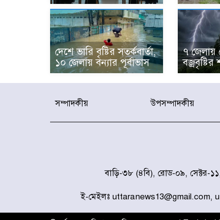
দেশে ভারি বৃষ্টির সতর্কবার্তা,
৭ জেলায় 
১০ জেলায় বন্যার পূর্বাভাস
বজ্রবৃষ্টির 
সম্পাদকীয়
উপসম্পাদকীয়
বাড়ি-৩৮ (৪বি), রোড-০৯, সেক্টর-১
ই-মেইলঃ uttaranews13@gmail.com, 