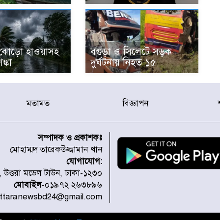
ঝোড়ো হাওয়াসহ
বগুড়া ও সিলেটে সড়ক
শঙ্কা
দুর্ঘটনায় নিহত ১৫
মতামত
বিজ্ঞাপন
সম্পাদক ও প্রকাশকঃ
মোহাম্মদ তারেকউজ্জামান খান
যোগাযোগ:
১, উত্তরা মডেল টাউন, ঢাকা-১২৩০
মোবাইল
-০১৯৭২ ২৬৩৮৯৬
uttaranewsbd24@gmail.com