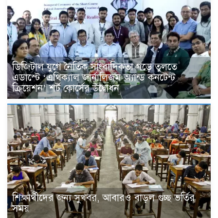
ডিজিটাল যুগে নৈতিক সাংবাদিকতা গড়ে তুলতে
এডাস্টে ‘এথিক্যাল জার্নালিজম অ্যান্ড কনটেন্ট
ক্রিয়েশন’ শর্ট কোর্সের উদ্বোধন
শিক্ষার্থীদের জন্য সুখবর, আবারও বাড়ল গুচ্ছ ভর্তির
সময়