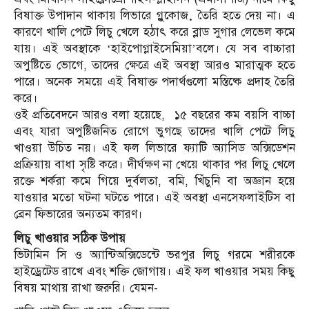
বিষাক্ত উপাদান থাকায় লিভারে গ্লুকোজ় তৈরি হতে দেয় না। এ
কারণে খালি পেটে লিচু খেলে হঠাৎ করে ব্লাড সুগার লেভেল কমে
যায়। এই অবস্থাকে ‘হাইপোগ্লাইসেমিয়া’বলে। যে সব বাচ্চারা
অপুষ্টিতে ভোগে, তাদের ক্ষেত্রে এই অবস্থা আরও মারাত্মক হতে
পারে। অনেক সময়ে এই বিষাক্ত পদার্থগুলো মস্তিষ্কে প্রদাহ তৈরি
করে।
ওই প্রতিবেদনে আরও বলা হয়েছে, ১৫ বছরের কম বয়সি বাচ্চা
এবং যারা অপুষ্টিজনিত রোগে ভুগছে তাদের খালি পেটে লিচু
খাওয়া উচিত নয়। এই ফল লিভারে ফ্যাটি অ্যাসিড অক্সিডেশন
প্রক্রিয়ায় বাধা সৃষ্টি করে। দীর্ঘক্ষণ না খেয়ে থাকার পর লিচু খেলে
রক্তে শর্করা কমে গিয়ে দুর্বলতা, বমি, খিঁচুনি বা অজ্ঞান হয়ে
যাওয়ার মতো ঘটনা ঘটতে পারে। এই অবস্থা এনসেফলাইটিস বা
ব্রেন ফিভারের অন্যতম কারণ।
লিচু খাওয়ার সঠিক উপায়
ভিটামিন সি ও অ্যান্টিঅক্সিডেন্টে ভরপুর লিচু গরমে শরীরকে
হাইড্রেটেড রাখে এবং শক্তি জোগায়। এই ফল খাওয়ার সময় কিছু
বিষয় মাথায় রাখা জরুরি। যেমন-