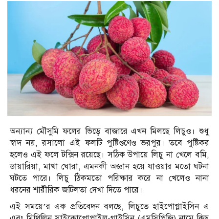
অন্যান্য মৌসুমি ফলের ভিড়ে বাজারে এখন মিলছে লিচুও। শুধু
স্বাদ নয়, রসালো এই ফলটি পুষ্টিগুণেও ভরপুর। তবে পুষ্টিকর
হলেও এই ফলে টক্সিন রয়েছে। সঠিক উপায়ে লিচু না খেলে বমি,
ডায়ারিয়া, মাথা ঘোরা, এমনকী অজ্ঞান হয়ে যাওয়ার মতো ঘটনা
ঘটতে পারে। লিচু ঠিকমতো পরিষ্কার করে না খেলেও নানা
ধরনের শারীরিক জটিলতা দেখা দিতে পারে।
এই সময়ে’র এক প্রতিবেদন বলছে, লিচুতে হাইপোগ্লাইসিন এ
এবং মিথিলিন সাইক্লোপ্রোপাইল-গ্লাইসিন (এমসিপিজি) নামে কিছু