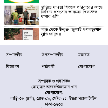
হারিয়ে যাওয়া শিশুকে পরিবারের কাছে
ফিরিয়ে প্রশংসায় ভাসছেন খিলক্ষেত
থানার ওসি
আজ থেকে উন্মুক্ত ‘জুলাই গণঅভ্যুত্থান
স্মৃতি জাদুঘর
রাজধানীর উত্তরা আঞ্চলিক পাসপোর্ট
সম্পাদকীয়
উপসম্পাদকীয়
মতামত
অফিসের সামনে দালাল চক্রের ১৩ জন
সদস্যকে বিভিন্ন মেয়াদে সাজা প্রদান
করেছে র‌্যাব-১
বিজ্ঞাপন
শর্তাবলী
যোগাযোগ
হরমুজ প্রণালি নিয়ে ওমানের সঙ্গে চুক্তি
চূড়ান্ত পর্যায়ে : ইরান
সম্পাদক ও প্রকাশকঃ
মোহাম্মদ তারেকউজ্জামান খান
যোগাযোগ:
প্রত্যেক অপরাধীর বিচার এ দেশেই
বাড়ি-৩৮ (৪বি), রোড-০৯, সেক্টর-১১, উত্তরা মডেল টাউন,
হবে, সে যত শক্তিশালীই হোক না কেন,
ঢাকা-১২৩০
চট্টগ্রামে জুলাই গণঅভ্যুত্থান দিবসে