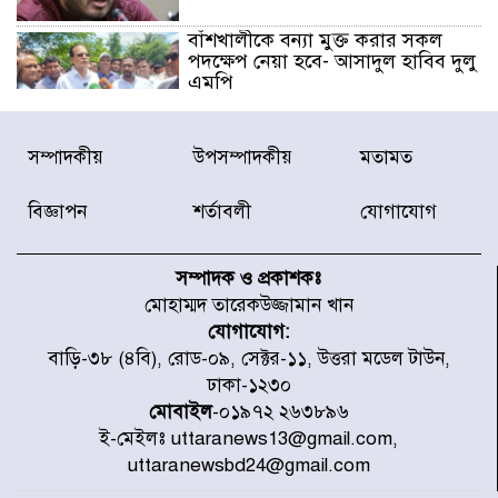
বাঁশখালীকে বন্যা মুক্ত করার সকল
পদক্ষেপ নেয়া হবে- আসাদুল হাবিব দুলু
এমপি
বিদ্যুৎ-জ্বালানি খাতে অস্থিরতা তৈরির
সম্পাদকীয়
উপসম্পাদকীয়
মতামত
চেষ্টা করছে একটি চক্র : প্রধানমন্ত্রী
বিজ্ঞাপন
শর্তাবলী
যোগাযোগ
টাইফুন ‘ডলফিনের’ আঘাতে জাপানে
৫ আহত, চীনে বন্দর বন্ধ
সম্পাদক ও প্রকাশকঃ
মোহাম্মদ তারেকউজ্জামান খান
যোগাযোগ:
চিকিৎসা খাতে জিডিপির ৫ শতাংশ
বাড়ি-৩৮ (৪বি), রোড-০৯, সেক্টর-১১, উত্তরা মডেল টাউন,
বরাদ্দের ঘোষণা স্থানীয় সরকার মন্ত্রীর
ঢাকা-১২৩০
মোবাইল
-০১৯৭২ ২৬৩৮৯৬
ই-মেইলঃ uttaranews13@gmail.com,
জুলাই জাদুঘর ঘুরে দেখলেন এনসিপি
uttaranewsbd24@gmail.com
নেতারা