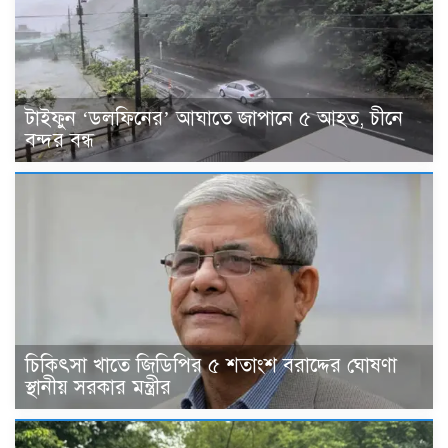
টাইফুন ‘ডলফিনের’ আঘাতে জাপানে ৫ আহত, চীনে
বন্দর বন্ধ
চিকিৎসা খাতে জিডিপির ৫ শতাংশ বরাদ্দের ঘোষণা
স্থানীয় সরকার মন্ত্রীর