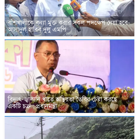
বাঁশখালীকে বন্যা মুক্ত করার সকল পদক্ষেপ নেয়া হবে-
আসাদুল হাবিব দুলু এমপি
বিদ্যুৎ-জ্বালানি খাতে অস্থিরতা তৈরির চেষ্টা করছে
একটি চক্র : প্রধানমন্ত্রী