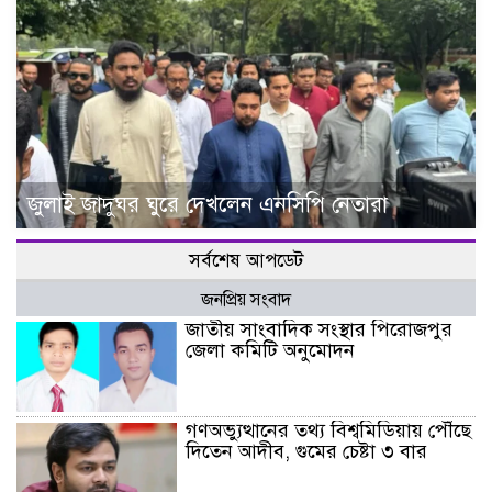
জুলাই জাদুঘর ঘুরে দেখলেন এনসিপি নেতারা
সর্বশেষ আপডেট
জনপ্রিয় সংবাদ
জাতীয় সাংবাদিক সংস্থার পিরোজপুর
জেলা কমিটি অনুমোদন
গণঅভ্যুত্থানের তথ্য বিশ্বমিডিয়ায় পৌঁছে
দিতেন আদীব, গুমের চেষ্টা ৩ বার