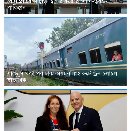
যৌথ প্রতিরক্ষা চুক্তি স্বাক্ষর করেছে সৌদি-তুরস্ক-
পাকিস্তান
সাড়ে ৭ ঘণ্টা পর ঢাকা-ময়মনসিংহ রুটে ট্রেন চলাচল
স্বাভাবিক