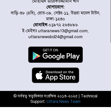
মোহাম্মদ তারেকউজ্জামান খান
যোগাযোগ:
৭ জেলায় ঝোড়ো হাওয়াসহ বজ্রবৃষ্টির
বাড়ি-৩৮ (৪বি), রোড-০৯, সেক্টর-১১, উত্তরা মডেল টাউন,
শঙ্কা
ঢাকা-১২৩০
মোবাইল
-০১৯৭২ ২৬৩৮৯৬
ই-মেইলঃ uttaranews13@gmail.com,
বগুড়া ও সিলেটে সড়ক দুর্ঘটনায় নিহত
uttaranewsbd24@gmail.com
১৫
জুলাইয়ে দেশজুড়ে ৪৫৮টি সড়ক
দুর্ঘটনায় ৪১৬ জন নিহত হয়েছেন
হারিয়ে যাওয়া শিশুকে পরিবারের কাছে
ফিরিয়ে প্রশংসায় ভাসছেন খিলক্ষেত
থানার ওসি
© সর্বস্বত্ব স্বত্বাধিকার সংরক্ষিত ২০১৩-২০২৫ | Technical
Support:
Uttara News Team
আজ থেকে উন্মুক্ত ‘জুলাই গণঅভ্যুত্থান
স্মৃতি জাদুঘর