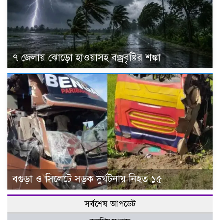
৭ জেলায় ঝোড়ো হাওয়াসহ বজ্রবৃষ্টির শঙ্কা
বগুড়া ও সিলেটে সড়ক দুর্ঘটনায় নিহত ১৫
সর্বশেষ আপডেট