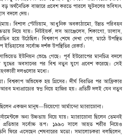
 বড় অর্থনৈতিক বাজারে প্রবেশ করতে পারলে ফুটবলের ভবিষ্যৎ
হাস বদলে দেয়।
ুলভ মহিমায়। বিশাল স্টেডিয়াম, আধুনিক অবকাঠামো, উন্নত পরিবহন
্চতায় নিয়ে যায়। নিউইয়র্ক, লস অ্যাঞ্জেলেস, শিকাগো, ডালাস,
 রঙিন হয়ে উঠেছিল। বিশ্বকাপ শেষে দেখা গেল, মাঠে উপস্থিত
ইতিহাসের সর্বোচ্চ দর্শক উপস্থিতির রেকর্ড।
 সোভিয়েত ইউনিয়ন ভেঙে গেছে। পূর্ব ইউরোপের মানচিত্র বদলে
ান্ডা যুদ্ধের অবসানের পর বিশ্ব নতুন যুগে প্রবেশ করেছে। সেই
গ্রহণকারী দলগুলোর মধ্যে।
। বিশ্বকাপ অভিষেক হয় গ্রিসের। দীর্ঘ বিরতির পর আফ্রিকার
ব মধ্যপ্রাচ্যের স্বপ্ন নিয়ে হাজির হয়। প্রতিটি দলই যেন নতুন
ে ছিলেন একজন মানুষ—ডিয়েগো আর্মান্দো ম্যারাডোনা।
মেন্টকে অন্য উচ্চতায় নিয়ে যায়। ম‍্যারাডোনা ছিলেন তেমনই
 প্রতিভার সর্বোচ্চ রূপ। ১৯৯০ সালে আহত শরীর নিয়েও
র তিনি ফিরে এসেছেন শেষবারের মতো। সমালোচকরা বলছিলেন,