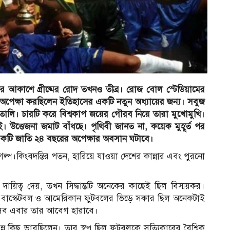
র আকাশে গ্রীষ্মের রোদ তখনও তীব্র। রোজ বোল স্টেডিয়ামের
অপেক্ষা করছিলেন ইতিহাসের একটি নতুন অধ্যায়ের জন্য। সবুজ
ও ইতালি। চারটি করে বিশ্বকাপ জয়ের গৌরব নিয়ে তারা মুখোমুখি।
ই। উত্তেজনা জমাট বাঁধছে। পৃথিবী জানত না, কয়েক মুহূর্ত পর
 একটি জাতি ২৪ বছরের অপেক্ষার অবসান ঘটাবে।
 গল্প।কিংবদন্তির পতন, হারিয়ে যাওয়া দেশের কান্নার এবং পুরনো
দায়িত্ব দেয়, তখন সিদ্ধান্তটি অনেকের কাছেই ছিল বিস্ময়কর।
 বাস্কেটবল ও আমেরিকান ফুটবলের ভিড়ে সকার ছিল অনেকটাই
 উৎসব এবার তার আবেগ হারাবে।
ন কিছু ভাবছিলেন। তার স্বপ্ন ছিল ফুটবলকে সত্যিকারের বৈশ্বিক