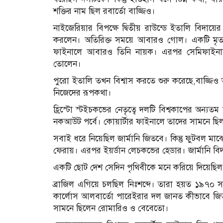
শক্তির নাম ছিল রবার্তো বাজ্জিও।
নাইজেরিয়ার বিপক্ষে দ্বিতীয় রাউন্ডে ইতালি বিদায়ের
করলেন। অতিরিক্ত সময়ে আবারও গোল। একটি মৃতপ্রা
ফাইনালে আবারও তিনি নায়ক। এরপর সেমিফাইনাল
তোলেন।
পুরো ইতালি তখন বিশ্বাস করতে শুরু করেছে,বাজ্জিও
নিজেদের রূপকথা।
হ্রিস্টো স্টইচকভের নেতৃত্বে দলটি বিশ্বকাপের অন্যতম 
নকআউট পর্বে। কোয়ার্টার ফাইনালে তাদের সামনে ছিল বর্
সবাই ধরে নিয়েছিল জার্মানি জিতবে। কিন্তু ফুটবল মা
ফেরায়। এরপর ইয়র্ডান লেচকভের হেডার। জার্মানি বিদ
একটি ছোট দেশ সেদিন পৃথিবীকে মনে করিয়ে দিয়েছিল
ব্রাজিল এগিয়ে চলছিল নিঃশব্দে। তারা হয়ত ১৯৭০ সা
কার্লোস আলবার্তো পারেইরার দল জানত কীভাবে জিততে 
সামনে ছিলেন রোমারিও ও বেবেতো।