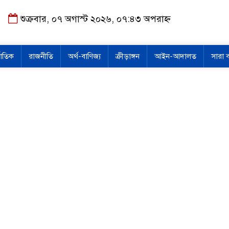
শুক্রবার, ০৭ অগাস্ট ২০২৬, ০৭:৪৩ অপরাহ্ন
জাতিক
রাজনীতি
অর্থ-বাণিজ্য
ক্রীড়াঙ্গন
আইন-আদালত
সারা 