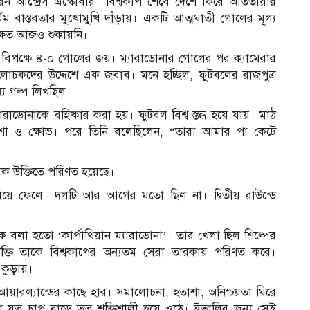
করেন আন্দ্রেস এস্কোবার। বিশ্বকাপ শেষে দেশে ফিরে আততায়ীর
 বাস্তবতার মুখোমুখি দাঁড়ায়। একটি আত্মঘাতী গোলের মূল্য
 ক্ষত আজও শুকায়নি।
ের বিপক্ষে ৪-০ গোলের জয়। ম‍্যারাডোনার গোলের পর ক্যামেরার
লোচকদের উদ্দেশে এক জবাব। মনে হচ্ছিল, ফুটবলের রাজপুত্র
্য গল্প লিখছিল।
্যারাডোনাকে বহিষ্কার করা হয়। ফুটবল বিশ্ব স্তব্ধ হয়ে যায়। মাঠ
াশা ও ক্ষোভ। পরে তিনি বলেছিলেন, “তারা আমার পা কেটে
ক উক্তিতে পরিণত হয়েছে।
হারিয়ে ফেলে। দলটি আর আগের মতো ছিল না। দ্বিতীয় রাউন্ডে
কে বলা হতো ‘কার্পাথিয়ান ম‍্যারাডোনা’। তার খেলা ছিল শিল্পের
িশক্তি তাকে বিশ্বকাপের অন্যতম সেরা তারকায় পরিণত করে।
কুড়ায়।
ই আয়ারল্যান্ডের কাছে হার। সমালোচনা, হতাশা, অনিশ্চয়তা ঘিরে
রা যত চাপ বাড়ে তত শক্তিশালী হয়ে ওঠে। ইতালির জন্য সেই