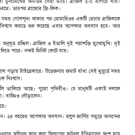
ো টুর্নামেন্টের অন্যতম সেরা ম্যাচ। ব্রাজিল ২-০ এগিয়ে যায়।
রমে। তারপর ব্রাঙ্কোর ফ্রি-কিক।
্ঘ সময় গোলশূন্য থাকার পর রোমারিওর একটি হেডার ব্রাজিলকে
ন বিশ্বাস করতে শুরু করেছে এবার অপেক্ষার অবসান হবে। আর
ুভূত হচ্ছিল। ব্রাজিল ও ইতালি দুই পরাশক্তি মুখোমুখি। দুই
িতে পারে। নব্বই মিনিট কেটে যায়।
ড়ায় টাইব্রেকারে। উত্তেজনায় জমাট বাঁধা সেই মুহূর্তে সময়
 নিঃশ্বাস।
ালি তাকিয়ে আছে। পুরো পৃথিবীও। যে মানুষটি একাই দলকে
। বাজ্জিও দৌড়ালেন।
য়ে।
্পিয়ন। ২৪ বছরের অপেক্ষার অবসান। হলুদ জার্সির সমুদ্রে আনন্দের
েওয়ার অভিনয় করে করা উদযাপন ফুটবল ইতিহাসের অংশ হয়ে