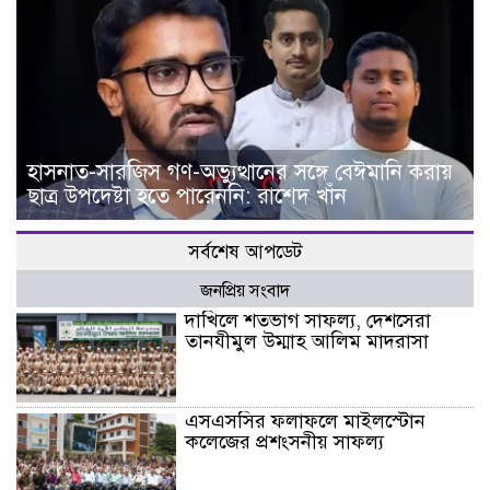
হাসনাত-সারজিস গণ-অভ্যুত্থানের সঙ্গে বেঈমানি করায়
ছাত্র উপদেষ্টা হতে পারেননি: রাশেদ খাঁন
সর্বশেষ আপডেট
জনপ্রিয় সংবাদ
দাখিলে শতভাগ সাফল্য, দেশসেরা
তানযীমুল উম্মাহ আলিম মাদরাসা
এসএসসির ফলাফলে মাইলস্টোন
কলেজের প্রশংসনীয় সাফল্য