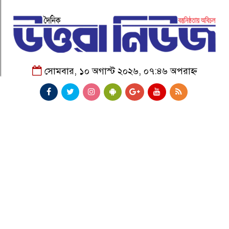
সোমবার, ১০ অগাস্ট ২০২৬, ০৭:৪৬ অপরাহ্ন