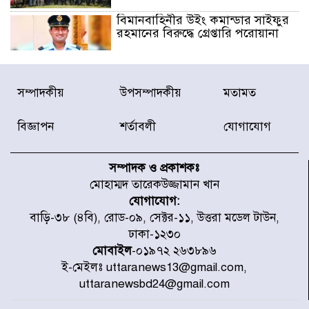
বিমানবাহিনীর উইং কমান্ডার সাইফুর
রহমানের বিরুদ্ধে গ্রেপ্তারি পরোয়ানা
রাষ্ট্রপতি পদে হতে যাচ্ছে ভোট,
সম্পাদকীয়
উপসম্পাদকীয়
মতামত
ইতিহাসে দ্বিতীয়বার
বিজ্ঞাপন
শর্তাবলী
যোগাযোগ
রাষ্ট্রপতি নির্বাচনে ১১ দলীয় জোটের
প্রার্থী কর্নেল অলি আহমদ
সম্পাদক ও প্রকাশকঃ
মোহাম্মদ তারেকউজ্জামান খান
যোগাযোগ:
ডিএনসিসির সঙ্গে সমন্বয়ে পরিচ্ছন্নতার
বাড়ি-৩৮ (৪বি), রোড-০৯, সেক্টর-১১, উত্তরা মডেল টাউন,
নতুন উদ্যোগ নিকুঞ্জ-টানপাড়ায়
ঢাকা-১২৩০
মোবাইল
-০১৯৭২ ২৬৩৮৯৬
ই-মেইলঃ uttaranews13@gmail.com,
নবনির্বাচিত কার্যনির্বাহী পরিষদের
uttaranewsbd24@gmail.com
উদ্যোগে উত্তরা ১৩ নং সেক্টর-এ
পরিষ্কার-পরিচ্ছন্নতা অভিযান