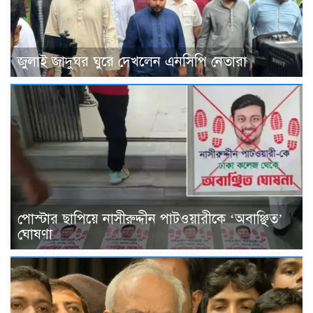
জুলাই জাদুঘর ঘুরে দেখলেন এনসিপি নেতারা
পোস্টার ছাপিয়ে নাসীরুদ্দীন পাটওয়ারীকে ‘অবাঞ্ছিত’
ঘোষণা