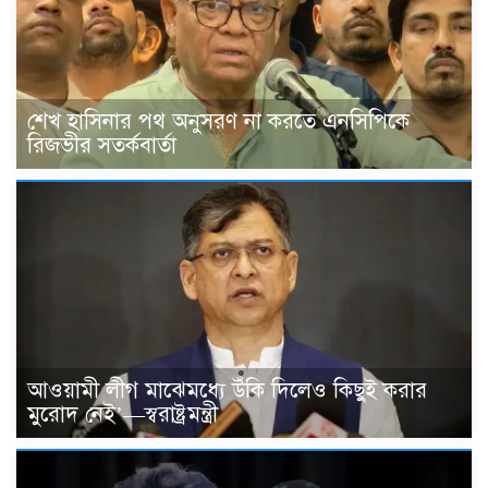
শেখ হাসিনার পথ অনুসরণ না করতে এনসিপিকে
রিজভীর সতর্কবার্তা
আওয়ামী লীগ মাঝেমধ্যে উঁকি দিলেও কিছুই করার
মুরোদ নেই’—স্বরাষ্ট্রমন্ত্রী