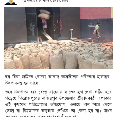
আপডেট টাইম: শনিবার, ১৩ জুন, ২০২৬
ছয় বিঘা জমিতে বোরো আবাদ করেছিলেন পরিতোষ হালদার।
উৎপাদনও হয় ভালো।
তবে উৎপাদন ব্যয় বেড়ে যাওয়ায় লাভের মুখ দেখা কঠিন হয়ে
পড়েছে পিরোজপুরের নাজিরপুর উপজেলার শ্রীরামকাঠী এলাকার
এই কৃষকের।পরিতোষের অভিযোগ, গুদামে ধান নিয়ে গেলে
ভেজা বা নিম্নমানের অজুহাত দেখিয়ে তা কেনা হয় না। অথচ