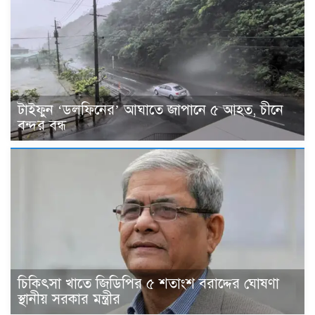
টাইফুন ‘ডলফিনের’ আঘাতে জাপানে ৫ আহত, চীনে
বন্দর বন্ধ
চিকিৎসা খাতে জিডিপির ৫ শতাংশ বরাদ্দের ঘোষণা
স্থানীয় সরকার মন্ত্রীর