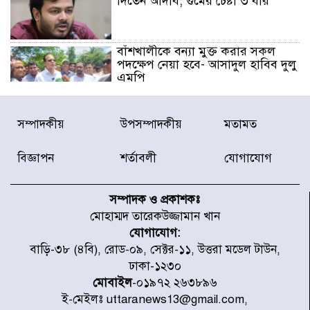
দিতেন আদীব, গুমের চেষ্টা ৩ বার
বাঁশখালীকে বন্যা মুক্ত করার সকল
পদক্ষেপ নেয়া হবে- আসাদুল হাবিব দুলু
এমপি
বিদ্যুৎ-জ্বালানি খাতে অস্থিরতা তৈরির
সম্পাদকীয়
উপসম্পাদকীয়
মতামত
চেষ্টা করছে একটি চক্র : প্রধানমন্ত্রী
বিজ্ঞাপন
শর্তাবলী
যোগাযোগ
টাইফুন ‘ডলফিনের’ আঘাতে জাপানে
৫ আহত, চীনে বন্দর বন্ধ
সম্পাদক ও প্রকাশকঃ
মোহাম্মদ তারেকউজ্জামান খান
যোগাযোগ:
চিকিৎসা খাতে জিডিপির ৫ শতাংশ
বাড়ি-৩৮ (৪বি), রোড-০৯, সেক্টর-১১, উত্তরা মডেল টাউন,
বরাদ্দের ঘোষণা স্থানীয় সরকার মন্ত্রীর
ঢাকা-১২৩০
মোবাইল
-০১৯৭২ ২৬৩৮৯৬
ই-মেইলঃ uttaranews13@gmail.com,
জুলাই জাদুঘর ঘুরে দেখলেন এনসিপি