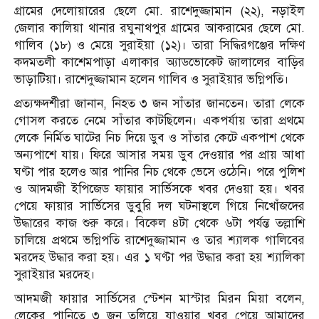
গ্রামের দেলোয়ারের ছেলে মো. রাশেদুজ্জামান (২২), নড়াইল
জেলার কালিয়া থানার রঘুনাথপুর গ্রামের আকরামের ছেলে মো.
গালিব (১৮) ও মেয়ে সুরাইয়া (১২)। তারা সিদ্ধিরগঞ্জের দক্ষিণ
কদমতলী কাশেমপাড়া এলাকার অ্যাডভোকেট জালালের বাড়ির
ভাড়াটিয়া। রাশেদুজ্জামান হলেন গালিব ও সুরাইয়ার ভগ্নিপতি।
প্রত্যক্ষদর্শীরা জানান, নিহত ৩ জন সাঁতার জানতেন। তারা লেকে
গোসল করতে নেমে সাঁতার কাটছিলেন। একপর্যায় তারা প্রথমে
লেকে নির্মিত ঘাটের নিচ দিয়ে ডুব ও সাঁতার কেটে একপাশ থেকে
অন্যপাশে যায়। ফিরে আসার সময় ডুব দেওয়ার পর প্রায় আধা
ঘণ্টা পার হলেও আর পানির নিচ থেকে ভেসে ওঠেনি। পরে পুলিশ
ও আদমজী ইপিজেড ফায়ার সার্ভিসকে খবর দেওয়া হয়। খবর
পেয়ে ফায়ার সার্ভিসের ডুবুরি দল ঘটনাস্থলে গিয়ে নিখোঁজদের
উদ্ধারের কাজ শুরু করে। বিকেল ৪টা থেকে ৬টা পর্যন্ত তল্লাশি
চালিয়ে প্রথমে ভগ্নিপতি রাশেদুজ্জামান ও তার শ্যালক গালিবের
মরদেহ উদ্ধার করা হয়। এর ১ ঘণ্টা পর উদ্ধার করা হয় শ্যালিকা
সুরাইয়ার মরদেহ।
আদমজী ফায়ার সার্ভিসের স্টেশন মাস্টার মিরন মিয়া বলেন,
লেকের পানিতে ৩ জন তলিয়ে যাওয়ার খবর পেয়ে আমাদের