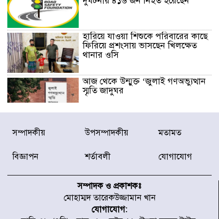
দুর্ঘটনায় ৪১৬ জন নিহত হয়েছেন
হারিয়ে যাওয়া শিশুকে পরিবারের কাছে
ফিরিয়ে প্রশংসায় ভাসছেন খিলক্ষেত
থানার ওসি
আজ থেকে উন্মুক্ত ‘জুলাই গণঅভ্যুত্থান
স্মৃতি জাদুঘর
রাজধানীর উত্তরা আঞ্চলিক পাসপোর্ট
সম্পাদকীয়
উপসম্পাদকীয়
মতামত
অফিসের সামনে দালাল চক্রের ১৩ জন
সদস্যকে বিভিন্ন মেয়াদে সাজা প্রদান
করেছে র‌্যাব-১
বিজ্ঞাপন
শর্তাবলী
যোগাযোগ
হরমুজ প্রণালি নিয়ে ওমানের সঙ্গে চুক্তি
চূড়ান্ত পর্যায়ে : ইরান
সম্পাদক ও প্রকাশকঃ
মোহাম্মদ তারেকউজ্জামান খান
যোগাযোগ:
প্রত্যেক অপরাধীর বিচার এ দেশেই