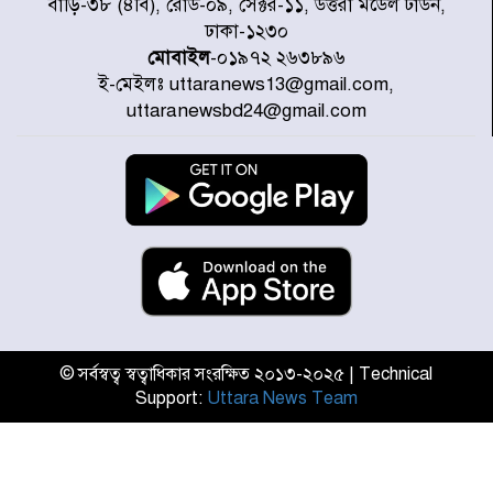
বাড়ি-৩৮ (৪বি), রোড-০৯, সেক্টর-১১, উত্তরা মডেল টাউন,
হবে, সে যত শক্তিশালীই হোক না কেন,
ঢাকা-১২৩০
চট্টগ্রামে জুলাই গণঅভ্যুত্থান দিবসে
প্রতিমন্ত্রী মীর হেলাল
মোবাইল
-০১৯৭২ ২৬৩৮৯৬
ই-মেইলঃ uttaranews13@gmail.com,
আগামী ৫ দিন বৃষ্টির আভাস
uttaranewsbd24@gmail.com
হাসিনার বক্তব্য প্রচারে ভারতের সমর্থন
নেই
জুলাই গণঅভ্যুত্থানে আহত যোদ্ধা
মিতুর খোঁজ নিলেন প্রধানমন্ত্রী
© সর্বস্বত্ব স্বত্বাধিকার সংরক্ষিত ২০১৩-২০২৫ | Technical
Support:
Uttara News Team
উত্তরায় জুলাই গণঅভ্যুত্থানের ৯২
শহীদের তালিকা প্রকাশ করল JRA