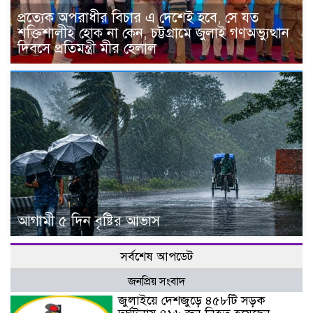
প্রত্যেক অপরাধীর বিচার এ দেশেই হবে, সে যত
শক্তিশালীই হোক না কেন, চট্টগ্রামে জুলাই গণঅভ্যুত্থান
দিবসে প্রতিমন্ত্রী মীর হেলাল
আগামী ৫ দিন বৃষ্টির আভাস
সর্বশেষ আপডেট
জনপ্রিয় সংবাদ
জুলাইয়ে দেশজুড়ে ৪৫৮টি সড়ক