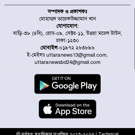
টাইফুন ‘ডলফিনের’ আঘাতে জাপানে
৫ আহত, চীনে বন্দর বন্ধ
সম্পাদক ও প্রকাশকঃ
মোহাম্মদ তারেকউজ্জামান খান
যোগাযোগ:
চিকিৎসা খাতে জিডিপির ৫ শতাংশ
বাড়ি-৩৮ (৪বি), রোড-০৯, সেক্টর-১১, উত্তরা মডেল টাউন,
বরাদ্দের ঘোষণা স্থানীয় সরকার মন্ত্রীর
ঢাকা-১২৩০
মোবাইল
-০১৯৭২ ২৬৩৮৯৬
ই-মেইলঃ uttaranews13@gmail.com,
জুলাই জাদুঘর ঘুরে দেখলেন এনসিপি
uttaranewsbd24@gmail.com
নেতারা
যুক্তরাষ্ট্রে দাবানল নেভাতে গিয়ে
হেলিকপ্টার বিধ্বস্ত, নিহত ১
মজুদদারের সর্বোচ্চ শাস্তি মৃত্যুদণ্ড, তাই
ভেবে মজুদ করবেন : আইনমন্ত্রী
© সর্বস্বত্ব স্বত্বাধিকার সংরক্ষিত ২০১৩-২০২৫ | Technical