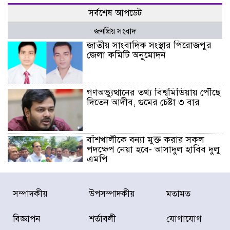
সর্বশেষ আপডেট
জনপ্রিয় সংবাদ
জাতীয় সাংবাদিক সংস্থার পিরোজপুর
জেলা কমিটি অনুমোদন
গণঅভ্যুত্থানের তথ্য বিশ্বমিডিয়ায় পৌঁছে
দিতেন আদীব, গুমের চেষ্টা ৩ বার
বাঁশখালীকে বন্যা মুক্ত করার সকল
পদক্ষেপ নেয়া হবে- আসাদুল হাবিব দুলু
এমপি
বিদ্যুৎ-জ্বালানি খাতে অস্থিরতা তৈরির
সম্পাদকীয়
উপসম্পাদকীয়
মতামত
চেষ্টা করছে একটি চক্র : প্রধানমন্ত্রী
বিজ্ঞাপন
শর্তাবলী
যোগাযোগ