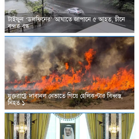
টাইফুন ‘ডলফিনের’ আঘাতে জাপানে ৫ আহত, চীনে
বন্দর বন্ধ
যুক্তরাষ্ট্রে দাবানল নেভাতে গিয়ে হেলিকপ্টার বিধ্বস্ত,
নিহত ১