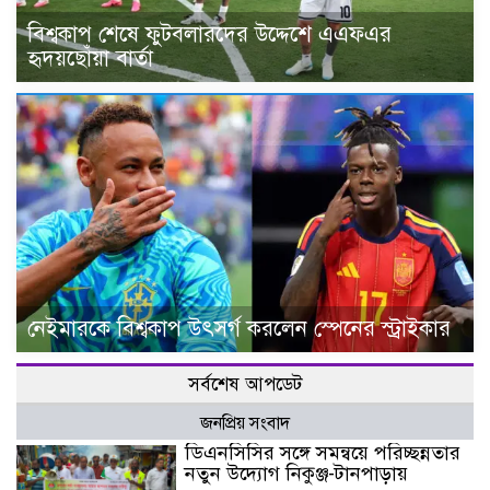
বিশ্বকাপ শেষে ফুটবলারদের উদ্দেশে এএফএর
হৃদয়ছোঁয়া বার্তা
নেইমারকে বিশ্বকাপ উৎসর্গ করলেন স্পেনের স্ট্রাইকার
সর্বশেষ আপডেট
জনপ্রিয় সংবাদ
ডিএনসিসির সঙ্গে সমন্বয়ে পরিচ্ছন্নতার
নতুন উদ্যোগ নিকুঞ্জ-টানপাড়ায়