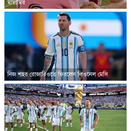
মায়ামির
নিজ শহর রোজারিওতে ফিরলেন লিওনেল মেসি