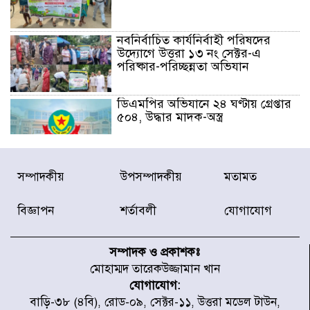
নবনির্বাচিত কার্যনির্বাহী পরিষদের
উদ্যোগে উত্তরা ১৩ নং সেক্টর-এ
পরিষ্কার-পরিচ্ছন্নতা অভিযান
ডিএমপির অভিযানে ২৪ ঘণ্টায় গ্রেপ্তার
৫০৪, উদ্ধার মাদক-অস্ত্র
সন্দ্বীপের চরে বিপদে পড়া কচ্ছপ উদ্ধার
সম্পাদকীয়
উপসম্পাদকীয়
মতামত
সাগরে অবমুক্ত
বিজ্ঞাপন
শর্তাবলী
যোগাযোগ
মাতারবাড়ী পৌঁছে নির্ধারিত কর্মসূচিতে
যোগ দিয়েছেন প্রধানমন্ত্রী
সম্পাদক ও প্রকাশকঃ
মোহাম্মদ তারেকউজ্জামান খান
যোগাযোগ:
জাতীয় সাংবাদিক সংস্থার পিরোজপুর
বাড়ি-৩৮ (৪বি), রোড-০৯, সেক্টর-১১, উত্তরা মডেল টাউন,
জেলা কমিটি অনুমোদন