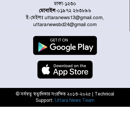
ঢাকা-১২৩০
মোবাইল
-০১৯৭২ ২৬৩৮৯৬
ই-মেইলঃ uttaranews13@gmail.com,
গণঅভ্যুত্থানের তথ্য বিশ্বমিডিয়ায় পৌঁছে
uttaranewsbd24@gmail.com
দিতেন আদীব, গুমের চেষ্টা ৩ বার
বাঁশখালীকে বন্যা মুক্ত করার সকল
পদক্ষেপ নেয়া হবে- আসাদুল হাবিব দুলু
এমপি
বিদ্যুৎ-জ্বালানি খাতে অস্থিরতা তৈরির
চেষ্টা করছে একটি চক্র : প্রধানমন্ত্রী
© সর্বস্বত্ব স্বত্বাধিকার সংরক্ষিত ২০১৩-২০২৫ | Technical
Support:
Uttara News Team
টাইফুন ‘ডলফিনের’ আঘাতে জাপানে
৫ আহত, চীনে বন্দর বন্ধ