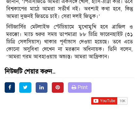
জানান, ‘পিএসজিতে আমরা একসঙ্গে খেলি, হাসি-ঠাট্টা করি। তবে
বিশ্বকাপের মাঠে আমরা সতীর্থ নই। অবশ্যই কথা হবে, কিন্তু
আমরা দুজনই জিততে চাই। সেরা দলই জিতুক।’
নিউজার্সির মেটলাইফ স্টেডিয়ামে মুখোমুখি হবে ব্রাজিল ও
মরক্কো। ম্যাচ শুরুর সময় তাপমাত্রা ৮৮ ডিগ্রি ফারেনহাইট (৩১
ডিগ্রি সেলসিয়াস) থাকার পূর্বাভাস দেওয়া হয়েছে। তবে এতে
কোনো অসুবিধা দেখেন না মরক্কান অধিনায়ক। তিনি বলেন,
‘আমরা গরম আবহাওয়ায় অভ্যস্ত। আমরা আফ্রিকান।
নিউজটি শেয়ার করুন..
Print