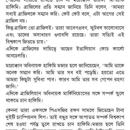
পেছনের সারিতে রাখতে চান না মরোক্কান তারকা আশরাফ
হাকিমি। ব্রাজিলের প্রতি সম্মান জানিয়ে তিনি বলেন, ‘আমরা
সবাই ব্রাজিলকে সম্মান করি। কেউ কেউ বলে, এটা আগের সেই
ব্রাজিল নয়।
কিন্তু ব্রাজিল তো ব্রাজিলই। তারা আবেগপ্রবণ, ফুটবল ভালোবাসে
এবং তাদের অসাধারণ গুণাবলি রয়েছে। তারা সত্যিই এই
বিশ্বকাপ জিততে চায়।’
এদিকে ব্রাজিলের দায়িত্বে আছেন ইতালিয়ান কোচ কার্লো
আনচেলত্তি।
মরোক্কান অধিনায়ক হাকিমি মজার ছলে জানিয়েছেন, ‘আমি তাকে
অনেক সম্মান করি। আমি তার সব বই পড়েছি। হয়তো এতে
আমরা কিছুটা সুবিধা পাব। কারণ আমি তার সব গোপন রহস্য
জানি।’
এদিকে ব্রাজিলিয়ান অধিনায়ক মার্কিনিয়োসের সঙ্গে সম্পর্ক ভুলে
থাকতে চান হাকিমি।
কেননা তারা একসঙ্গে পিএসজির রক্ষণ সামলে জিতেছেন টানা
দুইটি চ্যাম্পিয়নস লিগ। তাই বন্ধুর সঙ্গে আপাতত সম্পর্ক বিশ্বকাপ
শেষ হওয়া পর্যন্ত তুলে রাখতে চান হাকিমি।মজার ছলে তিনি