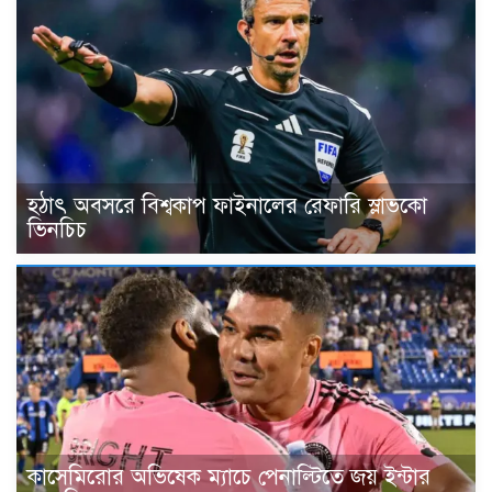
হঠাৎ অবসরে বিশ্বকাপ ফাইনালের রেফারি স্লাভকো
ভিনচিচ
কাসেমিরোর অভিষেক ম্যাচে পেনাল্টিতে জয় ইন্টার