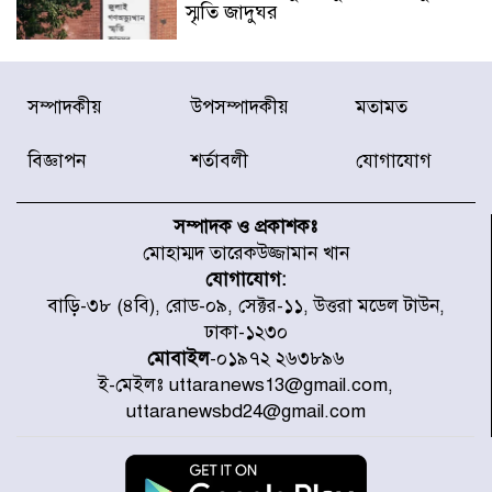
স্মৃতি জাদুঘর
রাজধানীর উত্তরা আঞ্চলিক পাসপোর্ট
সম্পাদকীয়
উপসম্পাদকীয়
মতামত
অফিসের সামনে দালাল চক্রের ১৩ জন
সদস্যকে বিভিন্ন মেয়াদে সাজা প্রদান
করেছে র‌্যাব-১
বিজ্ঞাপন
শর্তাবলী
যোগাযোগ
হরমুজ প্রণালি নিয়ে ওমানের সঙ্গে চুক্তি
চূড়ান্ত পর্যায়ে : ইরান
সম্পাদক ও প্রকাশকঃ
মোহাম্মদ তারেকউজ্জামান খান
যোগাযোগ:
প্রত্যেক অপরাধীর বিচার এ দেশেই
বাড়ি-৩৮ (৪বি), রোড-০৯, সেক্টর-১১, উত্তরা মডেল টাউন,
হবে, সে যত শক্তিশালীই হোক না কেন,
ঢাকা-১২৩০
চট্টগ্রামে জুলাই গণঅভ্যুত্থান দিবসে
প্রতিমন্ত্রী মীর হেলাল
মোবাইল
-০১৯৭২ ২৬৩৮৯৬
ই-মেইলঃ uttaranews13@gmail.com,
আগামী ৫ দিন বৃষ্টির আভাস
uttaranewsbd24@gmail.com