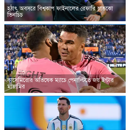
হঠাৎ অবসরে বিশ্বকাপ ফাইনালের রেফারি স্লাভকো
ভিনচিচ
কাসেমিরোর অভিষেক ম্যাচে পেনাল্টিতে জয় ইন্টার
মায়ামির