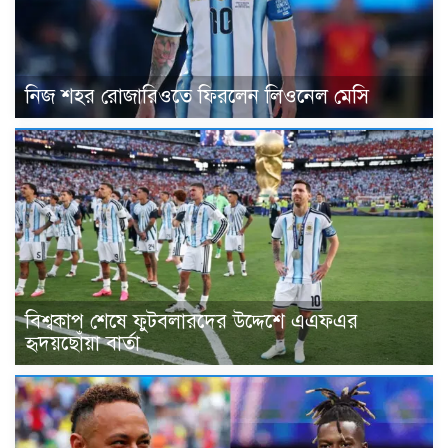
নিজ শহর রোজারিওতে ফিরলেন লিওনেল মেসি
বিশ্বকাপ শেষে ফুটবলারদের উদ্দেশে এএফএর
হৃদয়ছোঁয়া বার্তা