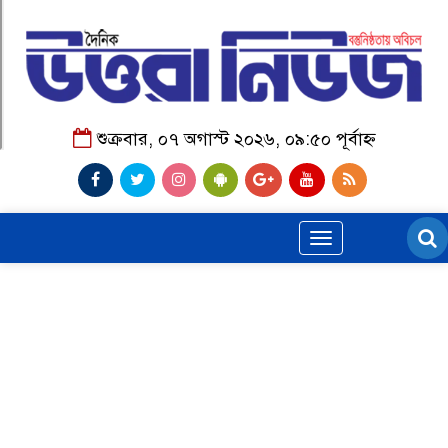
শুক্রবার, ০৭ অগাস্ট ২০২৬, ০৯:৫০ পূর্বাহ্ন
Toggle
navigation