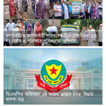
নবনির্বাচিত কার্যনির্বাহী পরিষদের উদ্যোগে উত্তরা ১৩
নং সেক্টর-এ পরিষ্কার-পরিচ্ছন্নতা অভিযান
ডিএমপির অভিযানে ২৪ ঘণ্টায় গ্রেপ্তার ৫০৪, উদ্ধার
মাদক-অস্ত্র