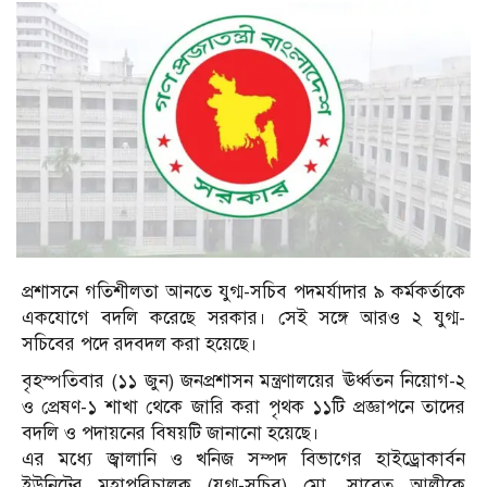
প্রশাসনে গতিশীলতা আনতে যুগ্ম-সচিব পদমর্যাদার ৯ কর্মকর্তাকে
একযোগে বদলি করেছে সরকার। সেই সঙ্গে আরও ২ যুগ্ম-
সচিবের পদে রদবদল করা হয়েছে।
বৃহস্পতিবার (১১ জুন) জনপ্রশাসন মন্ত্রণালয়ের ঊর্ধ্বতন নিয়োগ-২
ও প্রেষণ-১ শাখা থেকে জারি করা পৃথক ১১টি প্রজ্ঞাপনে তাদের
বদলি ও পদায়নের বিষয়টি জানানো হয়েছে।
এর মধ্যে জ্বালানি ও খনিজ সম্পদ বিভাগের হাইড্রোকার্বন
ইউনিটের মহাপরিচালক (যুগ্ম-সচিব) মো. সাবেত আলীকে