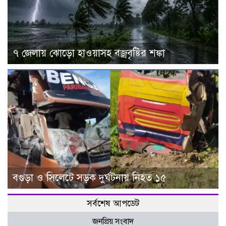
৭ জেলায় ঝোড়ো হাওয়াসহ বজ্রবৃষ্টির শঙ্কা
বগুড়া ও সিলেটে সড়ক দুর্ঘটনায় নিহত ১৫
সর্বশেষ আপডেট
জনপ্রিয় সংবাদ