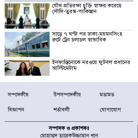
যৌথ প্রতিরক্ষা চুক্তি স্বাক্ষর করেছে
সৌদি-তুরস্ক-পাকিস্তান
সাড়ে ৭ ঘণ্টা পর ঢাকা-ময়মনসিংহ
রুটে ট্রেন চলাচল স্বাভাবিক
ইনফান্তিনোকে নরওয়ে ফুটবল প্রধানের
আল্টিমেটাম
দেশে ভারি বৃষ্টির সতর্কবার্তা, ১০
সম্পাদকীয়
উপসম্পাদকীয়
মতামত
জেলায় বন্যার পূর্বাভাস
বিজ্ঞাপন
শর্তাবলী
যোগাযোগ
৫৩ নং ওয়ার্ডের সড়কে নেমপ্লেট
স্থাপনের উদ্যোগ চান মিয়া ব্যাপারীর
সম্পাদক ও প্রকাশকঃ
মোহাম্মদ তারেকউজ্জামান খান