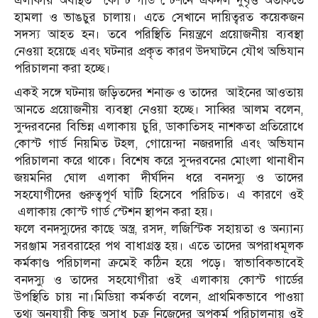
এলাকায় অবস্থিত কোস্ট গার্ড স্টেশনে একদল দুর্বৃত্ত অতর্কিতে
হামলা ও ভাঙচুর চালায়। এতে সেখানে দায়িত্বরত কয়েকজন
সদস্য আহত হন। তবে পরিস্থিতি নিয়ন্ত্রণে প্রয়োজনীয় ব্যবস্থা
নেওয়া হয়েছে এবং ঘটনার প্রকৃত কারণ উদ্ঘাটনে যৌথ অভিযান
পরিচালনা করা হচ্ছে।
একই সঙ্গে ঘটনায় জড়িতদের শনাক্ত ও তাদের আইনের আওতায়
আনতে প্রয়োজনীয় ব্যবস্থা নেওয়া হচ্ছে। সাব্বির আলম বলেন,
সুন্দরবনের বিভিন্ন এলাকায় চুরি, ডাকাতিসহ নাশকতা প্রতিরোধে
কোস্ট গার্ড নিয়মিত টহল, গোয়েন্দা নজরদারি এবং অভিযান
পরিচালনা করে থাকে। বিশেষ করে সুন্দরবনের মোংলা থানাধীন
জয়মনির ঘোল এলাকা দীর্ঘদিন ধরে বনদস্যু ও তাদের
সহযোগীদের গুরুত্বপূর্ণ ঘাঁটি হিসেবে পরিচিত। এ কারণে ওই
এলাকায় কোস্ট গার্ড স্টেশন স্থাপন করা হয়।
ফলে বনদস্যুদের কাছে অস্ত্র, রসদ, লজিস্টিক সহায়তা ও অন্যান্য
সরঞ্জাম সরবরাহের পথ বাধাগ্রস্ত হয়। এতে তাদের অপরাধমূলক
কর্মকাণ্ড পরিচালনা ক্রমেই কঠিন হয়ে পড়ে। স্বাভাবিকভাবেই
বনদস্যু ও তাদের সহযোগীরা ওই এলাকায় কোস্ট গার্ডের
উপস্থিতি চায় না।মিডিয়া কর্মকর্তা বলেন, প্রাথমিকভাবে পাওয়া
তথ্য অনুযায়ী কিছু অসাধু চক্র নিজেদের অপকর্ম পরিচালনায় ওই