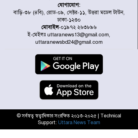
যোগাযোগ:
৭ জেলায় ঝোড়ো হাওয়াসহ বজ্রবৃষ্টির
বাড়ি-৩৮ (৪বি), রোড-০৯, সেক্টর-১১, উত্তরা মডেল টাউন,
শঙ্কা
ঢাকা-১২৩০
মোবাইল
-০১৯৭২ ২৬৩৮৯৬
ই-মেইলঃ uttaranews13@gmail.com,
বগুড়া ও সিলেটে সড়ক দুর্ঘটনায় নিহত
uttaranewsbd24@gmail.com
১৫
জুলাইয়ে দেশজুড়ে ৪৫৮টি সড়ক
দুর্ঘটনায় ৪১৬ জন নিহত হয়েছেন
হারিয়ে যাওয়া শিশুকে পরিবারের কাছে
ফিরিয়ে প্রশংসায় ভাসছেন খিলক্ষেত
থানার ওসি
© সর্বস্বত্ব স্বত্বাধিকার সংরক্ষিত ২০১৩-২০২৫ | Technical
Support:
Uttara News Team
আজ থেকে উন্মুক্ত ‘জুলাই গণঅভ্যুত্থান
স্মৃতি জাদুঘর