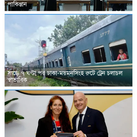
পাকিস্তান
সাড়ে ৭ ঘণ্টা পর ঢাকা-ময়মনসিংহ রুটে ট্রেন চলাচল
স্বাভাবিক