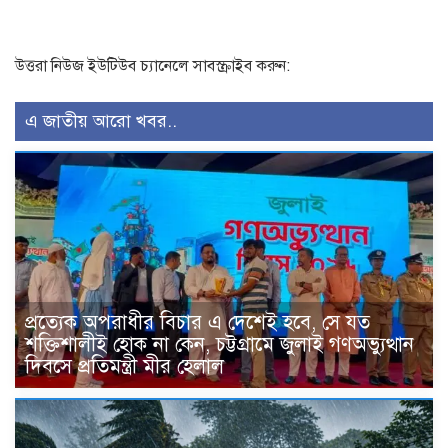
উত্তরা নিউজ ইউটিউব চ্যানেলে সাবস্ক্রাইব করুন:
এ জাতীয় আরো খবর..
প্রত্যেক অপরাধীর বিচার এ দেশেই হবে, সে যত
শক্তিশালীই হোক না কেন, চট্টগ্রামে জুলাই গণঅভ্যুত্থান
দিবসে প্রতিমন্ত্রী মীর হেলাল