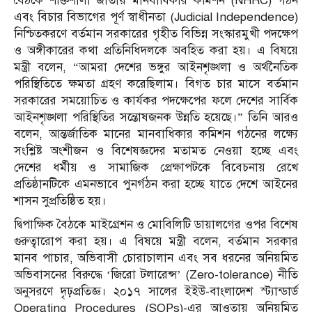
বৈঠকে শক্তিশালী জাতীয় মানবাধিকার কমিশন (NHRC) গঠন
এবং বিচার বিভাগের পূর্ণ স্বাধীনতা (Judicial Independence)
নিশ্চিতকরণে বর্তমান সরকারের গৃহীত বিভিন্ন সংস্কারমুখী পদক্ষেপ
ও অঙ্গীকারের কথা প্রতিনিধিদলকে অবহিত করা হয়। এ বিষয়ে
মন্ত্রী বলেন, “আমরা দেশের ভঙ্গুর আইনশৃঙ্খলা ও অর্থনৈতিক
পরিস্থিতিতে ক্ষমতা গ্রহণ করেছিলাম। বিগত চার মাসে বর্তমান
সরকারের সময়োচিত ও কার্যকর পদক্ষেপের ফলে দেশের সার্বিক
আইনশৃঙ্খলা পরিস্থিতির সন্তোষজনক উন্নতি হয়েছে।” তিনি আরও
বলেন, আন্তর্জাতিক মানের মানবাধিকার কমিশন গঠনের লক্ষ্যে
সংশ্লিষ্ট অংশীজন ও বিশেষজ্ঞদের মতামত নেওয়া হচ্ছে এবং
দেশের ধর্মীয় ও সামাজিক প্রেক্ষাপটকে বিবেচনায় রেখে
প্রতিষ্ঠানটিকে এমনভাবে পুনর্গঠন করা হচ্ছে যাতে দেশে আইনের
শাসন সুপ্রতিষ্ঠিত হয়।
দ্বিপাক্ষিক বৈঠকে মাইগ্রেশন ও মোবিলিটি ডায়ালগের ওপর বিশেষ
গুরুত্বারোপ করা হয়। এ বিষয়ে মন্ত্রী বলেন, বর্তমান সরকার
মানব পাচার, অভিবাসী চোরাচালান এবং সব ধরনের অনিয়মিত
অভিবাসনের বিরুদ্ধে ‘জিরো টলারেন্স’ (Zero-tolerance) নীতি
অনুসরণে দৃঢ়প্রতিজ্ঞ। ২০১৭ সালের ইইউ-বাংলাদেশ স্ট্যান্ডার্ড
Operating Procedures (SOPs)-এর আওতায় অনিয়মিত