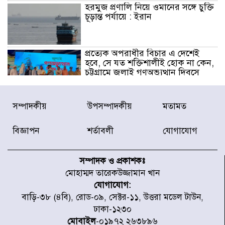
হরমুজ প্রণালি নিয়ে ওমানের সঙ্গে চুক্তি
চূড়ান্ত পর্যায়ে : ইরান
প্রত্যেক অপরাধীর বিচার এ দেশেই
হবে, সে যত শক্তিশালীই হোক না কেন,
চট্টগ্রামে জুলাই গণঅভ্যুত্থান দিবসে
প্রতিমন্ত্রী মীর হেলাল
আগামী ৫ দিন বৃষ্টির আভাস
সম্পাদকীয়
উপসম্পাদকীয়
মতামত
বিজ্ঞাপন
শর্তাবলী
যোগাযোগ
হাসিনার বক্তব্য প্রচারে ভারতের সমর্থন
নেই
সম্পাদক ও প্রকাশকঃ
মোহাম্মদ তারেকউজ্জামান খান
যোগাযোগ:
জুলাই গণঅভ্যুত্থানে আহত যোদ্ধা
বাড়ি-৩৮ (৪বি), রোড-০৯, সেক্টর-১১, উত্তরা মডেল টাউন,
মিতুর খোঁজ নিলেন প্রধানমন্ত্রী
ঢাকা-১২৩০
মোবাইল
-০১৯৭২ ২৬৩৮৯৬