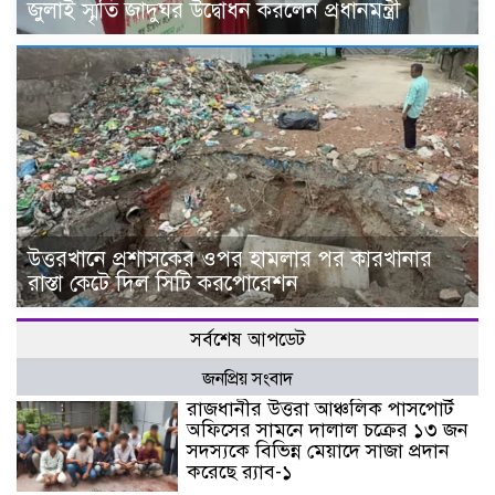
জুলাই স্মৃতি জাদুঘর উদ্বোধন করলেন প্রধানমন্ত্রী
উত্তরখানে প্রশাসকের ওপর হামলার পর কারখানার
রাস্তা কেটে দিল সিটি করপোরেশন
সর্বশেষ আপডেট
জনপ্রিয় সংবাদ
রাজধানীর উত্তরা আঞ্চলিক পাসপোর্ট
অফিসের সামনে দালাল চক্রের ১৩ জন
সদস্যকে বিভিন্ন মেয়াদে সাজা প্রদান
করেছে র‌্যাব-১