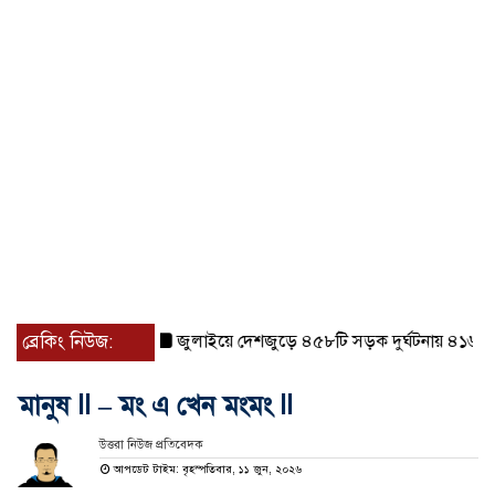
ব্রেকিং নিউজ:
জুলাইয়ে দেশজুড়ে ৪৫৮টি সড়ক দুর্ঘটনায় ৪১৬ জন নি
মানুষ ll – মং এ খেন মংমং ll
উত্তরা নিউজ প্রতিবেদক
আপডেট টাইম: বৃহস্পতিবার, ১১ জুন, ২০২৬