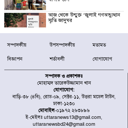
আজ থেকে উন্মুক্ত ‘জুলাই গণঅভ্যুত্থান
স্মৃতি জাদুঘর
রাজধানীর উত্তরা আঞ্চলিক পাসপোর্ট
সম্পাদকীয়
উপসম্পাদকীয়
মতামত
অফিসের সামনে দালাল চক্রের ১৩ জন
সদস্যকে বিভিন্ন মেয়াদে সাজা প্রদান
করেছে র‌্যাব-১
বিজ্ঞাপন
শর্তাবলী
যোগাযোগ
হরমুজ প্রণালি নিয়ে ওমানের সঙ্গে চুক্তি
চূড়ান্ত পর্যায়ে : ইরান
সম্পাদক ও প্রকাশকঃ
মোহাম্মদ তারেকউজ্জামান খান
যোগাযোগ:
প্রত্যেক অপরাধীর বিচার এ দেশেই
বাড়ি-৩৮ (৪বি), রোড-০৯, সেক্টর-১১, উত্তরা মডেল টাউন,
হবে, সে যত শক্তিশালীই হোক না কেন,
ঢাকা-১২৩০
চট্টগ্রামে জুলাই গণঅভ্যুত্থান দিবসে
প্রতিমন্ত্রী মীর হেলাল
মোবাইল
-০১৯৭২ ২৬৩৮৯৬
ই-মেইলঃ uttaranews13@gmail.com,
আগামী ৫ দিন বৃষ্টির আভাস
uttaranewsbd24@gmail.com