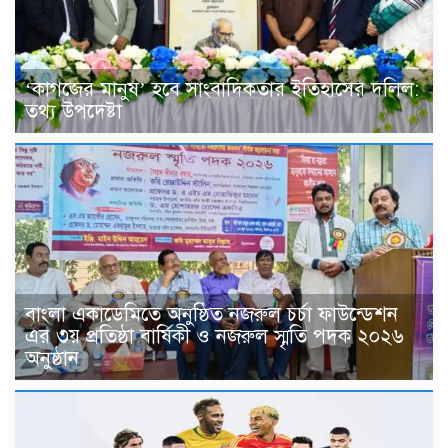
‘কাগজের মানুষ’ হবে সাংবাদিকতার ইতিহাসের দলিল:
তথ্য উপদেষ্টা
বাংলা একাডেমিতে অনুষ্ঠিত নজরুল চর্চা ফাউন্ডেশন
এর ৩য় প্রতিষ্ঠা বার্ষিকী ও নজরুল স্মৃতি পদক ২০২৬
অনুষ্ঠান