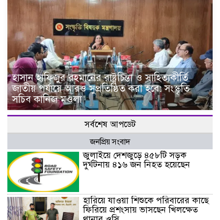
হাসান হাফিজুর রহমানের রাষ্ট্রচিন্তা ও সাহিত্যকীর্তি
জাতীয় পর্যায়ে আরও সুপ্রতিষ্ঠিত করা হবে: সংস্কৃতি
সচিব কানিজ মওলা
সর্বশেষ আপডেট
জনপ্রিয় সংবাদ
জুলাইয়ে দেশজুড়ে ৪৫৮টি সড়ক
দুর্ঘটনায় ৪১৬ জন নিহত হয়েছেন
হারিয়ে যাওয়া শিশুকে পরিবারের কাছে
ফিরিয়ে প্রশংসায় ভাসছেন খিলক্ষেত
থানার ওসি