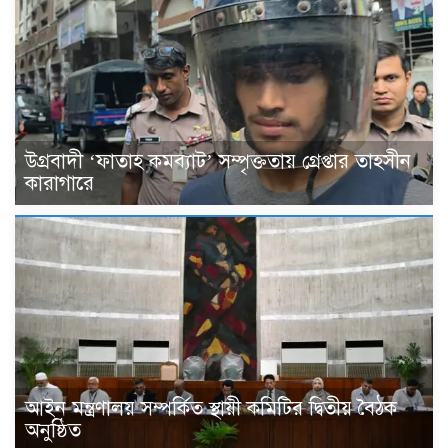
উগ্রবাদী ‘ফাতাহ কমব্যাট’ সম্পৃক্ততায় গ্রেপ্তার তাহসীন
কারাগারে
আইন মন্ত্রণালয় সম্পর্কিত স্থায়ী কমিটির দ্বিতীয় বৈঠক
অনুষ্ঠিত