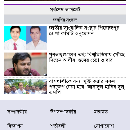
সর্বশেষ আপডেট
জনপ্রিয় সংবাদ
জাতীয় সাংবাদিক সংস্থার পিরোজপুর
জেলা কমিটি অনুমোদন
গণঅভ্যুত্থানের তথ্য বিশ্বমিডিয়ায় পৌঁছে
দিতেন আদীব, গুমের চেষ্টা ৩ বার
বাঁশখালীকে বন্যা মুক্ত করার সকল
পদক্ষেপ নেয়া হবে- আসাদুল হাবিব দুলু
এমপি
বিদ্যুৎ-জ্বালানি খাতে অস্থিরতা তৈরির
সম্পাদকীয়
উপসম্পাদকীয়
মতামত
চেষ্টা করছে একটি চক্র : প্রধানমন্ত্রী
বিজ্ঞাপন
শর্তাবলী
যোগাযোগ