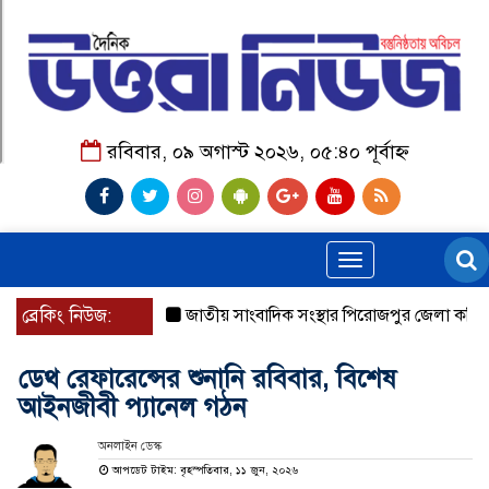
রবিবার, ০৯ অগাস্ট ২০২৬, ০৫:৪০ পূর্বাহ্ন
Toggle
navigation
ব্রেকিং নিউজ:
জাতীয় সাংবাদিক সংস্থার পিরোজপুর জেলা কমিটি অন
ডেথ রেফারেন্সের শুনানি রবিবার, বিশেষ
আইনজীবী প্যানেল গঠন
অনলাইন ডেস্ক
আপডেট টাইম: বৃহস্পতিবার, ১১ জুন, ২০২৬