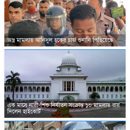
অস্ত্র মামলায় আনিসুল হকের চার্জ শুনানি পিছিয়েছে
এক মাসে নারী-শিশু নির্যাতন সংক্রান্ত ১০ মামলায় রায়
দিলেন হাইকোর্ট