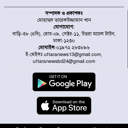
টাইফুন ‘ডলফিনের’ আঘাতে জাপানে
৫ আহত, চীনে বন্দর বন্ধ
সম্পাদক ও প্রকাশকঃ
মোহাম্মদ তারেকউজ্জামান খান
যোগাযোগ:
চিকিৎসা খাতে জিডিপির ৫ শতাংশ
বাড়ি-৩৮ (৪বি), রোড-০৯, সেক্টর-১১, উত্তরা মডেল টাউন,
বরাদ্দের ঘোষণা স্থানীয় সরকার মন্ত্রীর
ঢাকা-১২৩০
মোবাইল
-০১৯৭২ ২৬৩৮৯৬
ই-মেইলঃ uttaranews13@gmail.com,
জুলাই জাদুঘর ঘুরে দেখলেন এনসিপি
uttaranewsbd24@gmail.com
নেতারা
যুক্তরাষ্ট্রে দাবানল নেভাতে গিয়ে
হেলিকপ্টার বিধ্বস্ত, নিহত ১
মজুদদারের সর্বোচ্চ শাস্তি মৃত্যুদণ্ড, তাই
ভেবে মজুদ করবেন : আইনমন্ত্রী