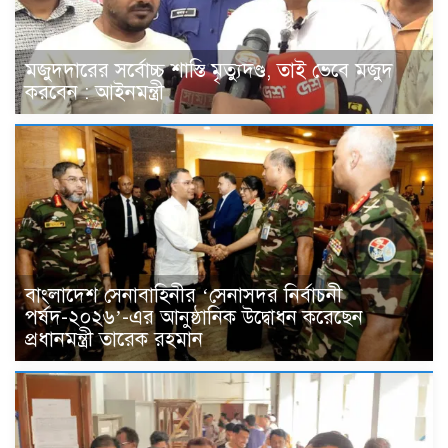
মজুদদারের সর্বোচ্চ শাস্তি মৃত্যুদণ্ড, তাই ভেবে মজুদ
করবেন : আইনমন্ত্রী
বাংলাদেশ সেনাবাহিনীর ‘সেনাসদর নির্বাচনী
পর্ষদ-২০২৬’-এর আনুষ্ঠানিক উদ্বোধন করেছেন
প্রধানমন্ত্রী তারেক রহমান