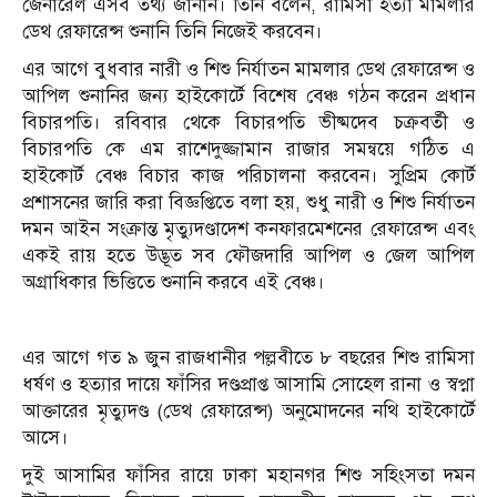
জেনারেল এসব তথ্য জানান। তিনি বলেন, রামিসা হত্যা মামলার
ডেথ রেফারেন্স শুনানি তিনি নিজেই করবেন।
এর আগে বুধবার নারী ও শিশু নির্যাতন মামলার ডেথ রেফারেন্স ও
আপিল শুনানির জন্য হাইকোর্টে বিশেষ বেঞ্চ গঠন করেন প্রধান
বিচারপতি। রবিবার থেকে বিচারপতি ভীষ্মদেব চক্রবর্তী ও
বিচারপতি কে এম রাশেদুজ্জামান রাজার সমন্বয়ে গঠিত এ
হাইকোর্ট বেঞ্চ বিচার কাজ পরিচালনা করবেন। সুপ্রিম কোর্ট
প্রশাসনের জারি করা বিজ্ঞপ্তিতে বলা হয়, শুধু নারী ও শিশু নির্যাতন
দমন আইন সংক্রান্ত মৃত্যুদণ্ডাদেশ কনফারমেশনের রেফারেন্স এবং
একই রায় হতে উদ্ভূত সব ফৌজদারি আপিল ও জেল আপিল
অগ্রাধিকার ভিত্তিতে শুনানি করবে এই বেঞ্চ।
এর আগে গত ৯ জুন রাজধানীর পল্লবীতে ৮ বছরের শিশু রামিসা
ধর্ষণ ও হত্যার দায়ে ফাঁসির দণ্ডপ্রাপ্ত আসামি সোহেল রানা ও স্বপ্না
আক্তারের মৃত্যুদণ্ড (ডেথ রেফারেন্স) অনুমোদনের নথি হাইকোর্টে
আসে।
দুই আসামির ফাঁসির রায়ে ঢাকা মহানগর শিশু সহিংসতা দমন