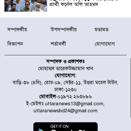
প্রার্থী কর্নেল অলি আহমদ
ডিএনসিসির সঙ্গে সমন্বয়ে পরিচ্ছন্নতার
সম্পাদকীয়
উপসম্পাদকীয়
মতামত
নতুন উদ্যোগ নিকুঞ্জ-টানপাড়ায়
বিজ্ঞাপন
শর্তাবলী
যোগাযোগ
নবনির্বাচিত কার্যনির্বাহী পরিষদের
উদ্যোগে উত্তরা ১৩ নং সেক্টর-এ
সম্পাদক ও প্রকাশকঃ
পরিষ্কার-পরিচ্ছন্নতা অভিযান
মোহাম্মদ তারেকউজ্জামান খান
যোগাযোগ:
ডিএমপির অভিযানে ২৪ ঘণ্টায় গ্রেপ্তার
বাড়ি-৩৮ (৪বি), রোড-০৯, সেক্টর-১১, উত্তরা মডেল টাউন,
৫০৪, উদ্ধার মাদক-অস্ত্র
ঢাকা-১২৩০
মোবাইল
-০১৯৭২ ২৬৩৮৯৬
ই-মেইলঃ uttaranews13@gmail.com,
সন্দ্বীপের চরে বিপদে পড়া কচ্ছপ উদ্ধার
uttaranewsbd24@gmail.com
সাগরে অবমুক্ত