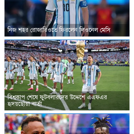
নিজ শহর রোজারিওতে ফিরলেন লিওনেল মেসি
বিশ্বকাপ শেষে ফুটবলারদের উদ্দেশে এএফএর
হৃদয়ছোঁয়া বার্তা