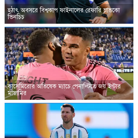
হঠাৎ অবসরে বিশ্বকাপ ফাইনালের রেফারি স্লাভকো
ভিনচিচ
কাসেমিরোর অভিষেক ম্যাচে পেনাল্টিতে জয় ইন্টার
মায়ামির