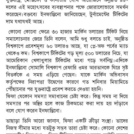
যুক্তরাষ্ট্র, মেক্সিকো ও কানাডার যৌথ আয়োজনে অনুষ্ঠিত ৪৮-
দলের এই মহোৎসবের ব্যবস্থাপনার পক্ষে জোরালোভাবে সমর্থন
করেছেন।বক্তব্যে ইনফান্তিনো জানিয়েছেন, টুর্নামেন্টের টিকিটের
দাম যথাযথই আছে।
কোনো কোনো ক্ষেত্রে ৩০ হাজার মার্কিন ডলারের টিকিট নিয়ে
সমালোচনার জেরে তিনি বলেন, আমি শুধু বলতে চাই, অনুষ্ঠিত
বিশ্বকাপে প্রবেশমূল্য ৬০ ডলারও আছে, যা প্লে-অফ পর্বের ম্যাচ
থেকেও কম। বিশ্বকাপে টিকিটের গড় মূল্য ৫০০ ডলারের নিচে, যা
আমেরিকান খেলাধুলার টিকিটের মধ্যে গড়ে সর্বনিম্ন।এদিকে
ইনফান্তিনো সোমালি বিশ্বকাপ রেফারি ওমর আরতানকে ঘিরে সৃষ্ট
বিতর্ককে এ সময় এড়িয়ে গেছেন। যাকে মার্কিন অভিবাসন
কর্তৃপক্ষের নিরাপত্তা উদ্বেগের কারণে গত শনিবার মিয়ামিতে
পৌঁছানোর পর যুক্তরাষ্ট্রে প্রবেশ করতে দেওয়া হয়নি।
ফিফা যেকোন সমস্যা সমাধানের চেষ্টা করে। কিন্তু সময় না দিয়ে
সমস্যার পর অস্থির হলে কাজ ঠিকমতো করা দায় হয় দাঁড়াবে
বলে যোগ করেন ইনফান্তিনো।
তাছাড়া তিনি আরো জানান, ফিফা একটি ক্রীড়া সংস্থা। তাদের
নিজস্ব সীমার মধ্যে যতটুকু সম্ভব তারা চেষ্টা করে। কোনো দেশের