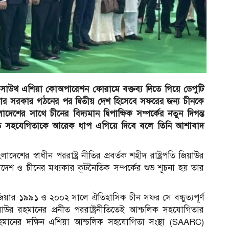
সাউথ এশিয়া কোঅপারেশন ফোরামে ‍বক্তব্য দিতে গিয়ে ডেপুটি
রী তার সরকার গঠনের পর দ্বিতীয় দেশ হিসেবে সফরের জন‍্য চীনকে
লাদেশের সাথে চীনের বিদ‍্যমান দ্বিপাক্ষিক সম্পর্কের নতুন দিগন্ত
 সহযেগিতাকে আরেক ধাপ এগিয়ে দিবে বলে তিনি আশাবাদ
েশের স্বাধীন পররাষ্ট্র নীতির প্রবর্তক শহীদ রাষ্ট্রপতি জিয়াউর
শ ও চীনের মধ‍্যকার কূটনৈতিক সম্পর্কের শুভ শূচনা হয় তার
 জিয়ার ১৯৯১ ও ২০০২ সালে ঐতিহাসিক চীন সফর সে বন্ধুত‍্যপূর্ণ
াউর রহমানের প্রনীত পররাষ্ট্রনীতিতেই আন্চলিক সহযোগিতার
 রহমানের দক্ষিন এশিয়া আন্চলিক সহযোগিতা সংস্থা (SAARC)