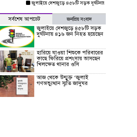
জুলাইয়ে দেশজুড়ে ৪৫৮টি সড়ক দুর্ঘটনায় ৪১৬ জন নিহত হয়েছেন
সর্বশেষ আপডেট
জনপ্রিয় সংবাদ
জুলাইয়ে দেশজুড়ে ৪৫৮টি সড়ক
দুর্ঘটনায় ৪১৬ জন নিহত হয়েছেন
হারিয়ে যাওয়া শিশুকে পরিবারের
কাছে ফিরিয়ে প্রশংসায় ভাসছেন
খিলক্ষেত থানার ওসি
আজ থেকে উন্মুক্ত ‘জুলাই
গণঅভ্যুত্থান স্মৃতি জাদুঘর
রাজধানীর উত্তরা আঞ্চলিক
পাসপোর্ট অফিসের সামনে দালাল
চক্রের ১৩ জন সদস্যকে বিভিন্ন
মেয়াদে সাজা প্রদান করেছে
‌্যাব-১
হরমুজ প্রণালি নিয়ে ওমানের সঙ্গে