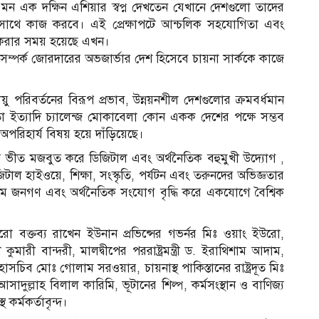
ন এক দক্ষিন এশিয়ার স্বপ্ন দেখতেন যেখানে দেশগুলো তাদের
 এক সাথে কাজ করবে। এই প্রেক্ষাপটে আন্চলিক সহযোগিতা এবং
 করার সময় হয়েছে এখন।
 সম্পর্ক জোরদারের অভজার্ভার দেশ হিসেবে চায়না সার্ককে কাজে
য়ু পরিবর্তনের বিরূপ প্রভাব, উন্নয়নশীল দেশগুলোর ক্রমবর্ধমান
লতা ইত্যাদি চ‍্যালেন্জ মোকাবেলা কোন একক দেশের পক্ষে সম্ভব
রিহার্য বিষয় হয়ে দাঁড়িয়েছে।
্কের ভীত মজবুত করে ডিজিটাল এবং অর্থনৈতিক বহুমুখী উদ্যোগ ,
ল হাইওয়ে, শিক্ষা, সংস্কৃতি, পর্যটন এবং তরুনদের অভিজ্ঞতার
যমে জনগণ এবং অর্থনৈতিক সংযোগ বৃদ্ধি করে একযোগে বৈশ্বিক
ক্তব্য রাখেন ইউনান প্রভিন্সের গভর্নর মিঃ ওয়াং ইউরো,
ুমারী বান্দরী, মালদ্বীপের পররাষ্ট্রমন্ত্রী ড. ইরাথিশাম আদাম,
কের মহাসচিব মোঃ গোলাম সরওয়ার, চায়নাস্থ পাকিস্তানের রাষ্ট্রদূত মিঃ
আসাদুল্লাহ বিলাল কারিমি, ভূটানের শিল্প, কর্মসংস্থান ও বাণিজ্য
্থ কর্মকর্তাবৃন্দ।