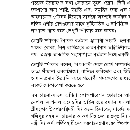
গঠনের উদ‍্যোগের কথা ফোরামে তুলে ধরেন। তিনি এম
জনগণের জন্য শান্তি, উন্নতি এবং সমৃদ্ধির জন‍্য
আলোচনার প্লাটফর্ম হিসেবে সার্ককে অবশ্যই কার্যকর
দক্ষিন এশীয় দেশগুলোর সাথে কূটনৈতিক ও বাণিজ্যিক
লাগাতে পারে বলে ডেপুটি স্পীকার মনে করেন।
ডেপুটি স্পীকার বৈশ্বিক বর্তমান জ্বালানী সংকট, জলবা
ঋণের বোঝা, বিশ্ব বাণিজ্যের ক্রমবর্ধমান অস্থিতিশী
নয়। এজন‍্য আন্চলিক সহযোগীতা বর্তমান বিশ্বে একটি অপ
ডেপুটি স্পীকার বলেন, বিশ্বব্যাপী দেশে দেশে সম্পর
আন্তঃ সীমানা অবকাঠামো, বানিজ্য করিডোর এবং ডিজিটা
আদান প্রদান ইত্যাদি সময়োপযোগী পদক্ষেপের মাধ্
সংকট মোকাবেলা করতে হবে।
৭ম চায়না-সাউথ এশিয়া কোঅপারেশন ফোরামে আরো ব
নেপাল ন‍্যাশনাল এসেম্বলির ভাইস চেয়ারম্যান লায়লা ক
শ্রীলংকার উপপররাষ্ট্রমন্ত্রী মিঃ অরুন হিমাচন্দ্র, সার্
খলিলুর রহমান, চায়নাস্থ আফগানিস্তানের রাষ্ট্রদূত মিঃ 
মন্ত্রী মিঃ কর্মা দর্জিসহ চীনের পররাষ্ট্রমন্ত্রণালয়ের উচ্চপদস