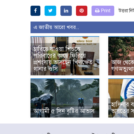
Print
উত্তরা ন
এ জাতীয় আরো খবর..
হারিয়ে যাওয়া শিশুকে
পরিবারের কাছে ফিরিয়ে
প্রশংসায় ভাসছেন খিলক্ষেত
আজ থেকে উ
থানার ওসি
গণঅভ্যুত্থ
হাসিনার বক
আগামী ৫ দিন বৃষ্টির আভাস
ভারতের স