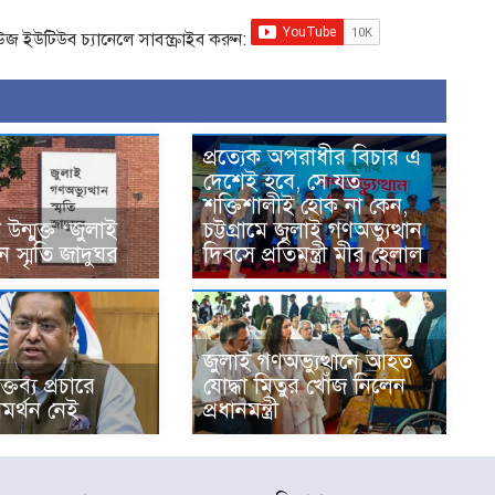
িউজ ইউটিউব চ্যানেলে সাবস্ক্রাইব করুন:
প্রত্যেক অপরাধীর বিচার এ
দেশেই হবে, সে যত
শক্তিশালীই হোক না কেন,
ন্মুক্ত ‘জুলাই
চট্টগ্রামে জুলাই গণঅভ্যুত্থান
ান স্মৃতি জাদুঘর
দিবসে প্রতিমন্ত্রী মীর হেলাল
জুলাই গণঅভ্যুত্থানে আহত
্তব্য প্রচারে
যোদ্ধা মিতুর খোঁজ নিলেন
মর্থন নেই
প্রধানমন্ত্রী