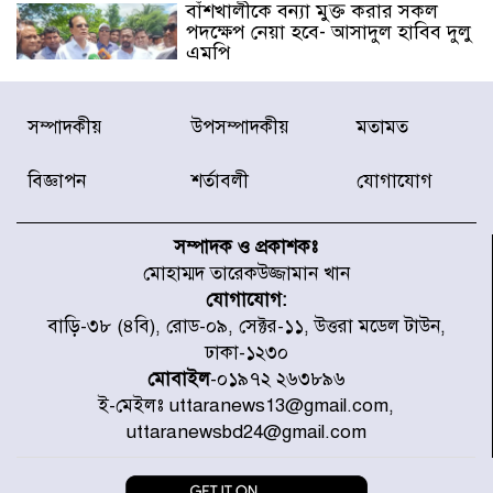
বাঁশখালীকে বন্যা মুক্ত করার সকল
পদক্ষেপ নেয়া হবে- আসাদুল হাবিব দুলু
এমপি
বিদ্যুৎ-জ্বালানি খাতে অস্থিরতা তৈরির
সম্পাদকীয়
উপসম্পাদকীয়
মতামত
চেষ্টা করছে একটি চক্র : প্রধানমন্ত্রী
বিজ্ঞাপন
শর্তাবলী
যোগাযোগ
টাইফুন ‘ডলফিনের’ আঘাতে জাপানে
৫ আহত, চীনে বন্দর বন্ধ
সম্পাদক ও প্রকাশকঃ
মোহাম্মদ তারেকউজ্জামান খান
যোগাযোগ:
চিকিৎসা খাতে জিডিপির ৫ শতাংশ
বাড়ি-৩৮ (৪বি), রোড-০৯, সেক্টর-১১, উত্তরা মডেল টাউন,
বরাদ্দের ঘোষণা স্থানীয় সরকার মন্ত্রীর
ঢাকা-১২৩০
মোবাইল
-০১৯৭২ ২৬৩৮৯৬
ই-মেইলঃ uttaranews13@gmail.com,
জুলাই জাদুঘর ঘুরে দেখলেন এনসিপি
uttaranewsbd24@gmail.com
নেতারা