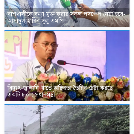
বাঁশখালীকে বন্যা মুক্ত করার সকল পদক্ষেপ নেয়া হবে-
আসাদুল হাবিব দুলু এমপি
বিদ্যুৎ-জ্বালানি খাতে অস্থিরতা তৈরির চেষ্টা করছে
একটি চক্র : প্রধানমন্ত্রী