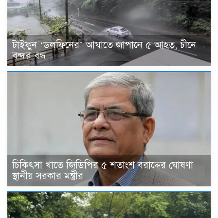
টাইফুন ‘ডলফিনের’ আঘাতে জাপানে ৫ আহত, চীনে
বন্দর বন্ধ
চিকিৎসা খাতে জিডিপির ৫ শতাংশ বরাদ্দের ঘোষণা
স্থানীয় সরকার মন্ত্রীর