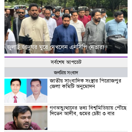
জুলাই জাদুঘর ঘুরে দেখলেন এনসিপি নেতারা
সর্বশেষ আপডেট
জনপ্রিয় সংবাদ
জাতীয় সাংবাদিক সংস্থার পিরোজপুর
জেলা কমিটি অনুমোদন
গণঅভ্যুত্থানের তথ্য বিশ্বমিডিয়ায় পৌঁছে
দিতেন আদীব, গুমের চেষ্টা ৩ বার