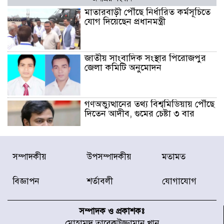
মাতারবাড়ী পৌঁছে নির্ধারিত কর্মসূচিতে
যোগ দিয়েছেন প্রধানমন্ত্রী
জাতীয় সাংবাদিক সংস্থার পিরোজপুর
জেলা কমিটি অনুমোদন
গণঅভ্যুত্থানের তথ্য বিশ্বমিডিয়ায় পৌঁছে
দিতেন আদীব, গুমের চেষ্টা ৩ বার
বাঁশখালীকে বন্যা মুক্ত করার সকল
সম্পাদকীয়
উপসম্পাদকীয়
মতামত
পদক্ষেপ নেয়া হবে- আসাদুল হাবিব দুলু
এমপি
বিজ্ঞাপন
শর্তাবলী
যোগাযোগ
বিদ্যুৎ-জ্বালানি খাতে অস্থিরতা তৈরির
চেষ্টা করছে একটি চক্র : প্রধানমন্ত্রী
সম্পাদক ও প্রকাশকঃ
মোহাম্মদ তারেকউজ্জামান খান