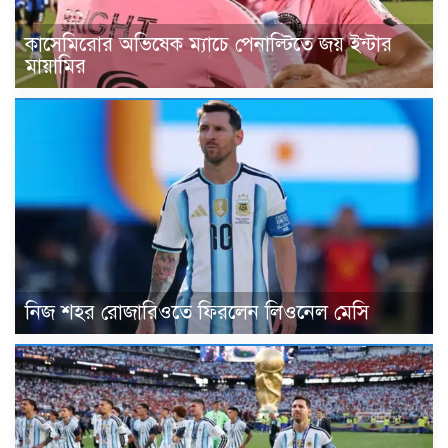
কাসেমিরোর অভিষেক ম্যাচে পেনাল্টিতে জয় ইন্টার
মায়ামির
নিজ শহর রোজারিওতে ফিরলেন লিওনেল মেসি