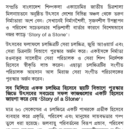
সম্প্রতি বাংলাদেশ শিল্পকলা একাডেমির জাতীয় চিত্রশালা
মিলনায়তনে অনুষ্ঠিত উৎসবে দেশের বিভিন্ন অঞ্চল থেকে তরুণ
নির্মাতারা অংশ নেন। সেখানেই নির্মাণশৈলী, সৃজনশীল উপস্থাপন
ও পরিবেশ সচেতনতার শক্তিশালী বার্তার কারণে বিশেষভাবে
নজর কাড়ে ‘Story of a Stone’।
উৎসবের ফলাফলে চলচ্চিত্রটি সেরা চলচ্চিত্র, জুরি অ্যাওয়ার্ড এবং
সেরা চিত্রনাট্য বিভাগে পুরস্কার অর্জন করে। একইসঙ্গে নির্মাতা
রওনাকুর সালেহীন সেরা পরিচালক ও সেরা শিল্প নির্দেশক
হিসেবে স্বীকৃতি লাভ করেন। এছাড়া চলচ্চিত্রটির সংগীত
পরিচালক আহসান আল মিরাজ সেরা সংগীত পরিচালকের
পুরস্কার অর্জন করেন।
সব মিলিয়ে একক চলচ্চিত্র হিসেবে ছয়টি বিভাগে পুরস্কার
জিতে উৎসবের সবচেয়ে সফল কাজগুলোর একটি হিসেবে
জায়গা করে নেয় ‘Story of a Stone’।
মাত্র ৬০ সেকেন্ডের এ চলচ্চিত্রে একটি পাথরকে প্রতীক হিসেবে
ব্যবহার করে প্রকৃতি, পরিবেশ এবং মানুষের দায়বদ্ধতার গল্প
তুলে ধরা হয়েছে। জলবায়ু পরিবর্তনের বিরূপ প্রভাব, পরিবেশ