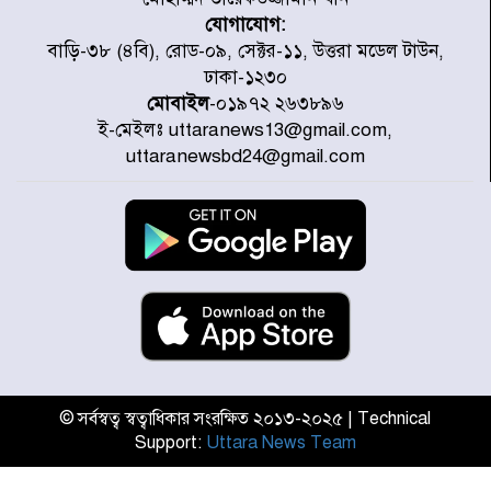
যোগাযোগ:
টাইফুন ‘ডলফিনের’ আঘাতে জাপানে
বাড়ি-৩৮ (৪বি), রোড-০৯, সেক্টর-১১, উত্তরা মডেল টাউন,
৫ আহত, চীনে বন্দর বন্ধ
ঢাকা-১২৩০
মোবাইল
-০১৯৭২ ২৬৩৮৯৬
ই-মেইলঃ uttaranews13@gmail.com,
চিকিৎসা খাতে জিডিপির ৫ শতাংশ
uttaranewsbd24@gmail.com
বরাদ্দের ঘোষণা স্থানীয় সরকার মন্ত্রীর
জুলাই জাদুঘর ঘুরে দেখলেন এনসিপি
নেতারা
যুক্তরাষ্ট্রে দাবানল নেভাতে গিয়ে
হেলিকপ্টার বিধ্বস্ত, নিহত ১
© সর্বস্বত্ব স্বত্বাধিকার সংরক্ষিত ২০১৩-২০২৫ | Technical
Support:
Uttara News Team
মজুদদারের সর্বোচ্চ শাস্তি মৃত্যুদণ্ড, তাই
ভেবে মজুদ করবেন : আইনমন্ত্রী