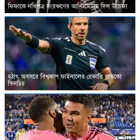
ফিফাকে নথিপত্র সংরক্ষণের আল্টিমেটাম দিল উয়েফা
হঠাৎ অবসরে বিশ্বকাপ ফাইনালের রেফারি স্লাভকো
ভিনচিচ