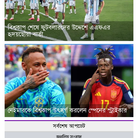
বিশ্বকাপ শেষে ফুটবলারদের উদ্দেশে এএফএর
হৃদয়ছোঁয়া বার্তা
নেইমারকে বিশ্বকাপ উৎসর্গ করলেন স্পেনের স্ট্রাইকার
সর্বশেষ আপডেট
জনপ্রিয় সংবাদ