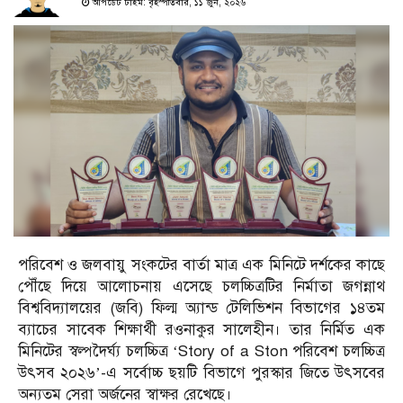
আপডেট টাইম: বৃহস্পতিবার, ১১ জুন, ২০২৬
পরিবেশ ও জলবায়ু সংকটের বার্তা মাত্র এক মিনিটে দর্শকের কাছে
পৌঁছে দিয়ে আলোচনায় এসেছে চলচ্চিত্রটির নির্মাতা জগন্নাথ
বিশ্ববিদ্যালয়ের (জবি) ফিল্ম অ্যান্ড টেলিভিশন বিভাগের ১৪তম
ব্যাচের সাবেক শিক্ষার্থী রওনাকুর সালেহীন। তার নির্মিত এক
মিনিটের স্বল্পদৈর্ঘ্য চলচ্চিত্র ‘Story of a Ston পরিবেশ চলচ্চিত্র
উৎসব ২০২৬’-এ সর্বোচ্চ ছয়টি বিভাগে পুরস্কার জিতে উৎসবের
অন্যতম সেরা অর্জনের স্বাক্ষর রেখেছে।