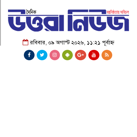
রবিবার, ০৯ অগাস্ট ২০২৬, ১১:২১ পূর্বাহ্ন