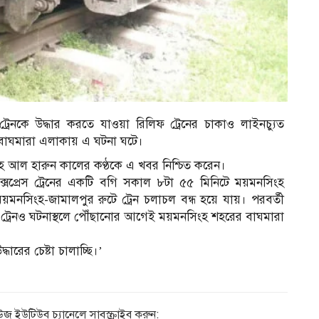
েস ট্রেনকে উদ্ধার করতে যাওয়া রিলিফ ট্রেনের চাকাও লাইনচ্যুত
বাঘমারা এলাকায় এ ঘটনা ঘটে।
াহ আল হারুন কালের কণ্ঠকে এ খবর নিশ্চিত করেন।
 এক্সপ্রেস ট্রেনের একটি বগি সকাল ৮টা ৫৫ মিনিটে ময়মনসিংহ
সিংহ-জামালপুর রুটে ট্রেন চলাচল বন্ধ হয়ে যায়। পরবর্তী
ফ ট্রেনও ঘটনাস্থলে পৌঁছানোর আগেই ময়মনসিংহ শহরের বাঘমারা
ধারের চেষ্টা চালাচ্ছি।’
িউজ ইউটিউব চ্যানেলে সাবস্ক্রাইব করুন: