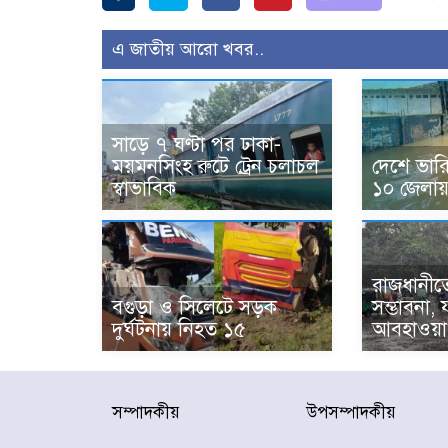
এ জাতীয় আরো খবর..
সাড়ে ৭ ঘণ্টা পর ঢাকা-
ময়মনসিংহ রুটে ট্রেন চলাচল
দেশে ভারি ব
স্বাভাবিক
১০ জেলায় 
রাজধানীতে
বগুড়া ও সিলেটে সড়ক
সম্ভাবনা,
দুর্ঘটনায় নিহত ১৫
আবহাওয়া 
সম্পাদকীয়
উপসম্পাদকীয়