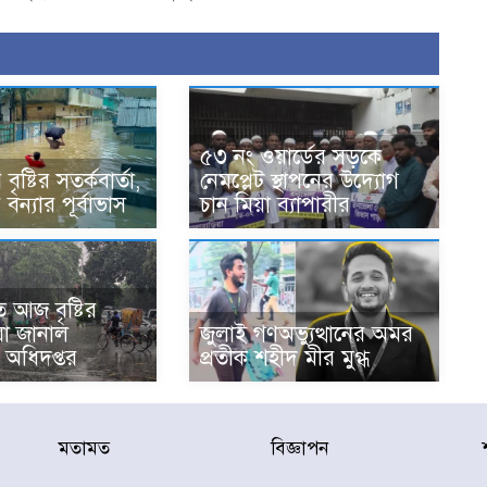
৫৩ নং ওয়ার্ডের সড়কে
ৃষ্টির সতর্কবার্তা,
নেমপ্লেট স্থাপনের উদ্যোগ
বন্যার পূর্বাভাস
চান মিয়া ব্যাপারীর
 আজ বৃষ্টির
 যা জানাল
জুলাই গণঅভ্যুত্থানের অমর
অধিদপ্তর
প্রতীক শহীদ মীর মুগ্ধ
মতামত
বিজ্ঞাপন