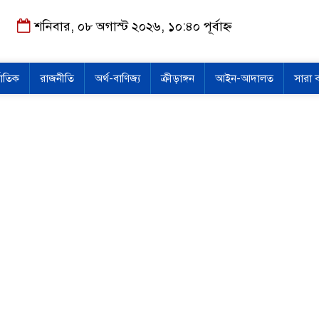
শনিবার, ০৮ অগাস্ট ২০২৬, ১০:৪০ পূর্বাহ্ন
জাতিক
রাজনীতি
অর্থ-বাণিজ্য
ক্রীড়াঙ্গন
আইন-আদালত
সারা 