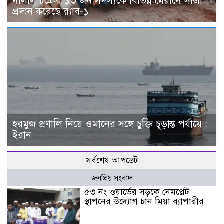
দালাল চক্রের ১৩ জন সদস্যকে বিভিন্ন মেয়াদে সাজা
প্রদান করেছে র‌্যাব-১
হরমুজ প্রণালি নিয়ে ওমানের সঙ্গে চুক্তি চূড়ান্ত পর্যায়ে :
ইরান
সর্বশেষ আপডেট
জনপ্রিয় সংবাদ
৫৩ নং ওয়ার্ডের সড়কে নেমপ্লেট
স্থাপনের উদ্যোগ চান মিয়া ব্যাপারীর