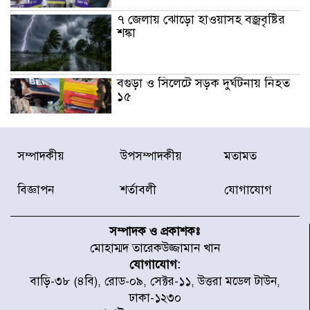
৭ জেলায় ঝোড়ো হাওয়াসহ বজ্রবৃষ্টির
শঙ্কা
বগুড়া ও সিলেটে সড়ক দুর্ঘটনায় নিহত
১৫
জুলাইয়ে দেশজুড়ে ৪৫৮টি সড়ক
সম্পাদকীয়
উপসম্পাদকীয়
মতামত
দুর্ঘটনায় ৪১৬ জন নিহত হয়েছেন
বিজ্ঞাপন
শর্তাবলী
যোগাযোগ
হারিয়ে যাওয়া শিশুকে পরিবারের কাছে
ফিরিয়ে প্রশংসায় ভাসছেন খিলক্ষেত
সম্পাদক ও প্রকাশকঃ
থানার ওসি
মোহাম্মদ তারেকউজ্জামান খান
যোগাযোগ:
আজ থেকে উন্মুক্ত ‘জুলাই গণঅভ্যুত্থান
বাড়ি-৩৮ (৪বি), রোড-০৯, সেক্টর-১১, উত্তরা মডেল টাউন,
স্মৃতি জাদুঘর
ঢাকা-১২৩০