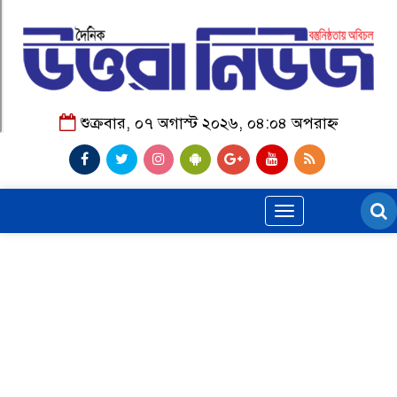
শুক্রবার, ০৭ অগাস্ট ২০২৬, ০৪:০৪ অপরাহ্ন
Toggle
navigation