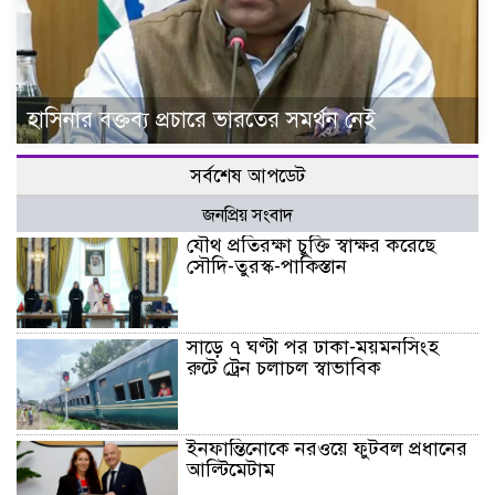
হাসিনার বক্তব্য প্রচারে ভারতের সমর্থন নেই
সর্বশেষ আপডেট
জনপ্রিয় সংবাদ
যৌথ প্রতিরক্ষা চুক্তি স্বাক্ষর করেছে
সৌদি-তুরস্ক-পাকিস্তান
সাড়ে ৭ ঘণ্টা পর ঢাকা-ময়মনসিংহ
রুটে ট্রেন চলাচল স্বাভাবিক
ইনফান্তিনোকে নরওয়ে ফুটবল প্রধানের
আল্টিমেটাম