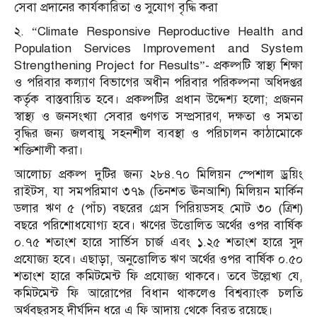
সেবা প্রদানের কার্যকারিতা ও সুযোগ বৃদ্ধি করা
২. “Climate Responsive Reproductive Health and
Population Services Improvement and System
Strengthening Project for Results”- প্রকল্পটি স্বাস্থ্য শিক্ষা
ও পরিবার কল্যাণ বিভাগের অধীন পরিবার পরিকল্পনা অধিদপ্তর
কর্তৃক বাস্তবায়িত হবে। প্রকল্পটির প্রধান উদ্দেশ্য হলো; প্রজনন
স্বাস্থ্য ও জনসংখ্যা সেবার গুণগত সম্প্রসারণ, দক্ষতা ও সমতা
বৃদ্ধির জন্য জলবায়ু সহনশীল ব্যবস্থা ও পরিচালন কাঠামোকে
শক্তিশালী করা।
আলোচ্য প্রকল্প দুটির জন্য ২৮৪.৭০ মিলিয়ন স্পেশাল ড্রয়িং
রাইটস, যা সমপরিমাণ ৩৭৯ (তিনশত ঊনআশি) মিলিয়ন মার্কিন
ডলার ঋণ ৫ (পাঁচ) বছরের গ্রেস পিরিয়ডসহ মোট ৩০ (ত্রিশ)
বছরে পরিশোধযোগ্য হবে। ঋণের উত্তোলিত অর্থের ওপর বার্ষিক
০.৭৫ শতাংশ হারে সার্ভিস চার্জ এবং ১.২৫ শতাংশ হারে সুদ
প্রযোজ্য হবে। এছাড়া, অনুত্তোলিত ঋণ অর্থের ওপর বার্ষিক ০.৫০
শতাংশ হারে কমিটমেন্ট ফি প্রযোজ্য থাকবে। তবে উল্লেখ্য যে,
কমিটমেন্ট ফি আরোপের বিধান থাকলেও বিশ্বব্যাংক চলতি
অর্থবছরসহ দীর্ঘদিন ধরে এ ফি আদায় থেকে বিরত রয়েছে।