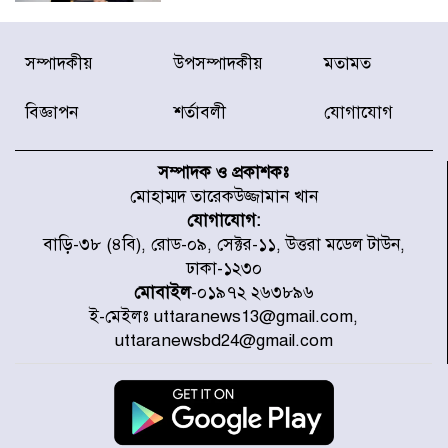
দেশে ভারি বৃষ্টির সতর্কবার্তা, ১০
সম্পাদকীয়
উপসম্পাদকীয়
মতামত
জেলায় বন্যার পূর্বাভাস
বিজ্ঞাপন
শর্তাবলী
যোগাযোগ
৫৩ নং ওয়ার্ডের সড়কে নেমপ্লেট
স্থাপনের উদ্যোগ চান মিয়া ব্যাপারীর
সম্পাদক ও প্রকাশকঃ
মোহাম্মদ তারেকউজ্জামান খান
যোগাযোগ:
৭ জেলায় ঝোড়ো হাওয়াসহ বজ্রবৃষ্টির
বাড়ি-৩৮ (৪বি), রোড-০৯, সেক্টর-১১, উত্তরা মডেল টাউন,
শঙ্কা
ঢাকা-১২৩০
মোবাইল
-০১৯৭২ ২৬৩৮৯৬
ই-মেইলঃ uttaranews13@gmail.com,
বগুড়া ও সিলেটে সড়ক দুর্ঘটনায় নিহত
uttaranewsbd24@gmail.com
১৫
জুলাইয়ে দেশজুড়ে ৪৫৮টি সড়ক
দুর্ঘটনায় ৪১৬ জন নিহত হয়েছেন