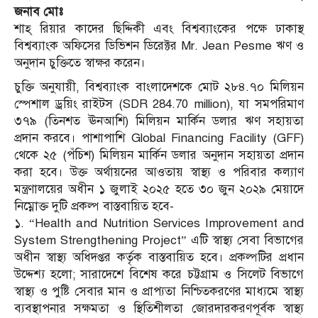
জনাব মোঃ
শাহ্ রিয়ার কাদের ছিদ্দিকী এবং বিশ্বব্যাংকের পক্ষে ঢাকাস্থ
বিশ্বব্যাংক অফিসের ডিভিশন ডিরেক্টর Mr. Jean Pesme ঋণ ও
অনুদান চুক্তিতে স্বাক্ষর করেন।
চুক্তি অনুযায়ী, বিশ্বব্যাংক বাংলাদেশকে মোট ২৮৪.৭০ মিলিয়ন
স্পেশাল ড্রয়িং রাইটস (SDR 284.70 million), যা সমপরিমাণ
৩৭৯ (তিনশত ঊনআশি) মিলিয়ন মার্কিন ডলার ঋণ সহায়তা
প্রদান করবে। পাশাপাশি Global Financing Facility (GFF)
থেকে ২৫ (পঁচিশ) মিলিয়ন মার্কিন ডলার অনুদান সহায়তা প্রদান
করা হবে। উক্ত অর্থায়নের আওতায় স্বাস্থ্য ও পরিবার কল্যাণ
মন্ত্রণালয়ের অধীন ১ জুলাই ২০২৫ হতে ৩০ জুন ২০২৯ মেয়াদে
নিম্নোক্ত দুটি প্রকল্প বাস্তবায়িত হবে-
১. “Health and Nutrition Services Improvement and
System Strengthening Project” এটি স্বাস্থ্য সেবা বিভাগের
অধীন স্বাস্থ্য অধিদপ্তর কর্তৃক বাস্তবায়িত হবে। প্রকল্পটির প্রধান
উদ্দেশ্য হলো; সারাদেশে বিশেষ করে চট্টগ্রাম ও সিলেট বিভাগে
স্বাস্থ্য ও পুষ্টি সেবার মান ও প্রাপ্যতা নিশ্চিতকরণের মাধ্যমে স্বাস্থ্য
ব্যবস্থাপনার সক্ষমতা ও স্থিতিশীলতা জোরদারকরণপূর্বক স্বাস্থ্য