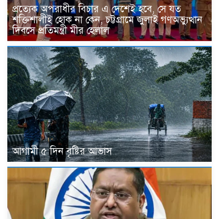
প্রত্যেক অপরাধীর বিচার এ দেশেই হবে, সে যত
শক্তিশালীই হোক না কেন, চট্টগ্রামে জুলাই গণঅভ্যুত্থান
দিবসে প্রতিমন্ত্রী মীর হেলাল
আগামী ৫ দিন বৃষ্টির আভাস