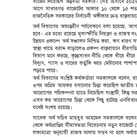
বাজেট দিয়েছিল অন্তর্বর্তী সরকার। সেই হিসাবে ২০২
আগে সাধারণত বাজেটের আকার ১০ থেকে ১৫ শতাংশ হ
রাজনৈতিক সরকারের নির্বাচনী অঙ্গীকার দ্রুত বাস্ত
অর্থ বিভাগের অভ্যন্তরীণ পর্যবেক্ষণে বলা হয়েছে, 
হবে। এর মধ্যে রয়েছে মূল্যস্ফীতি নিয়ন্ত্রণ ও রাজস্ব সং
উন্নয়ন প্রকল্পে অর্থ সঞ্চালন নিশ্চিত করা, ঋণ ধার
স্বাস্থ্য খাতে বরাদ্দ বাড়ালেও প্রকল্প বাস্তবায়নে ধী
বিভাগ মনে করছে, কৃচ্ছ্রসাধন নীতি থেকে ধীরে ধীর
বিদ্যুৎ, গ্যাস ও সারের ভর্তুকি খরচ মেটানোর পাশাপা
পড়তে পারে।
অর্থ বিভাগের সংশ্লিষ্ট কর্মকর্তারা সমকালকে বলে
ওপর অগ্রিম আয়কর বসানোর চিন্তা করেছিল জাতীয় রাজ
আরোপের পরিকল্পনা হাতে নিয়েছিল সংস্থাটি; কিন্ত
এসব কর আরোপের চিন্তা থেকে পিছু হটেছে এনবিআর। এ
যথেষ্ট সংশয় রয়েছে।
সাবেক অর্থ সচিব মাহবুব আহমেদ সমকালকে বলেন, 
থেকে অর্থপ্রাপ্তির সীমাবদ্ধতা বিবেচনায় নতুন বাজেটে যে 
লক্ষ্যমাত্রা অনুযায়ী রাজস্ব আদায় সম্ভব না হলে অ