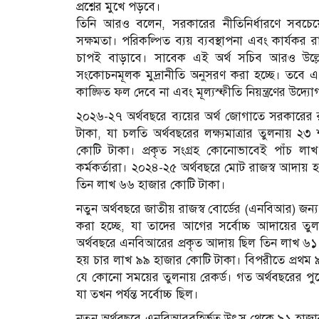
প্রশ্নের মুখে পড়বে।
তিনি আরও বলেন, সরকারের নীতিনির্ধারণে সবচেয়ে
সক্ষমতা। পরিকল্পিত ব্যয় ব্যবস্থাপনা এবং কার্যকর
চাপই বাড়াবে। সাবেক এই অর্থ সচিব আরও উল্লেখ 
সংকোচনমূলক মুদ্রানীতি অনুসরণ করা হচ্ছে। তবে এ 
কাঙ্ক্ষিত ফল দেবে না এবং মূল্যস্ফীতি নিয়ন্ত্রণের উদ্
২০২৬-২৭ অর্থবছরে ব্যয়ের অর্থ জোগাতে সরকারের রা
টাকা, যা চলতি অর্থবছরের লক্ষ্যমাত্রার তুলনায় ২৩
কোটি টাকা। প্রকৃত সংগ্রহ কোনোভাবেই পাঁচ লা
কর্মকর্তারা। ২০২৪-২৫ অর্থবছরে মোট রাজস্ব আদায়
তিন লাখ ৬৬ হাজার কোটি টাকা।
নতুন অর্থবছরে জাতীয় রাজস্ব বোর্ডের (এনবিআর) জন্য
করা হচ্ছে, যা তাদের আগের সর্বোচ্চ আদায়ের তু
অর্থবছরে এনবিআরের প্রকৃত আদায় ছিল তিন লাখ ৬১ হা
হয় চার লাখ ৯৯ হাজার কোটি টাকা। বিপরীতে প্রথম ৯ 
যে কোনো সময়ের তুলনায় রেকর্ড। গত অর্থবছরের প
যা তখন পর্যন্ত সর্বোচ্চ ছিল।
নতুন অর্থবছরে এনবিআরবহির্ভূত উৎস থেকে ৯১ হাজার