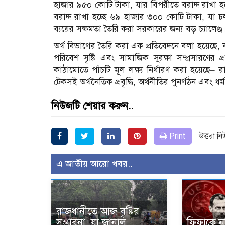
হাজার ৯৫০ কোটি টাকা, যার বিপরীতে বরাদ্দ রাখা হয়
বরাদ্দ রাখা হচ্ছে ৬৯ হাজার ৩০০ কোটি টাকা, যা চ
ব্যয়ের সক্ষমতা তৈরি করা সরকারের জন্য বড় চ্যালেঞ্জ
অর্থ বিভাগের তৈরি করা এক প্রতিবেদনে বলা হয়েছে, 
পরিবেশ সৃষ্টি এবং সামাজিক সুরক্ষা সম্প্রসারণের
কাঠামোতে পাঁচটি মূল লক্ষ্য নির্ধারণ করা হয়েছে– রাষ্
টেকসই অর্থনৈতিক প্রবৃদ্ধি, অর্থনীতির পুনর্গঠন এবং ধর
নিউজটি শেয়ার করুন..
Print
উত্তরা ন
এ জাতীয় আরো খবর..
রাজধানীতে আজ বৃষ্টির
সম্ভাবনা, যা জানাল
ফিফাকে নথ