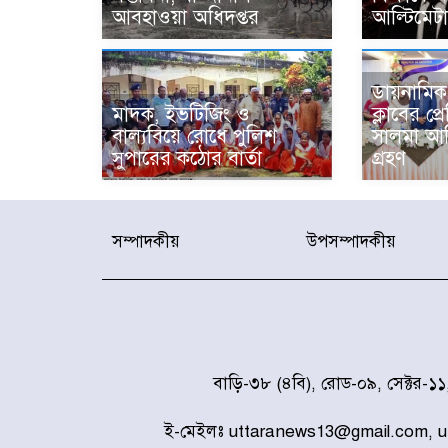
আবহাওয়া অধিদপ্তর
আল্টিমেট
ডায়নামিক 
মাদক, ইভটিজিং ও
ক্লাবের প্
বাল্যবিয়ে রোধে পুলিশ
সালমা আদ
সুপারের কঠোর বার্তা
গ্রহণ
সম্পাদকীয়
উপসম্পাদকীয়
বাড়ি-৩৮ (৪বি), রোড-০৯, সেক্টর-১
ই-মেইলঃ uttaranews13@gmail.com, 