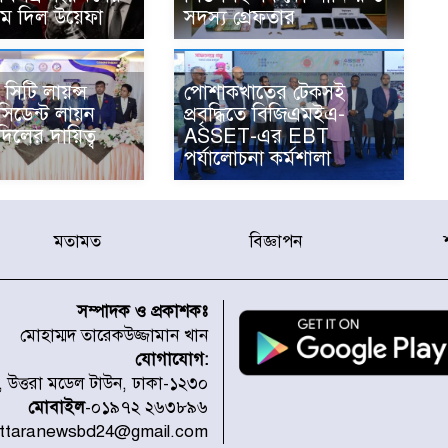
াম দিল উয়েফা
সদস্য গ্রেফতার
সিটি লায়ন্স
পোশাকখাতের টেকসই
রেসিডেন্ট লায়ন
প্রবৃদ্ধিতে বিজিএমইএ-
িলের দায়িত্ব
ASSET-এর EBT
পর্যালোচনা কর্মশালা
মতামত
বিজ্ঞাপন
সম্পাদক ও প্রকাশকঃ
মোহাম্মদ তারেকউজ্জামান খান
যোগাযোগ:
১, উত্তরা মডেল টাউন, ঢাকা-১২৩০
মোবাইল
-০১৯৭২ ২৬৩৮৯৬
uttaranewsbd24@gmail.com