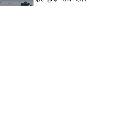
প্রত্যেক অপরাধীর বিচার এ
দেশেই হবে, সে যত শক্তিশালীই
হোক না কেন, চট্টগ্রামে জুলাই
গণঅভ্যুত্থান দিবসে প্রতিমন্ত্রী মীর
হেলাল
আগামী ৫ দিন বৃষ্টির আভাস
হাসিনার বক্তব্য প্রচারে ভারতের
সমর্থন নেই
জুলাই গণঅভ্যুত্থানে আহত যোদ্ধা
মিতুর খোঁজ নিলেন প্রধানমন্ত্রী
উত্তরায় জুলাই গণঅভ্যুত্থানের ৯২
শহীদের তালিকা প্রকাশ করল
JRA