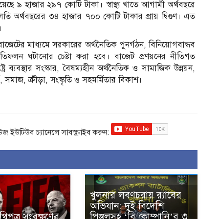
েছে ৯ হাজার ২৯৭ কোটি টাকা। স্বাস্থ্য খাতে আগামী অর্থবছরে
লতি অর্থবছরের ৩৪ হাজার ৭০০ কোটি টাকার প্রায় দ্বিগুণ। এত
।
বাজেটের মাধ্যমে সরকারের অর্থনৈতিক পুনর্গঠন, বিনিয়োগবান্ধব
 প্রতিফলন ঘটানোর চেষ্টা করা হবে। বাজেট প্রণয়নের নীতিগত
ট্র ব্যবস্থার সংস্কার, বৈষম্যহীন অর্থনৈতিক ও সামাজিক উন্নয়ন,
্ম, সমাজ, ক্রীড়া, সংস্কৃতি ও সহমর্মিতার বিকাশ।
িউজ ইউটিউব চ্যানেলে সাবস্ক্রাইব করুন:
খুলনার লবণচরায় র‍্যাবের
অভিযান: দুই বিদেশি
িপত্র সংরক্ষণের
পিস্তলসহ ‘বি কোম্পানি’র ৩