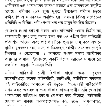
এরই প্রেক্ষিতে দুর্গাপুর উপজেলার সর্বস্তরের জনগনের আয়োজনে
প্রাচীণতম এই পাঠাগারের জায়গা উদ্ধারে এক মানববন্ধন অনুষ্ঠিত
হয়েছে। রবিবার (০৭ জুন) দুপুরে উপজেলা পরিষদ চত্বরে
ঘন্টাব্যাপি এ মানববন্ধন অনুষ্ঠিত হয়। এসময় বিভিন্ন সংগঠনের
প্রতিনিধি ও বিভিন্ন শ্রেনী-পেশার শত শত মানুষ উপস্থিত ছিলেন।
বে-দখল হওয়া জায়গা উদ্ধার এবং বাউন্ডারী ওয়াল নির্মান সহ
পাঠাগারটি পুনঃ চালু করার জন্য গত ০৫ এপ্রিল উক্ত লাইব্রেরী
পরিদর্শনে আসেন এবং পাঠাগারটিকে পুনরায় চালু করে এখানে
স্থানীয় যুবকদের জন্য উদ্দ্যোগ নিয়েছেন, জাতীয় সংসদের ডেপুটি
স্পিকার ও নেত্রকোনা- ১ আসনের সংসদ সদস্য ব্যারিস্টার
কায়সার কামাল। ইতোমধ্যে একটি বিশেষ বরাদ্দের মাধ্যমে ১০
লক্ষ টাকা অনুদান দিয়েছেন তিনি।
এনিয়ে আদিবাসী নেত্রী বিশাকা রাংসা বলেন, বৃহত্তর
ময়মনসিংহের অনেক আইনজীবী, জ্ঞানীগুনী, সাহিত্যিক সকলেই
এই লাইব্রেরীতে আসতেন বই পড়তে। ঐতিহ্যবাহী লাইব্রেরিটি
এখন অযত্ন অবহেলায় পরে থাকার কারনে স্থানীয় ভূমি খেকোরা
পাঠাগারের অধিকাংশ জায়গা বে-দখল করে নিয়েছে। বাউন্ডারী
দেয়াল না থাকায় অবকাঠামোগত ক্ষতি হচ্ছে। আসবাবপত্র,