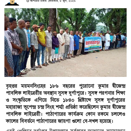
আপডেট টাইম: সোমবার, ৮ জুন, ২০২৬
বৃহত্তর ময়মনসিংহের ১৮৬ বছরের পুরোনো কুমার দ্বীজেন্দ্র
পাবলিক লাইব্রেরীর অবস্থান সুসঙ্গ দুর্গাপুরে। সুসঙ্গ পরগনার শিক্ষা
ও সংস্কৃতিকে এগিয়ে নিতে ১৮৪০ খ্রিষ্টাব্দে সুসঙ্গ দুর্গাপুরের
মহারাজা ভূপেন্দ্র চন্দ্র সিংহ শর্ম্মা প্রতিষ্ঠা করেছিলেন কুমার দ্বীজেন্দ্র
পাবলিক লাইব্রেরী। পাঠাগারের কার্যক্রম কোন রকমে চললেও
কালের বিবর্তনে পাঠাগারের জায়গা গুলো বে-দখল হয়েছে।