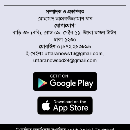
হরমুজ প্রণালি নিয়ে ওমানের সঙ্গে চুক্তি
চূড়ান্ত পর্যায়ে : ইরান
সম্পাদক ও প্রকাশকঃ
মোহাম্মদ তারেকউজ্জামান খান
যোগাযোগ:
প্রত্যেক অপরাধীর বিচার এ দেশেই
বাড়ি-৩৮ (৪বি), রোড-০৯, সেক্টর-১১, উত্তরা মডেল টাউন,
হবে, সে যত শক্তিশালীই হোক না কেন,
ঢাকা-১২৩০
চট্টগ্রামে জুলাই গণঅভ্যুত্থান দিবসে
প্রতিমন্ত্রী মীর হেলাল
মোবাইল
-০১৯৭২ ২৬৩৮৯৬
ই-মেইলঃ uttaranews13@gmail.com,
আগামী ৫ দিন বৃষ্টির আভাস
uttaranewsbd24@gmail.com
হাসিনার বক্তব্য প্রচারে ভারতের সমর্থন
নেই
জুলাই গণঅভ্যুত্থানে আহত যোদ্ধা
মিতুর খোঁজ নিলেন প্রধানমন্ত্রী
© সর্বস্বত্ব স্বত্বাধিকার সংরক্ষিত ২০১৩-২০২৫ | Technical