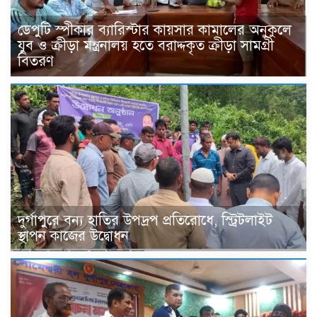
ডেপুটি স্পীকার ব্যারিস্টার কায়সার কামালের অনুকুলে
যুব ও ক্রীড়া মন্ত্রনালয় হতে বরাদ্দকৃত ক্রীড়া সামগ্রী
বিতরণ
দুর্গাপুরে বন্য হাতির উপদ্রপ প্রতিরোধে, স্ট্রিটলাইট
স্থাপন কাজের উদ্বোধন