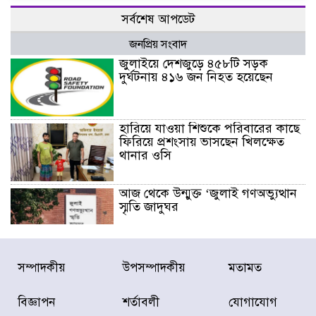
সর্বশেষ আপডেট
জনপ্রিয় সংবাদ
জুলাইয়ে দেশজুড়ে ৪৫৮টি সড়ক
দুর্ঘটনায় ৪১৬ জন নিহত হয়েছেন
হারিয়ে যাওয়া শিশুকে পরিবারের কাছে
ফিরিয়ে প্রশংসায় ভাসছেন খিলক্ষেত
থানার ওসি
আজ থেকে উন্মুক্ত ‘জুলাই গণঅভ্যুত্থান
স্মৃতি জাদুঘর
রাজধানীর উত্তরা আঞ্চলিক পাসপোর্ট
সম্পাদকীয়
উপসম্পাদকীয়
মতামত
অফিসের সামনে দালাল চক্রের ১৩ জন
সদস্যকে বিভিন্ন মেয়াদে সাজা প্রদান
করেছে র‌্যাব-১
বিজ্ঞাপন
শর্তাবলী
যোগাযোগ