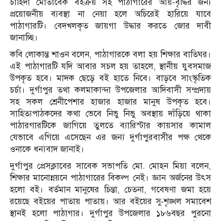
চাহিদা মোতাবেক বইক্রয় সহ পাঠাগারের আয়-বৃদ্ধির জন্য
প্রয়োজনীয় ব্যবস্থা না নেয়া হলে অচিরেই হারিয়ে যাবে
পাঠাগারটি। বেদখলকৃত জায়গা উদ্ধার করতে জোর দাবী
জানাচ্ছি।
কবি লোকান্ত শাওন বলেন, পাঠাগারকে বলা হয় শিক্ষার বাতিঘর।
এই পাঠাগারটি যদি আবার সচল হয় তাহলে, স্থানীয় যুবসমাজ
উপকৃত হবে। মাদক ছেড়ে বই হাতে নিবে। বাড়বে সাংস্কৃতিক
চর্চা। দুর্গাপুর তথা কলমাকান্দা উপজেলার আদিবাসী সম্প্রদায়
সহ সকল শ্রেনীপেশার হাজার হাজার মানুষ উপকৃত হবে।
সাহিত্যপাঠকদের কথা ভেবে নিভু নিভু অবস্থায় দাঁড়িয়ে থাকা
পাঠারগারটিকে জাগিয়ে তুলতে ব্যারিস্টার কায়সার কামাল
যেভাবে এগিয়ে এসেছেন এর জন্য দুর্গাপুরবাসীর পক্ষ থেকে
ওনাকে ধন্যবাদ জানাই।
দুর্গাপুর প্রেসক্লাবের সাবেক সভাপতি মো. মোহন মিয়া বলেন,
শিক্ষার মানোন্নয়নে পাঠাগারের বিকল্প নেই। জ্ঞান অর্জনের উৎস
হলো বই। বর্তমান মানুষের চিন্তা, চেতনা, গবেষণা জমা হয়ে
রয়েছে বইয়ের পাতায় পাতায়। আর বইয়ের সু-শৃঙ্খল সমাবেশ
স্থানই হলো পাঠাগার। দুর্গাপুর উপজেলার ১৮৬বছর পুরনো