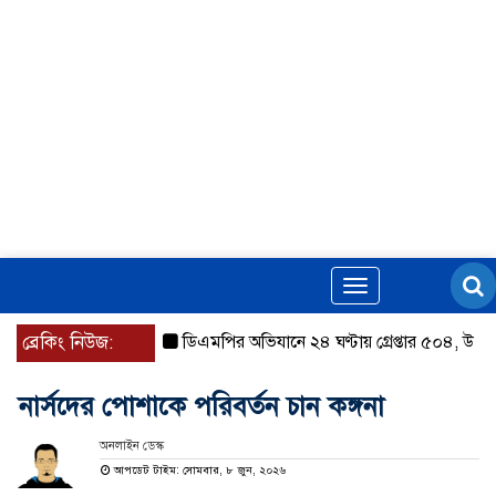
Toggle
navigation
ব্রেকিং নিউজ:
ডিএমপির অভিযানে ২৪ ঘণ্টায় গ্রেপ্তার ৫০৪, উদ্ধার মাদক-
নার্সদের পোশাকে পরিবর্তন চান কঙ্গনা
অনলাইন ডেস্ক
আপডেট টাইম: সোমবার, ৮ জুন, ২০২৬