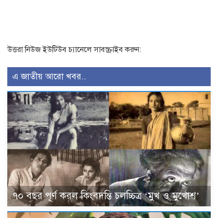
উত্তরা নিউজ ইউটিউব চ্যানেলে সাবস্ক্রাইব করুন:
এ জাতীয় আরো খবর..
৭০ বছর পূর্ণ করল কিংবদন্তি চলচ্চিত্র ‘মুখ ও মুখোশ’