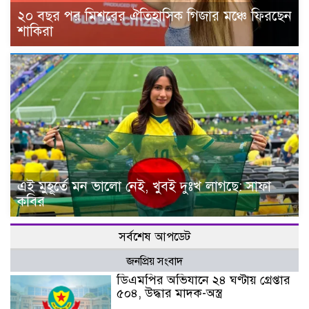
২০ বছর পর মিশরের ঐতিহাসিক গিজার মঞ্চে ফিরছেন
শাকিরা
এই মুহূর্তে মন ভালো নেই, খুবই দুঃখ লাগছে: সাফা
কবির
সর্বশেষ আপডেট
জনপ্রিয় সংবাদ
ডিএমপির অভিযানে ২৪ ঘণ্টায় গ্রেপ্তার
৫০৪, উদ্ধার মাদক-অস্ত্র