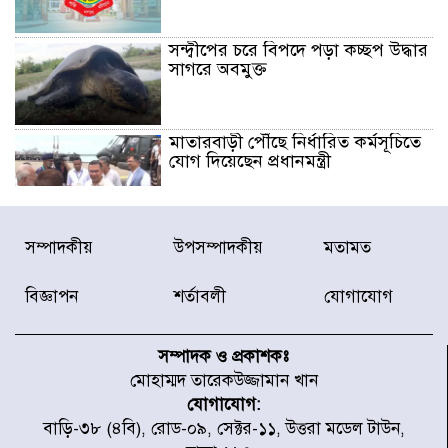
সন্দ্বীপের চরে বিপদে পড়া কচ্ছপ উদ্ধার
সাগরে অবমুক্ত
মাতারবাড়ী পৌঁছে নির্ধারিত কর্মসূচিতে
যোগ দিয়েছেন প্রধানমন্ত্রী
জাতীয় সাংবাদিক সংস্থার পিরোজপুর
সম্পাদকীয়
উপসম্পাদকীয়
মতামত
জেলা কমিটি অনুমোদন
বিজ্ঞাপন
শর্তাবলী
যোগাযোগ
গণঅভ্যুত্থানের তথ্য বিশ্বমিডিয়ায় পৌঁছে
দিতেন আদীব, গুমের চেষ্টা ৩ বার
সম্পাদক ও প্রকাশকঃ
মোহাম্মদ তারেকউজ্জামান খান
যোগাযোগ:
বাঁশখালীকে বন্যা মুক্ত করার সকল
বাড়ি-৩৮ (৪বি), রোড-০৯, সেক্টর-১১, উত্তরা মডেল টাউন,
পদক্ষেপ নেয়া হবে- আসাদুল হাবিব দুলু