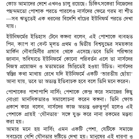
কোড আমাদের দেশে এখনও চালু রয়েছে। চিকিৎসকেরা নিজেদের
পছন্দমতো পোশাক পরতে পারলেও নার্সদের ক্ষেত্রে গরম বা শীত
—সব ঋতুতেই এক ধরনের বিদেশি ধাঁচের ইউনিফর্ম পরতে দেখা
যায়।
ইউনিফর্মের ইতিহাস টেনে কঙ্গনা বলেন, এই পোশাকে ব্যবহৃত
পিন, ক্যাপ বা বেল্ট মূলত প্রথম ও দ্বিতীয় বিশ্বযুদ্ধের সময়কার
মার্কিন নৌবাহিনীর প্রভাব থেকে এসেছে।তবে তিনি পরিষ্কার
জানান, ভবিষ্যতে ইউনিফর্মে কোনো পরিবর্তন এলে তা নার্সদের
নিজস্ব প্রয়োজন ও মতামতের ভিত্তিতেই হওয়া উচিত। নার্সদের
স্বস্তির কথা মাথায় রেখে যদি ইউনিফর্মে একটি ‘ভারতীয় ছোঁয়া’
আনা যায়, তবে তা অত্যন্ত ইতিবাচক হবে বলে তিনি মনে করেন।
পোশাকের পাশাপাশি নার্সিং পেশাকে কেন্দ্র করে সমাজের কিছু
নোংরা মানসিকতারও সমালোচনা করেন কঙ্গনা। তিনি ক্ষোভ
প্রকাশ করে বলেন, নার্সদের কাজ অত্যন্ত গুরুত্বপূর্ণ হলেও এই
পেশাকে প্রায়ই ‘যৌনতার’ সঙ্গে যুক্ত করে নানা রকমের মন্তব্য
করা হয়।
আমার মনে হয় নার্সিং এমন একটি পেশা, যেটিকে সমাজে
সবচেয়ে বেশি যৌনতার দৃষ্টিতে দেখা হয়। মানুষের এই ধারণা ও