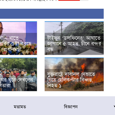
বালানি খাতে
টাইফুন ‘ডলফিনের’ আঘাতে
তৈরির চেষ্টা করছে
জাপানে ৫ আহত, চীনে বন্দর
 প্রধানমন্ত্রী
বন্ধ
যুক্তরাষ্ট্রে দাবানল নেভাতে
দুঘর ঘুরে দেখলেন
গিয়ে হেলিকপ্টার বিধ্বস্ত,
েতারা
নিহত ১
মতামত
বিজ্ঞাপন