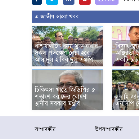
এ জাতীয় আরো খবর..
বাঁশখালীকে বন্যা মুক্ত করার
বিদ্যুৎ-জ্
সকল পদক্ষেপ নেয়া হবে-
অস্থিরতা 
আসাদুল হাবিব দুলু এমপি
একটি চক্র :
চিকিৎসা খাতে জিডিপির ৫
শতাংশ বরাদ্দের ঘোষণা
জুলাই জা
স্থানীয় সরকার মন্ত্রীর
এনসিপি ন
সম্পাদকীয়
উপসম্পাদকীয়