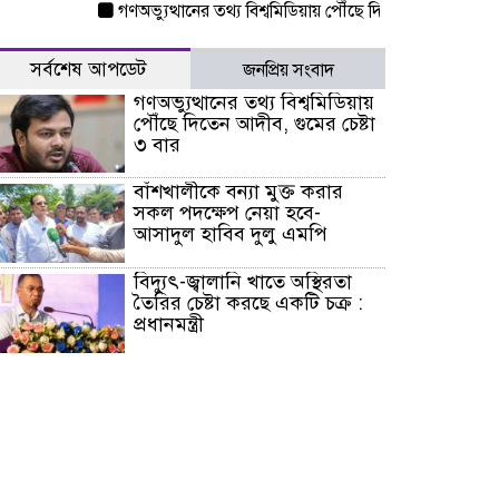
গণঅভ্যুত্থানের তথ্য বিশ্বমিডিয়ায় পৌঁছে দিতেন আদীব, গুমের চেষ
সর্বশেষ আপডেট
জনপ্রিয় সংবাদ
গণঅভ্যুত্থানের তথ্য বিশ্বমিডিয়ায়
পৌঁছে দিতেন আদীব, গুমের চেষ্টা
৩ বার
বাঁশখালীকে বন্যা মুক্ত করার
সকল পদক্ষেপ নেয়া হবে-
আসাদুল হাবিব দুলু এমপি
বিদ্যুৎ-জ্বালানি খাতে অস্থিরতা
তৈরির চেষ্টা করছে একটি চক্র :
প্রধানমন্ত্রী
টাইফুন ‘ডলফিনের’ আঘাতে
জাপানে ৫ আহত, চীনে বন্দর বন্ধ
চিকিৎসা খাতে জিডিপির ৫
শতাংশ বরাদ্দের ঘোষণা স্থানীয়