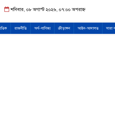
শনিবার, ০৮ অগাস্ট ২০২৬, ০৭:০০ অপরাহ্ন
জাতিক
রাজনীতি
অর্থ-বাণিজ্য
ক্রীড়াঙ্গন
আইন-আদালত
সারা 