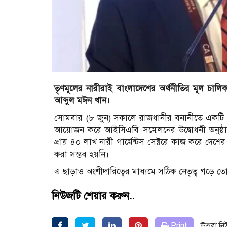
তৃণমূলের নারীরাই বাংলাদেশের অর্থনীতির মূল চালিক
আব্দুল মঈন খান।
সোমবার (৮ জুন) সকালে রাজধানীর বনানীতে একটি পাঁচ
আয়োজন করে আইসিএবি।সম্মেলনের উদ্বোধনী অনুষ্ঠা
প্রায় ৪০ লাখ নারী গার্মেন্টস সেক্টরে কাজ করে দেশ
করা সম্ভব হয়নি।
এ ছাড়াও অংশীদারিত্বের মাধ্যমে সঠিক নেতৃত্ব গড়ে তো
নিউজটি শেয়ার করুন..
Print
উত্তরা ন